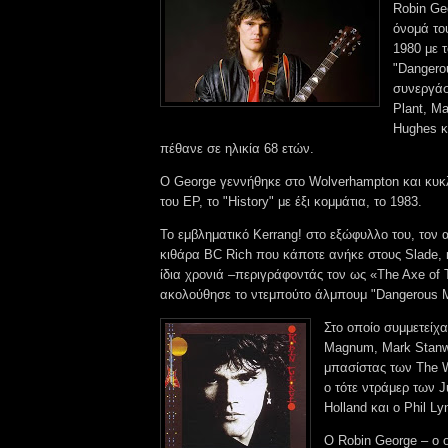
Robin Ge
όνομά του
1980 με 
"Dangero
συνεργάσ
Plant, M
Hughes κα
πέθανε σε ηλικία 68 ετών.
Ο George γεννήθηκε στο Wolverhampton και κυ
του EP, το "History" με έξι κομμάτια, το 1983.
Το εμβληματικό Kerrang! στο εξώφυλλο του, τον α
κιθάρα BC Rich που κάποτε ανήκε στους Slade,
ίδια χρονιά –περιγράφοντάς τον ως «The Axe of 
ακολούθησε το ντεμπούτο άλμπουμ "Dangerous M
Στο οποίο συμμετείχ
Magnum, Mark Stanwa
μπασίστας των The W
ο τότε ντράμερ των J
Holland και ο Phil Ly
Ο Robin George – ο ο