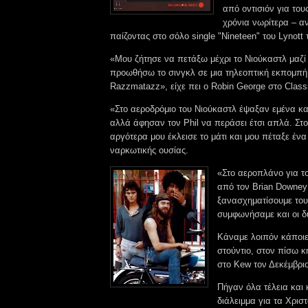
από οντισιόν για του
χρόνια νωρίτερα – α
παίζοντας στο σόλο single "Nineteen" του Lynott 
«Μου ζήτησε να πετάξω μέχρι το Νιούκαστλ μαζί 
προωθήσω το σινγκλ σε μια τηλεοπτική εκπομπή
Razzmatazz», είχε πει ο Robin George στο Class
«Στο αεροδρόμιο του Νιούκαστλ έψαξαν εμένα και
αλλά άφησαν τον Phil να περάσει έτσι απλά. Στο
αργότερα μου έκλεισε το μάτι και μου πέταξε ένα
ναρκωτικής ουσίας.
«Στο αεροπλάνο για το 
από τον Brian Downey
ξανασχηματίσουμε τους
συμφωνήσαμε και οι 
Κάναμε λοιπόν κάποιε
στούντιο, στον πίσω κ
στο Kew τον Δεκέμβριο
Πήγαν όλα τέλεια και
διάλειμμα για τα Χρισ