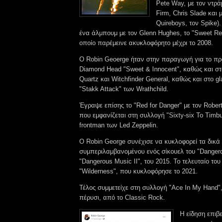
Pete Way, με τον ντρ
Firm, Chris Slade και 
Quireboys, τον Spike)
ένα άλμπουμ με τον Glenn Hughes, το "Sweet Rev
οποίο παρέμεινε ακυκλοφόρητο μέχρι το 2008.
Ο Robin Geoerge ήταν στην παραγωγή για το πρ
Diamond Head "Sweet & Innocent", καθώς και σ
Quartz και Witchfinder General, καθώς και στο 
"Stakk Attack" των Wrathchild.
Έγραψε επίσης το "Red for Danger" με τον Robert
που εμφανίζεται στη συλλογή "Sixty-six To Timb
frontman των Led Zeppelin.
Ο Robin George συνέχισε να κυκλοφορεί τα δικά
συμπεριλαμβανομένου ενός σίκουελ του "Dangero
"Dangerous Music II", του 2015. Το τελευταίο το
"Wilderness", που κυκλοφόρησε το 2021.
Τέλος συμμετείχε στη συλλογή "Ace In My Hand
πέρυσι, από το Classic Rock.
Η είδηση επιβ