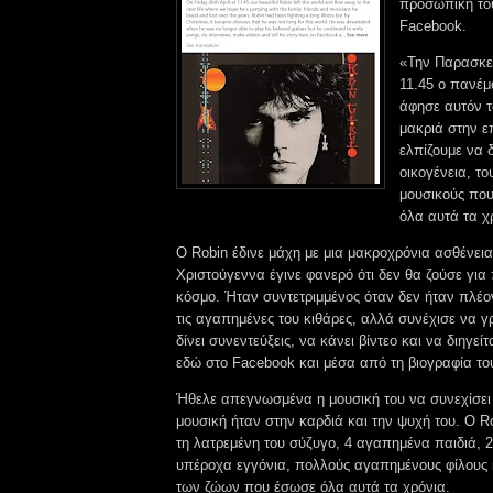
προσωπική το
Facebook.
«Την Παρασκευ
11.45 ο πανέμ
άφησε αυτόν τ
μακριά στην 
ελπίζουμε να 
οικογένεια, το
μουσικούς πο
όλα αυτά τα χ
Ο Robin έδινε μάχη με μια μακροχρόνια ασθένει
Χριστούγεννα έγινε φανερό ότι δεν θα ζούσε για
κόσμο. Ήταν συντετριμμένος όταν δεν ήταν πλέο
τις αγαπημένες του κιθάρες, αλλά συνέχισε να γ
δίνει συνεντεύξεις, να κάνει βίντεο και να διηγείτ
εδώ στο Facebook και μέσα από τη βιογραφία το
Ήθελε απεγνωσμένα η μουσική του να συνεχίσει ν
μουσική ήταν στην καρδιά και την ψυχή του. Ο R
τη λατρεμένη του σύζυγο, 4 αγαπημένα παιδιά, 
υπέροχα εγγόνια, πολλούς αγαπημένους φίλους κ
των ζώων που έσωσε όλα αυτά τα χρόνια.