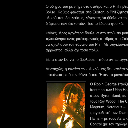
Ο οδηγός του με πήγε στο σταθμό και ο Phil ήρθε
βόλτα. Καθώς φτάσαμε στο Euston, ο Phil ζήτησε
υλικού που δουλεύαμε, λέγοντας ότι ήθελε να το
διάρκεια των διακοπών. Του το έδωσα φυσικά.
«Λίγες μέρες αργότερα δούλευα στο στούντιο μου
τηλεφώνησε ένας ραδιοφωνικός σταθμός στο Στό
να σχολιάσω τον θάνατο του Phil. Με συγκλόνισε
άρρωστος, αλλά όχι τόσο πολύ.
Είπα στον DJ να το βουλώσει - πόσο αντιεπαγγε
Δυστυχώς, η κασέτα του υλικού μας δεν κατάφερ
επιφάνεια μετά τον θάνατό του. Ήταν το μοναδικ
Ο Robin George έπαιξ
frontman των Uriah He
στους Byron Band, και
τους Roy Wood, The C
Magnum, Notorious – 
τραγουδιστή των Diam
Harris – με τους Asia 
Control (με τον πρώη