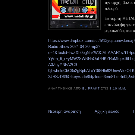
την αρχή, βάλτε 
πλευρά.
Εκπομπή METAL 
επανάληψη για τ
μερακλήδες και ό
https://www.dropbox.com/scl/fi/13yqsaanwdoroxj7
Radio-Show-2024-04-20.mp3?
e=1&fbclid=IwZXh0bgNhZW0CMTAAAR1s7t1Hp
YjVm_6_rFyMW2SWBNhOuI7HKZRuMfqoxt6Lho
A3ZnyYNFA2C9-
0jbwholcCbC8a2gBpbATxY3t8Hlo92UnwWkzOTK
3JHSzD69&rlkey=adb8ldjzfcdm3em81xsrfn0fj&st
ΑΝΑΡΤΉΘΗΚΕ ΑΠΌ
EL PRAKT
ΣΤΙΣ
3:10 Μ.Μ.
Νεότερη ανάρτηση
Αρχική σελίδα