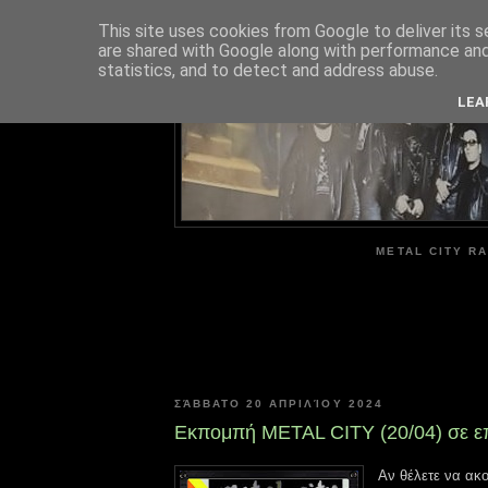
This site uses cookies from Google to deliver its s
are shared with Google along with performance and 
ME
statistics, and to detect and address abuse.
LEA
METAL CITY RA
ΣΆΒΒΑΤΟ 20 ΑΠΡΙΛΊΟΥ 2024
Εκπομπή METAL CITY (20/04) σε 
Αν θέλετε να ακ