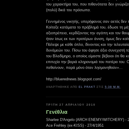
του χαρακτήρα του, που πιθανότατα δεν γνώριζ
(πολύ) δικά του πρόσωπα.
Γεννημένος νικητής, υπερήφανος σαν αετός δεν 
Κοίταξε κατάματα το πρόβλημά του, έδωσε τη μά
αξιοπρέπεια, κερδίζοντας την αγάπη και τον θα
ήταν ίσως εκ των προτέρων άνιση, όμως δεν κοίτ
Πάλεψε με κάθε όπλο, δίνοντας και την τελευταί
δυνάμεών του. Πίσω του άφησε άξιο συνεχιστή το
του Βλαδίμηρο, ο οποίος είμαστε βέβαιοι ότι θα 
επιτυχία την βαριά κληρονομιά του πατέρα του. Ο
πεθαίνουν, παρά μόνο όταν λησμονηθούν»…
http://bluerednews.blogspot.com/
ΑΝΑΡΤΉΘΗΚΕ ΑΠΌ
EL PRAKT
ΣΤΙΣ
5:38 Μ.Μ.
ΤΡΊΤΗ 27 ΑΠΡΙΛΊΟΥ 2010
Γενέθλια
Sharlee D'Angelo (ARCH ENEMY/WITCHERY) - 2
Ace Frehley (ex-KISS) - 27/4/1951