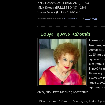
Kelly Hansen (ex-HURRICANE) - 18/4
Mick Sweda (BULLETBOYS) - 18/4
Vinnie Moore (UFO) - 18/4/1964
ΑΝΑΡΤΉΘΗΚΕ ΑΠΌ
EL PRAKT
ΣΤΙΣ
7:03 Μ.Μ.
«Έφυγε» η Αννα Καλουτά!
Η σπουδαία
Καλουτά, π
Αθήνα στις
1918 και α
της στο θέ
(Σάββατο 17
Η μεγάλη π
θιασάρχης 
ελληνικές 
ταινίες, εν
πρωτοεμφαν
ετών, στο θίασο Μαρίκας Κοτοπούλη.
Η Άννα Καλουτά ήταν απόφοιτος της Ιονίου Σχο