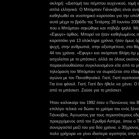
σκληρή: «Διατομή του πέμπτου αυχενικού, τομή 
απλά ελληνικά: Ο Μπόμπαν Γιάνκοβιτς είναι αν
καθηλωθεί σε αναπηρικό καροτσάκι για την υπό
αυτά μέχρι το βράδυ της Τετάρτης 28 Ιουνίου 200
που ο Μπόμπαν σηκώθηκε και πήδηξε ψηλά. Μέχρ
«Εφυγε» όρθιος. Μπορεί να ήταν καθηλωμένος 
καροτσάκι για 13 ολόκληρα χρόνια, ήταν όμως όρ
ψυχή, στην ανθρωπιά, στην αξιοπρέπεια, στο θ
44 του χρόνια. «Εφυγε» και σκόρπισε θλίψη όχι
ασχολείται με το μπάσκετ, αλλά σε όλους εκείνο
παρακολουθούσαν συγκλονισμένοι είτε από το γή
τηλεόραση τον Μπόμπαν να σωριάζεται στο έδαφ
αγώνα με τον Παναθηναϊκό. Γιατί; Γιατί αγαπούσε
Για ένα φάουλ. Γιατί; Γιατί δεν ήθελε να χάνει. Ο
από το μπάσκετ. Ζούσε για το μπάσκετ.
Ήταν καλοκαίρι του 1992 όταν ο Πανιώνιος του 
επιλέγει τελικά να δώσει το χρίσμα του ενός ξέ
Γιάνκοβιτς. Άγνωστος για τους περισσότερους ε
προερχόμενος από τον Ερυθρό Αστέρα, όπου ο Τζ
συνεργαστεί μαζί του για δύο χρόνια, ο 30χρονος
πολύ γρήγορα να γίνει ιδιαίτερα αγαπητός στην ο