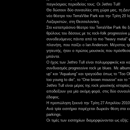
παγκόσμιας περιοδείας τους: Οι Jethro Tull!
Θα δώσουν δύο συναυλίες στη χώρα μας, τη Δευτ
νέο θέατρο του TerraVibe Park και την Τρίτη 20 
Λαζαριστών, στη Θεσσαλονίκη.
Στο καταπράσινο θέατρο του TerraVibe Park θα 
θρύλους του δάσους με τις rock-folk progressive 
συνοδευόμενες πάντα από το πιο “heavy metal” 
πλανήτη, που παίζει ο Ian Anderson. Μέγιστος τ
γητευτής, ήταν ο πρώτος μουσικός που πρόσθεσε
μπάντα.
Ο ήχος των Jethro Tull είναι πολυμορφικός και κ
συνδυασμός progressive rock με blues. Με albu
up” και “Aqualung” και τραγούδια όπως το “Too Ol
too young to die”, το “One brown mousse” και το 
Jethro Tull είναι μέρος της rock μουσικής ιστορίας
αποδείξουν για μία ακόμη φορά, στις δύο συναυλ
έδαφος.
Η προπώληση ξεκινά την Τρίτη 27 Απριλίου 2010
Ανά τρία εισιτήρια παρέχεται δωρεάν θέση στα 
parkings.
Οι τιμές των εισιτηρίων διαμορφώνονται ως εξής: