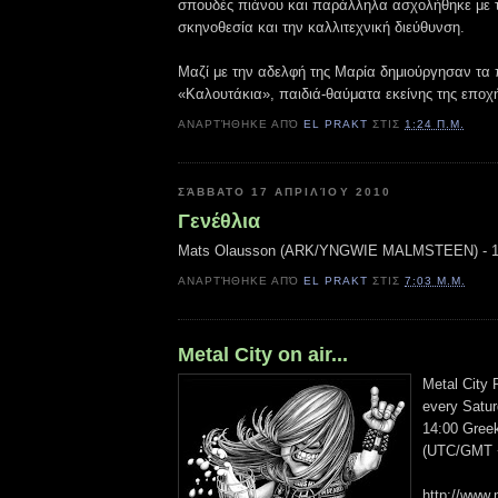
σπουδές πιάνου και παράλληλα ασχολήθηκε με 
σκηνοθεσία και την καλλιτεχνική διεύθυνση.
Μαζί με την αδελφή της Μαρία δημιούργησαν τα
«Καλουτάκια», παιδιά-θαύματα εκείνης της εποχ
ΑΝΑΡΤΉΘΗΚΕ ΑΠΌ
EL PRAKT
ΣΤΙΣ
1:24 Π.Μ.
ΣΆΒΒΑΤΟ 17 ΑΠΡΙΛΊΟΥ 2010
Γενέθλια
Mats Olausson (ARK/YNGWIE MALMSTEEN) - 1
ΑΝΑΡΤΉΘΗΚΕ ΑΠΌ
EL PRAKT
ΣΤΙΣ
7:03 Μ.Μ.
Metal City on air...
Metal City 
every Satur
14:00 Gree
(UTC/GMT +
http://www.