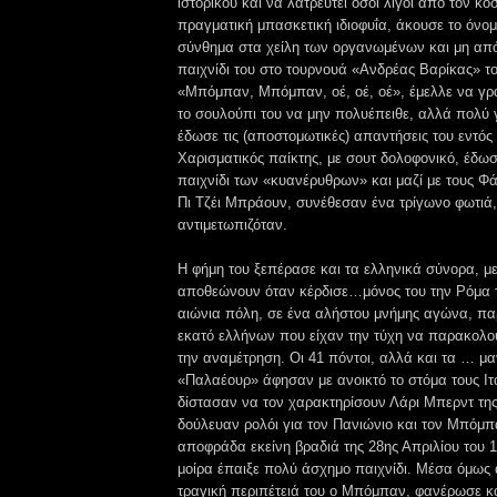
ιστορικού και να λατρευτεί όσοι λίγοι από τον κό
πραγματική μπασκετική ιδιοφυΐα, άκουσε το όνομ
σύνθημα στα χείλη των οργανωμένων και μη από
παιχνίδι του στο τουρνουά «Ανδρέας Βαρίκας» το
«Μπόμπαν, Μπόμπαν, οέ, οέ, οέ», έμελλε να γρά
το σουλούπι του να μην πολυέπειθε, αλλά πολύ 
έδωσε τις (αποστομωτικές) απαντήσεις του εντός
Χαρισματικός παίκτης, με σουτ δολοφονικό, έδω
παιχνίδι των «κυανέρυθρων» και μαζί με τους Φ
Πι Τζέι Μπράουν, συνέθεσαν ένα τρίγωνο φωτιά
αντιμετωπιζόταν.
Η φήμη του ξεπέρασε και τα ελληνικά σύνορα, με
αποθεώνουν όταν κέρδισε…μόνος του την Ρόμα τ
αιώνια πόλη, σε ένα αλήστου μνήμης αγώνα, πα
εκατό ελλήνων που είχαν την τύχη να παρακολ
την αναμέτρηση. Οι 41 πόντοι, αλλά και τα … μ
«Παλαέουρ» άφησαν με ανοικτό το στόμα τους Ιτ
δίστασαν να τον χαρακτηρίσουν Λάρι Μπερντ τ
δούλευαν ρολόι για τον Πανιώνιο και τον Μπόμπα
αποφράδα εκείνη βραδιά της 28ης Απριλίου του
μοίρα έπαιξε πολύ άσχημο παιχνίδι. Μέσα όμως 
τραγική περιπέτειά του ο Μπόμπαν, φανέρωσε κα