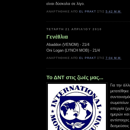
είναι δύσκολα σε λίγο.
ΑΝΑΡΤΉΘΗΚΕ ΑΠΌ
EL PRAKT
ΣΤΙΣ
5:42 Μ.Μ.
ΤΕΤΆΡΤΗ 21 ΑΠΡΙΛΊΟΥ 2010
Γενέθλια
Abaddon (VENOM) - 21/4
Oni Logan (LYNCH MOB) - 21/4
ΑΝΑΡΤΉΘΗΚΕ ΑΠΌ
EL PRAKT
ΣΤΙΣ
7:04 Μ.Μ.
Το ΔΝΤ στις ζωές μας...
Για την άλ
μετατέθηκε
συντονισμό
σωματείων
απεργία (χ
ημερών και
αντίστοιχες
δεσμεύσεις