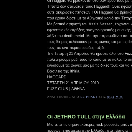
Οι Haggard θα βρίσκονται στο ραντεβού τους με τ
Τίποτα δεν σταματάει τους Haggard!! Ούτε ηφαιστ
ούτε ακυρώσεις πτήσεων!! Οι Haggard θα βρίσκο
που έχουν δώσει με το Αθηναϊκό κοινό την Τετάρ
Mε βασικό αφηγητή τον Assis Nasseri, έρχονται
ηφαιστειακές εκρήξεις αναγεννησιακής μουσικής
λάβα του death metal. Με την παραμυθένια και 
τους θα μας ταξιδεύουν με τις φωνές και με τις d
τους, σε ένα περιπετειώδες ταξίδι.
Την Τετάρτη 21 Απριλίου θα ήμαστε όλοι στο Fuz
πολεμήσουμε μαζί τους το κακό με το καλό, το σκ
ενώσουμε τις φωνές μας με τις δικές τους και να
Βασίλειο της Ithiria.
HAGGARD
ΤΕΤΑΡΤΗ 21 ΑΠΡΙΛΙΟΥ 2010
FUZZ CLUB | ΑΘΗΝΑ
ΑΝΑΡΤΉΘΗΚΕ ΑΠΌ
EL PRAKT
ΣΤΙΣ
6:24 Μ.Μ.
Οι JETHRO TULL στην Ελλάδα
Μία από τις σημαντικότερες rock μουσικές μπάντ
χρόνων, επιστρέφει στην Ελλάδα, στα πλαίσια τη