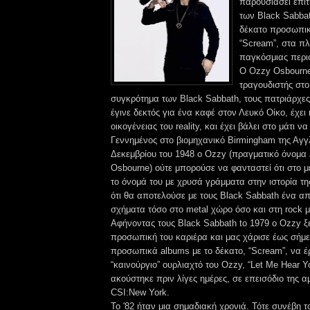
παρουσιάσει επιτ
των Black Sabbat
δέκατο προσωπικ
“Scream”, στα πλ
παγκόσμιας περιο
Ο Ozzy Osbourn
τραγουδιστής στο
συγκρότημα των Black Sabbath, τους πατριάρχες
έγινε δεκτός για ένα καφέ στον Λευκό Οίκο, έχει 
οικογένειας του reality, και έχει βάλει στο μάτι να
Γεννημένος στο βιομηχανικό Birmingham της Αγγλ
Δεκεμβρίου του 1948 ο Ozzy (πραγματικό όνομα 
Osbourne) ούτε μπορούσε να φανταστεί ότι στο 
το όνομά του με χρυσά γράμματα στην ιστορία τη
ότι θα αποτελούσε με τους Black Sabbath ένα απ
σχήματα τόσο στο metal χώρο όσο και στη rock μ
Αφήνοντας τους Black Sabbath to 1979 o Ozzy ξ
προσωπική του καριέρα και μας χάρισε έως σήμ
προσωπικά albums με το δέκατο, “Scream”, να έρ
“καινούργιο” ουρλιαχτό του Ozzy, “Let Me Hear 
ακούστηκε πριν λίγες ημέρες, σε επεισόδιο της α
CSI:New York.
Το '82 ήταν μια σημαδιακή χρονιά. Τότε συνέβη 