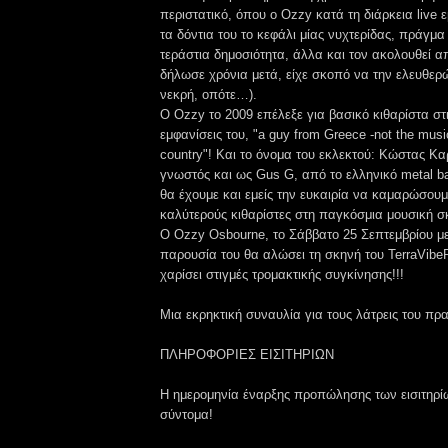
περιστατικό, όπου ο Ozzy κατά τη διάρκεια live 
τα δόντια του το κεφάλι μίας νυχτερίδας, πράγμ
τεράστια δημοσιότητα, άλλα και τον ακολουθεί α
δήλωσε χρόνια μετά, είχε σκοπό να την ελευθερ
νεκρή, οπότε…).
Ο Ozzy το 2009 επέλεξε για βασικό κιθαρίστα στ
εμφανίσεις του, "a guy from Greece -not the musi
country"! Και το όνομα του εκλεκτού: Kώστας Κ
γνωστός και ως Gus G, από το ελληνικό metal ba
θα έχουμε και εμείς την ευκαιρία να καμαρώσου
καλύτερούς κιθαρίστες στη παγκόσμια μουσική σ
Ο Ozzy Osbourne, το Σάββατο 25 Σεπτεμβρίου με
παρουσία του θα αλώσει τη σκηνή του TerraVibe
χαρίσει στιγμές τρομακτικής συγκίνησης!!!
Μια εκρηκτική συναυλία για τους λάτρεις του πρ
ΠΛΗΡΟΦΟΡΙΕΣ ΕΙΣΙΤΗΡΙΩΝ
Η ημερομηνία έναρξης προπώλησης των εισιτηρί
σύντομα!