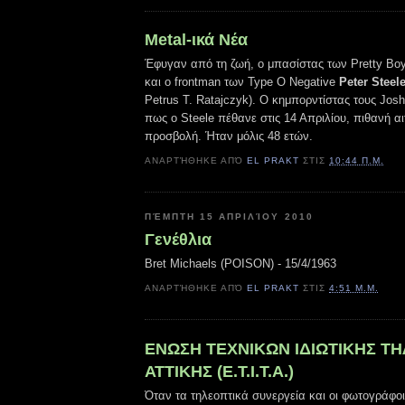
Metal-ικά Νέα
Έφυγαν από τη ζωή, ο μπασίστας των Pretty Bo
και ο frontman των Type O Negative
Peter Steel
Petrus T. Ratajczyk). Ο κημπορντίστας τους Josh
πως ο Steele πέθανε στις 14 Απριλίου, πιθανή αι
προσβολή. Ήταν μόλις 48 ετών.
ΑΝΑΡΤΉΘΗΚΕ ΑΠΌ
EL PRAKT
ΣΤΙΣ
10:44 Π.Μ.
ΠΈΜΠΤΗ 15 ΑΠΡΙΛΊΟΥ 2010
Γενέθλια
Bret Michaels (POISON) - 15/4/1963
ΑΝΑΡΤΉΘΗΚΕ ΑΠΌ
EL PRAKT
ΣΤΙΣ
4:51 Μ.Μ.
ΕΝΩΣΗ ΤΕΧΝΙΚΩΝ ΙΔΙΩΤΙΚΗΣ Τ
ΑΤΤΙΚΗΣ (Ε.Τ.Ι.Τ.Α.)
Όταν τα τηλεοπτικά συνεργεία και οι φωτογράφοι