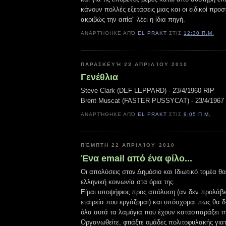
κάνουν πολλές εξετάσεις μιας και οι ειδικοί πρ
ακριβώς την αιτία" λέει η ίδια πηγή.
ΑΝΑΡΤΉΘΗΚΕ ΑΠΌ
EL PRAKT
ΣΤΙΣ
12:30 Π.Μ.
ΠΑΡΑΣΚΕΥΉ 23 ΑΠΡΙΛΊΟΥ 2010
Γενέθλια
Steve Clark (DEF LEPPARD) - 23/4/1960 RIP
Brent Muscat (FASTER PUSSYCAT) - 23/4/1967
ΑΝΑΡΤΉΘΗΚΕ ΑΠΌ
EL PRAKT
ΣΤΙΣ
9:05 Π.Μ.
ΠΈΜΠΤΗ 22 ΑΠΡΙΛΊΟΥ 2010
Ένα email από ένα φίλο...
Οι απολύσεις στον Δημόσιο και Ιδιωτικό τομέα θ
ελληνική κοινωνία στα όρια της.
Είμαι υποψήφιος προς απόλυση (αν δεν προλάβε
εταιρεία που εργάζομαι) και υπόσχομαι πως θα
όλα αυτά τα λαμόγια που έχουν κατασπαράξει τη
Οργανωθείτε, φτιάξτε ομάδες πολιτοφυλακής για