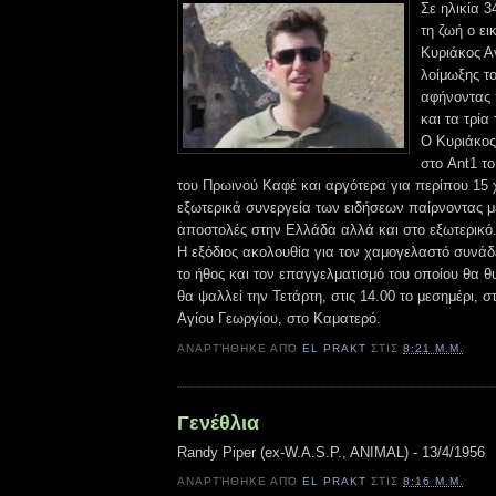
Σε ηλικία 
τη ζωή ο ει
Κυριάκος Α
λοίμωξης τ
αφήνοντας 
και τα τρία
Ο Κυριάκος
στο Ant1 το
του Πρωινού Καφέ και αργότερα για περίπου 15 
εξωτερικά συνεργεία των ειδήσεων παίρνοντας μ
αποστολές στην Ελλάδα αλλά και στο εξωτερικό
Η εξόδιος ακολουθία για τον χαμογελαστό συνάδ
το ήθος και τον επαγγελματισμό του οποίου θα θ
θα ψαλλεί την Τετάρτη, στις 14.00 το μεσημέρι, σ
Αγίου Γεωργίου, στο Καματερό.
ΑΝΑΡΤΉΘΗΚΕ ΑΠΌ
EL PRAKT
ΣΤΙΣ
8:21 Μ.Μ.
Γενέθλια
Randy Piper (ex-W.A.S.P., ANIMAL) - 13/4/1956
ΑΝΑΡΤΉΘΗΚΕ ΑΠΌ
EL PRAKT
ΣΤΙΣ
8:16 Μ.Μ.