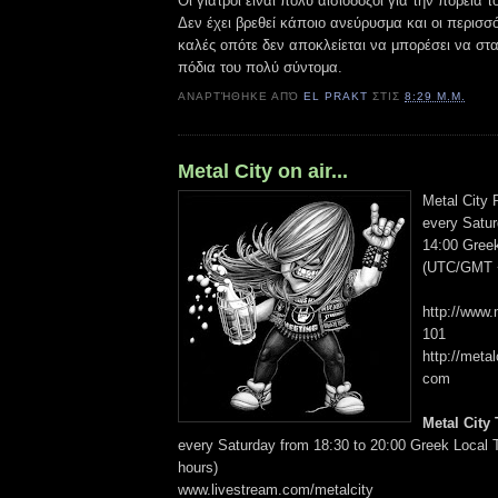
Οι γιατροί ειναι πολύ αισιόδοξοι για την πορεία τ
Δεν έχει βρεθεί κάποιο ανεύρυσμα και οι περισσό
καλές οπότε δεν αποκλείεται να μπορέσει να στα
πόδια του πολύ σύντομα.
ΑΝΑΡΤΉΘΗΚΕ ΑΠΌ
EL PRAKT
ΣΤΙΣ
8:29 Μ.Μ.
Metal City on air...
Metal City 
every Satur
14:00 Gree
(UTC/GMT +
http://www.
101
http://metal
com
Metal City
every Saturday from 18:30 to 20:00 Greek Loca
hours)
www.livestream.com/metalcity