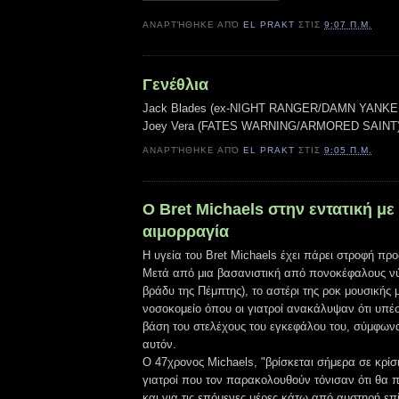
ΑΝΑΡΤΉΘΗΚΕ ΑΠΌ
EL PRAKT
ΣΤΙΣ
9:07 Π.Μ.
Γενέθλια
Jack Blades (ex-NIGHT RANGER/DAMN YANKEES
Joey Vera (FATES WARNING/ARMORED SAINT) 
ΑΝΑΡΤΉΘΗΚΕ ΑΠΌ
EL PRAKT
ΣΤΙΣ
9:05 Π.Μ.
Ο Bret Michaels στην εντατική με
αιμορραγία
Η υγεία του Bret Michaels έχει πάρει στροφή προς
Μετά από μια βασανιστική από πονοκέφαλους ν
βράδυ της Πέμπτης), το αστέρι της ροκ μουσικής
νοσοκομείο όπου οι γιατροί ανακάλυψαν ότι υπέ
βάση του στελέχους του εγκεφάλου του, σύμφων
αυτόν.
Ο 47χρονος Michaels, "βρίσκεται σήμερα σε κρίσ
γιατροί που τον παρακολουθούν τόνισαν ότι θα π
και για τις επόμενες μέρες κάτω από αυστηρή επ