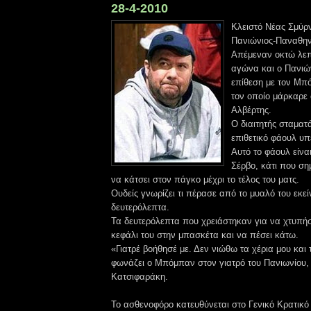
28-4-2010
Κλειστό Νέας Σμύρ
Πανιώνιος-Παναθην
Απέμεναν οκτώ λεπτ
αγώνα και ο Πανιώ
επίθεση με τον Μπό
τον οποίο μάρκαρε
Αλβέρτης.
Ο διαιτητής σταματ
επιθετικό φάουλ υ
Αυτό το φάουλ είνα
Σέρβο, κάτι που ση
να κάτσει στον πάγκο μέχρι το τέλος του ματς.
Ουδείς γνωρίζει τι πέρασε από το μυαλό του εκεί
δευτερόλεπτα.
Τα δευτερόλεπτα που χρειάστηκαν για να χτυπήσ
κεφάλι του στην μπασκέτα και να πέσει κάτω.
«Γιατρέ βοήθησέ με. Δεν νιώθω τα χέρια μου και 
φωνάζει ο Μπόμπαν στον γιατρό του Πανιωνίου, 
Κατσιφαράκη.
Το ασθενοφόρο κατευθύνεται στο Γενικό Κρατικό 