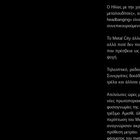
Ο Ηλίας με την χ
μεταλουδίτσες», α
headbanging» είνα
συνεπικουρούμενο
To Metal City άλλ
αλλά ποτέ δεν που
που πρέσβευε ως 
ψυχή.
Τηλεοπτικό, ραδιο
Συνεργάτες δεκάδε
τρέλα και άλλοτε 
Ατελείωτες ώρες μ
νέες πρωτοποριακέ
φυσιογνωμίες της
τρέξιμο. Αμισθί, 
περίπτωση του Met
αναγνώρισαν ακρο
πρόθεση μετράει.
φάσματος του met