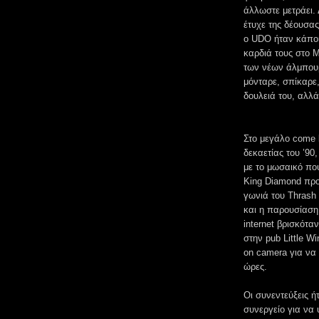
άλλωστε μετράει.
έτυχε της δέουσας
o UDO ήταν κάποι
καρδιά τους στο M
των νέων άλμπουμ
μόνταρε, σπίκαρε
δουλειά του, αλλά
Στο μεγάλο come b
δεκαετίας του ’90
με το μωσαικό που
King Diamond προ
γωνιά του Thrash
και η παρουσίαση
internet βρισκότ
στην pub Little 
on camera για να 
ώρες.
Οι συνεντεύξεις ή
συνεργείο για να 