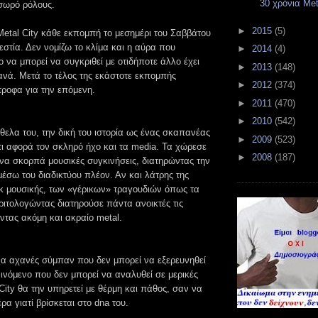
30 χρόνια Met
σωρό ρόλους.
►
2015
(5)
Metal City κάθε εκπομπή το μεσημέρι του Σαββάτου
λεστία. Δεν νομίζω το κλίμα και η αύρα που
►
2014
(4)
o να μπορεί να συγκριθεί με οτιδήποτε άλλο έχει
►
2013
(148)
ανά. Μετά το τέλος της εκάστοτε εκπομπής
►
2012
(374)
τροφα για την επόμενη.
►
2011
(470)
►
2010
(542)
θελα του, την δική του ιστορία ως ένας σκαπανέας
►
2009
(523)
τι αφορά τον σκληρό ήχο και τα media. Τα χώρεσε
►
2008
(187)
 να σκορπά μουσικές συγκινήσεις, διατηρώντας την
έσω του διαδικτύου πλέον. Αν και λάτρης της
ck μουσικής, των «γέρικων» τραγουδιών όπως τα
ριτολογώντας διατηρούσε πάντα ανοικτές τις
οντας ακόμη και ακραίο metal.
ένα αχανές σύμπαν που δεν μπορεί να εξερευνηθεί
ινόμενο που δεν μπορεί να αναλυθεί σε μερικές
City θα την υπηρετεί με θέρμη και πάθος, σαν να
ρα γιατί βρίσκεται στο dna του.