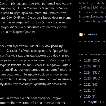
Metal City Radio S
 Δεν υπήρξε μήνυμα, τηλεφώνημα, email που να μην
12:00 με 14:00 το με
 προσοχής. Οι Iron Maiden, οι Manowar, οι Venom,
https://www.metalcit
α από τα μεγαθήρια του metal που άνοιξαν την
http://
rockaces.com
etal City. Ο Ηλίας πάλευε να εξασφαλίσει τα promo
metalcitygr.r
http://
 για να τα παρουσιάσει, όπλιζε την κάμερα του,
, παρουσίαζε αλλά ουδέποτε επαίρονταν για την
 και ούτε διαμαρτύρονταν.
EL PRAKT
ΠΡΟΒΟΛΉ ΠΛΉΡΟΥ
ack του τηλεοπτικού Metal City στα μέσα της
, το τηλεφωνικό κέντρο κατέρρευσε. Ακόμα γελάμε
ΑΡΧΕΙΟΘΉΚΗ ΙΣ
 μπήκε ως εικαστική παρέμβαση σε video clip του
κειμένου να μην φαίνονται οι ανάποδοι σταυροί. Η
►
2026
(1262)
 έγραψε ιστορία, το Τοp 5 νέων κυκλοφοριών, όπως
►
2025
(1648)
 ιστοσελίδων συγκροτημάτων σε μια εποχή όπου το
►
2024
(1355)
αν στα σπάργανα. Τα πρώτα γυρίσματα που έγιναν
►
2023
(1085)
Wing στη Νέα Σμύρνη άφησαν εποχή καθώς τα σπικάζ
αγγίξουν την τελειότητα χρειάστηκαν ατελείωτες
►
2022
(143)
►
2021
(3)
▼
2020
(1)
ταν μία επίπονη διαδικασία αφού δεν υπήρχε
▼
Μαρτίου
(1)
υποστηρίξει την εκπομπή και οι συντελεστές της