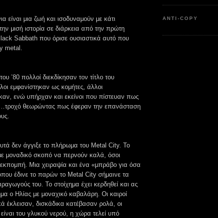
α είναι μια ζωή και ισοδυναμούν με κάτι
ANTI-COPY
την μισή ιστορία σε διάρκεια από την πρώτη
lack Sabbath που όρισε ουσιαστικά αυτό που
 metal.
του ’80 πολλοί διεκδίκησαν τον τίτλο του
λοι εμφανίστηκαν ως κομήτες, άλλοι
καν, ενώ υπήρχαν και εκείνοι που πίστευαν πως
…τροχό θεωρώντας πως έφεραν την επανάσταση
ους.
τά δεν άγγιξε το πλήρωμα του Metal City. Το
ε μοναδικό σκοπό να περνούν καλά, όσοι
 εκπομπή. Μια χειραψία και ένα «μπράβο για όσα
όπου έδινε το παρών το Metal City σήμαινε τα
ραγωγούς του. Το στοίχημα έχει κερδηθεί και ας
ημα ο Ηλίας με μοναχικό καβαλάρη. Οι καιροί
κά έκλεισαν, δισκάδικα κατέβασαν ρολά, οι
είναι του γλυκού νερού, η χώρα τελεί υπό