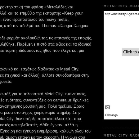
METAL CITY CHA
αρακτηριστική του φράση «Μεταλάδες και
λλά και το επιμύθιο της εκπομπής «Keep your
ι ένας ιεραπόστολος του heavy metal,
ς από τον αδελφό του Τhomas «Danger Danger».
αξε φορμάτ ακολουθώντας τις επιταγές της εποχής,
λήθηκε. Παρέμεινε πιστό στις αξίες και τα ιδανικά
εκπομπή, διδάσκοντας ήθος που έλεγε και μια
φωνικό και εσχάτως διαδικτυακό Metal City.
ς (τεχνικοί και άλλοι), άλλοτε συνοδοιπόροι στην
guests.
οντάζ για το τηλεοπτικό Metal City, εμπνεύσεις,
ς ενότητες, συνεντεύξεις on camera με θρυλικές
 αγαπημένης μουσική μας. Πολύ τρέξιμο. Ωραίο
όλα μέσα στο άγχος χωρίς καμία στήριξη. Στην
al City, δεν υπήρξε ποτέ ιδιοτέλεια κάτι που
ατές και τηλεθεατές. Λάθη έγιναν, αλλά η
 Έγκαιρη και έγκυρη ενημέρωση, κάλυψη όλου του
METAL CITY RAD
al, άμεση επαφή με τον ακροατή. Η γνώμη σου