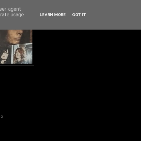
user-agent
erate usage
LEARN MORE
GOT IT
IO