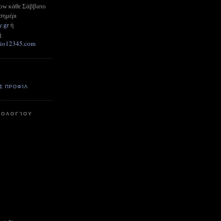
how κάθε Σάββατο
σημέρι
y.gr
ή
ή
adio12345.com
Σ ΠΡΟΦΊΛ
ΤΟΛΟΓΊΟΥ