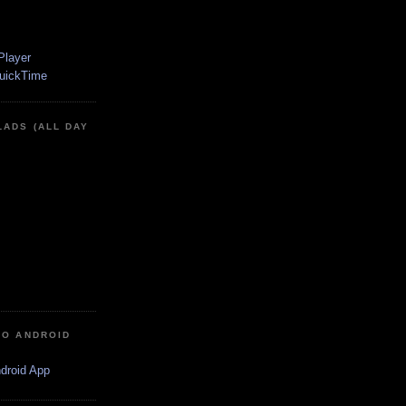
LADS (ALL DAY
IO ANDROID
ndroid App