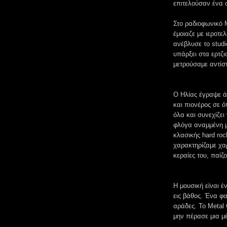
επιτελούσαν ένα 
Στο ραδιοφωνικό 
έμοιαζε με ιεροτε
ανέβλυσε το studi
υπάρξει στα ερτζι
μετρούσαμε αντίσ
Ο Ηλίας έγραψε ά
και πιονέρος σε ό
όλα και συνεχίζει
φλόγα αναμμένη μ
κλασικής hard ro
χαρακτηρίζαμε χα
κεραίες του, παίζ
Η μουσική είναι 
εις βάθος. Ένα φα
αράδες. Το Metal 
μην πέρασε μια μέ