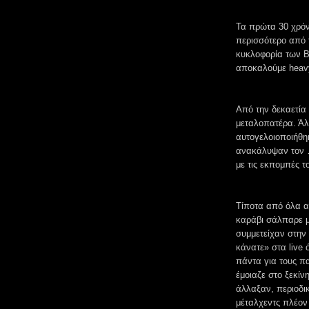
Τα πρώτα 30 χρόνι
περισσότερο από 
κυκλοφορία των B
αποκαλούμε heavy
Από την δεκαετία 
μεταλοπατέρα. Άλ
αυτογελοιοποιήθη
ανακάλυψαν τον 
με τις εκπομπές τ
Τίποτα από όλα αυ
καράβι σάλπαρε μ
συμμετείχαν στην
κάνατε» στα live 
πάντα για τους πα
έμοιαζε στο ξεκίν
άλλαξαν, περιοδι
μέταλχεντς πλέον 