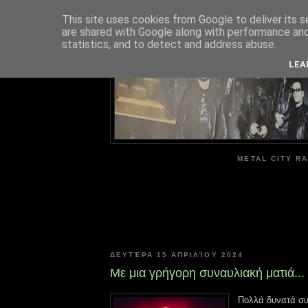
This site uses cookies from Google to deliver its s
are shared with Google along with performance and 
ME
statistics, and to detect and address abuse.
LEA
METAL CITY RA
ΔΕΥΤΈΡΑ 15 ΑΠΡΙΛΊΟΥ 2024
Με μια γρήγορη συναυλιακή ματιά...
Πολλά δυνατά συ