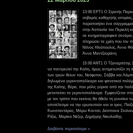
22 Μαρτίου 2025
13:00 ΕΡΤ1 Ο Στρατής Παρα
σοβαρός καθηγητής ιστορίας
παραποιήσει ένα σύγγραμμα
στην Ασπασία του Περικλή κα
σε κινηματογραφικό σενάριο
πληρώσει τα χρέη που τον πν
Ντίνος Ηλιόπουλος, Άννα Φόν
Άννα Μαντζουράνη.
15:00 ANT1 Ο Τζαναμπέτης 1
να παντρευτεί την Καίτη, όμως αντιμετωπίζει τη
των τριών θείων του, Νεόφυτου, Σάββα και Λάμπη
δηλωμένα γεροντοπαλίκαρα και φανατικοί πολέμι
της Καίτης, Βέρα, που μόλις γύρισε από την Ιταλ
μεταπείσει τα γεροντοπαλίκαρα. Εμφανίζεται στ
με τον τρόπο που εκείνος θα ήθελε τη γυναίκα τω
αποτέλεσμα να την ερωτευτούν και οι τρεις. Παί
Κωνσταντάρας, Μάρω Κοντού, Δέσποινα Στυλιαν
Ρίζος, Μαρίκα Νέζερ, Δημήτρης Νικολαϊδης.
Διαβάστε περισσότερα »