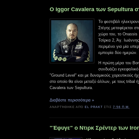
Ο Iggor Cavalera των Sepultura 
Το φεστιβάλ ηλεκτρονι
Στέγης μεταφέρεται στ
χώρο του, το Onassis
Τσίρκα 2, Άγ. Ιωάννης
περιμένει για μία υπε
εμπειρία δύο ημερών.
Η πρώτη μέρα του Bord
συνδυάζει εγκεφαλικό
"Ground Level" και με δυναμικούς χορευτικούς ή
στο οποίο θα είναι μεταξύ άλλων, με τους tribal ή
Cavalera των Sepultura.
Διαβάστε περισσότερα »
ΑΝΑΡΤΉΘΗΚΕ ΑΠΌ
EL PRAKT
ΣΤΙΣ
7:56 Π.Μ.
"Έφυγε" ο Ντιρκ Σρέντερ των Iro