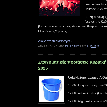
Leatherhead (Gr)
Hailsteel (Gr)
Για 3η συνεχή χ
festival της Κα
βάσεις που θα το καθιερώσουν ως θεσμό στην πε
Μακεδονίας/Θράκης.
Διαβάστε περισσότερα »
ΑΝΑΡΤΉΘΗΚΕ ΑΠΌ
EL PRAKT
ΣΤΙΣ
2:15 Μ.Μ.
Στοιχηματικές προτάσεις Κυριακή
2025
Uefa Nations League A Qua
19:00 Hungary-Turkiye (G/G
19:00 Serbia-Austria (OVER
19:00 Belgium-Ukraine (OV