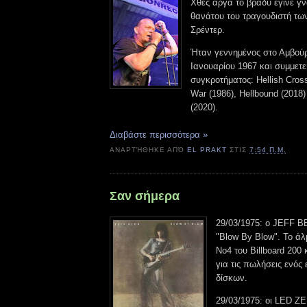
Χθες αργά το βράδυ έγινε γν
θανάτου του τραγουδιστή των
Σρέντερ.
Ήταν γεννημένος στο Αμβούρ
Ιανουαρίου 1967 και συμμετε
συγκροτήματος: Hellish Cross
War (1986), Hellbound (2018
(2020).
Διαβάστε περισσότερα »
ΑΝΑΡΤΉΘΗΚΕ ΑΠΌ
EL PRAKT
ΣΤΙΣ
7:54 Π.Μ.
Σαν σήμερα
29/03/1975: ο JEFF B
"Blow By Blow". Το άλ
Νο4 του Billboard 200 
για τις πωλήσεις ενός
δίσκων.
29/03/1975: οι LED Z