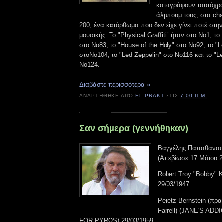
καταγράφουν ταυτόχρον
άλμπουμ τους, στα char
200, ένα κατόρθωμα που δεν είχε γίνει ποτέ στην
μουσικής. Το "Physical Graffiti" ήταν στο Νο1, το
στο Νο83, το "House of the Holy" στο Νο92, το "Le
στοΝο104, το "Led Zeppelin" στο Νο116 και το "Le
Νο124.
Διαβάστε περισσότερα »
ΑΝΑΡΤΉΘΗΚΕ ΑΠΌ
EL PRAKT
ΣΤΙΣ
7:00 Π.Μ.
Σαν σήμερα (γεννήθηκαν)
Βαγγέλης Παπαθανασί
(Απεβίωσε 17 Μάϊου 2
Robert Troy "Bobby" 
29/03/1947
Peretz Bernstein (πρ
Farrell) (JANE'S AD
FOR PYROS) 29/03/1959