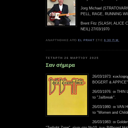
Jorg Michael (STRATOVAR
PELL, RAGE, RUNNING WIL
Brent Fitz (SLASH, ALICE
NEIL) 27/03/1970
ΑΝΑΡΤΉΘΗΚΕ ΑΠΌ
EL PRAKT
ΣΤΙΣ
6:30 Π.Μ.
ΤΕΤΆΡΤΗ 26 ΜΑΡΤΊΟΥ 2025
Σαν σήμερα
26/03/1973: κυκλοφο
BOGERT & APPICE"
26/03/1976: οι THIN
το "Jailbreak".
26/03/1980: οι VAN
το "Women and Childr
26/03/1983: οι Golden
"Twilight Zone", είναι στο Νο10, των Billboard Ho