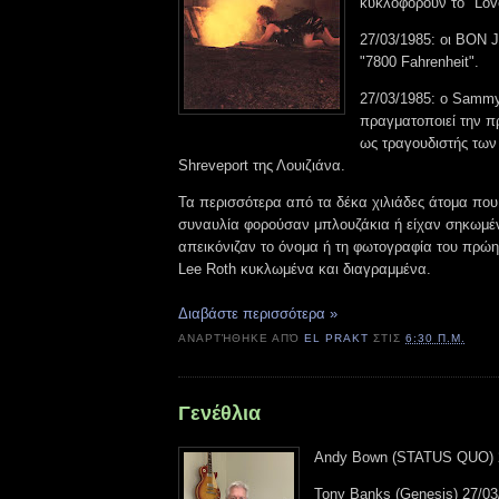
κυκλοφορούν το "Love 
27/03/1985: οι BON 
"7800 Fahrenheit".
27/03/1985: ο Samm
πραγματοποιεί την π
ως τραγουδιστής των
Shreveport της Λουιζιάνα.
Τα περισσότερα από τα δέκα χιλιάδες άτομα πο
συναυλία φορούσαν μπλουζάκια ή είχαν σηκωμ
απεικόνιζαν το όνομα ή τη φωτογραφία του πρώη
Lee Roth κυκλωμένα και διαγραμμένα.
Διαβάστε περισσότερα »
ΑΝΑΡΤΉΘΗΚΕ ΑΠΌ
EL PRAKT
ΣΤΙΣ
6:30 Π.Μ.
Γενέθλια
Andy Bown (STATUS QUO) 
Tony Banks (Genesis) 27/03