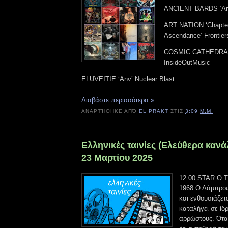
ANCIENT BARDS ‘Arti
ART NATION ‘Chapte
Ascendance’ Frontier
COSMIC CATHEDRAL 
InsideOutMusic
ELUVEITIE ‘Anv’ Nuclear Blast
Διαβάστε περισσότερα »
ΑΝΑΡΤΉΘΗΚΕ ΑΠΌ
EL PRAKT
ΣΤΙΣ
3:09 Μ.Μ.
Ελληνικές ταινίες (Ελεύθερα κανά
23 Μαρτίου 2025
12:00 STAR Ο Τρ
1968 Ο Λάμπρος 
και ενθουσιάζετ
καταλήγει σε ίδ
αρρώστους. Όταν