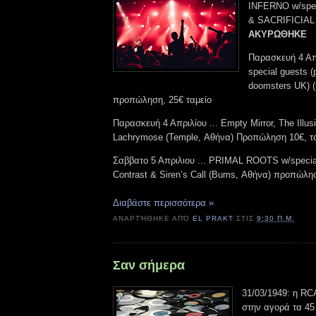
INFERNO w/spec
& SACRIFICIAL
ΑΚΥΡΩΘΗΚΕ
Παρασκευή 4 Απρ
special guests (
doomsters UK) (
προπώληση, 25€ ταμείο
Παρασκευή 4 Απριλίου ... Empty Mirror, The Illus
Lachrymose (Temple, Αθήνα) Προπώληση 10€, τα
Σαββατο 5 Απριλιου ... PRIMAL ROOTS w/special
Contrast & Siren’s Call (Bums, Αθήνα) προπώλη
Διαβάστε περισσότερα »
ΑΝΑΡΤΉΘΗΚΕ ΑΠΌ
EL PRAKT
ΣΤΙΣ
9:30 Π.Μ.
Σαν σήμερα
31/03/1949: η RC
στην αγορά τα 45