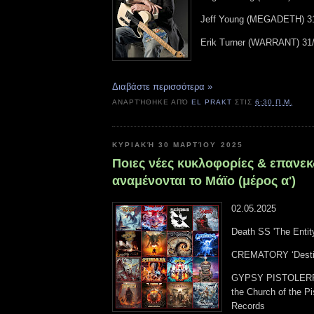
Jeff Young (MEGADETH) 31
Erik Turner (WARRANT) 31
Διαβάστε περισσότερα »
ΑΝΑΡΤΉΘΗΚΕ ΑΠΌ
EL PRAKT
ΣΤΙΣ
6:30 Π.Μ.
ΚΥΡΙΑΚΉ 30 ΜΑΡΤΊΟΥ 2025
Ποιες νέες κυκλοφορίες & επανεκ
αναμένονται το Μάϊο (μέρος α')
02.05.2025
Death SS 'The Entit
CREMATORY ‘Desti
GYPSY PISTOLERR
the Church of the Pi
Records