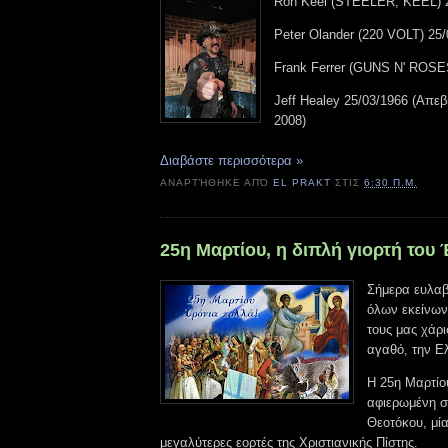
Ron Keel (STEELER, KEEL) 
Peter Olander (220 VOLT) 25
Frank Ferrer (GUNS N' ROSE
Jeff Healey 25/03/1966 (Απε
2008)
Διαβάστε περισσότερα »
ΑΝΑΡΤΉΘΗΚΕ ΑΠΌ
EL PRAKT
ΣΤΙΣ
6:30 Π.Μ.
25η Μαρτίου, η διπλή γιορτή του
Σήμερα ευλαβ
όλων εκείνων
τους μας χάρ
αγαθό, την Ε
Η 25η Μαρτίου
αφιερωμένη σ
Θεοτόκου, μία
μεγαλύτερες εορτές της Χριστιανικής Πίστης.