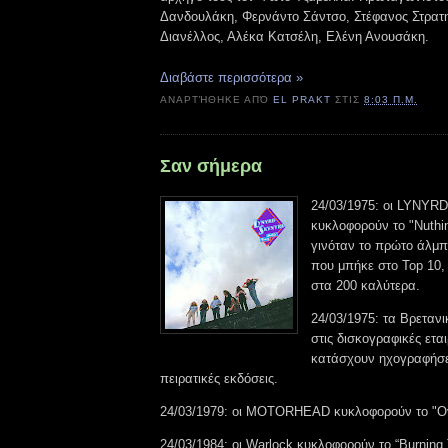
Δανδουλάκη, Φερνάντο Σάντσο, Στέφανος Στρατ
Διανέλλος, Αλέκα Κατσέλη, Ελένη Ανουσάκη.
Διαβάστε περισσότερα »
ΑΝΑΡΤΉΘΗΚΕ ΑΠΌ
EL PRAKT
ΣΤΙΣ
8:03 Π.Μ.
Σαν σήμερα
24/03/1975: οι LYNY
κυκλοφορούν το "Nuthi
γινόταν το πρώτο άλμπ
που μπήκε στο Top 10,
στα 200 καλύτερα.
24/03/1975: τα Βρετανι
στις δισκογραφικές εται
κατάσχουν ηχογραφήσει
πειρατικές εκδόσεις.
24/03/1979: οι MOTORHEAD κυκλοφορούν το "Ove
24/03/1984: οι Warlock κυκλοφορούν το “Burning