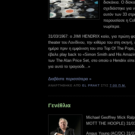
δισκάκια. Ο δίσκ
σχεδιάστηκε για 
αυτόν των 33 στ
παρουσίασε η Co
νωρίτερα.
31/03/1967: ο JIMI HENDRIX καίει, για πρώτη φο
theater του Λονδίνου, την κιθάρα του στη σκηνή, 
ημέρα πριν η εμφάνιση του στο Top Of The Pops,
έβαλε play back το «Simon Smith and His Amazi
των The Alan Price Set, στο οποίο ο Hendrix είπ
για αυτό το τραγούδι...»
Διαβάστε περισσότερα »
ΑΝΑΡΤΉΘΗΚΕ ΑΠΌ
EL PRAKT
ΣΤΙΣ
7:00 Π.Μ.
Γενέθλια
Michael Geoffrey Mick Ra
MOTT THE HOOPLE) 31/03
Angus Young (AC/DC) 31/0