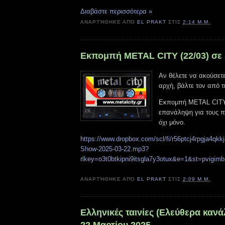
Διαβάστε περισσότερα »
ΑΝΑΡΤΉΘΗΚΕ ΑΠΌ
EL PRAKT
ΣΤΙΣ
2:14 Μ.Μ.
Εκπομπή METAL CITY (22/03) σε
Αν θέλετε να ακούσετε
αρχή, βάλτε τον από 
Εκπομπή METAL CITY 
επανάληψη για τους π
όχι μόνο.
https://www.dropbox.com/scl/fi/r56ptcj4rpgja4qkkj
Show-2025-03-22.mp3?
rlkey=o3t0btkipni9itsgla7y3otux&e=1&st=pvigim
ΑΝΑΡΤΉΘΗΚΕ ΑΠΌ
EL PRAKT
ΣΤΙΣ
2:09 Μ.Μ.
Ελληνικές ταινίες (Ελεύθερα κανά