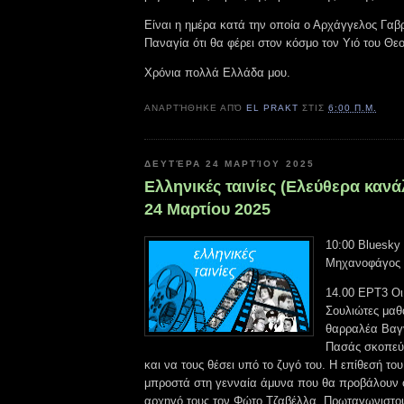
Είναι η ημέρα κατά την οποία ο Αρχάγγελος Γαβ
Παναγία ότι θα φέρει στον κόσμο τον Υιό του Θεο
Χρόνια πολλά Ελλάδα μου.
ΑΝΑΡΤΉΘΗΚΕ ΑΠΌ
EL PRAKT
ΣΤΙΣ
6:00 Π.Μ.
ΔΕΥΤΈΡΑ 24 ΜΑΡΤΊΟΥ 2025
Ελληνικές ταινίες (Ελεύθερα κανά
24 Μαρτίου 2025
10:00 Bluesky
Μηχανοφάγος
14.00 ΕΡΤ3 Οι
Σουλιώτες μαθ
θαρραλέα Βαγγ
Πασάς σκοπεύε
και να τους θέσει υπό το ζυγό του. Η επίθεσή το
μπροστά στη γενναία άμυνα που θα προβάλουν ο
αρχηγό τους τον Φώτο Τζαβέλλα. Πρωταγωνιστού