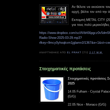
Αν θέλετε να ακούσετε το
αρχή, βάλτε τον από την 
Εκπομπή METAL CITY (29
για τους πολύ μερακλήδες 
https://www.dropbox.com/scl/fi/bh56pgcz0v5dm5h
Radio-Show-2025-03-29.mp3?
rlkey=9mcy0yhoqkxm1jglamn1f1367&e=1&st=ce
ΑΝΑΡΤΉΘΗΚΕ ΑΠΌ
EL PRAKT
ΣΤΙΣ
2:17 Μ.Μ.
Στοιχηματικές προτάσεις
Στοιχηματικές προτάσεις 
2025
14.05 Fulham - Crystal Palac
(G/G)
22.05 Nice - Monaco (G/G)