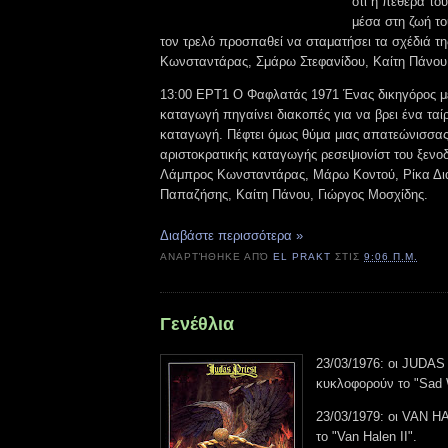
ότι η πεθερά του
μέσα στη ζωή το
τον τρελό προσπαθεί να σταματήσει τα σχέδιά τ
Κωνσταντάρας, Σμάρω Στεφανίδου, Καίτη Πάνου
13:00 ΕΡΤ1 Ο Φαφλατάς 1971 Ένας δικηγόρος με
καταγωγή πηγαίνει διακοπές για να βρει ένα ταίρ
καταγωγή. Πέφτει όμως θύμα μιας απατεώνισσας 
αριστοκρατικής καταγωγής ρεσεψιονίστ του ξενοδ
Λάμπρος Κωνσταντάρας, Μάρω Κοντού, Ρίκα Δι
Παπαζήσης, Καίτη Πάνου, Γιώργος Μοσχίδης.
Διαβάστε περισσότερα »
ΑΝΑΡΤΉΘΗΚΕ ΑΠΌ
EL PRAKT
ΣΤΙΣ
9:06 Π.Μ.
Γενέθλια
23/03/1976: οι JUDA
κυκλοφορούν το "Sad 
23/03/1979: οι VAN 
το "Van Halen II".