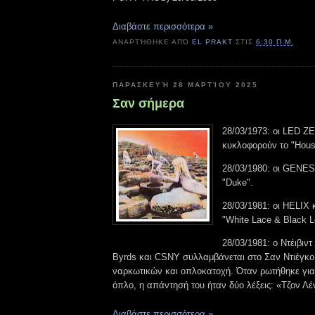
Διαβάστε περισσότερα »
ΑΝΑΡΤΉΘΗΚΕ ΑΠΌ
EL PRAKT
ΣΤΙΣ
6:30 Π.Μ.
ΠΑΡΑΣΚΕΥΉ 28 ΜΑΡΤΊΟΥ 2025
Σαν σήμερα
28/03/1973: οι LED 
κυκλοφορούν το "Hous
28/03/1980: οι GENES
"Duke".
28/03/1981: οι HELIX
"White Lace & Black L
28/03/1981: ο Ντέιβιν
Byrds και CSNY συλλαμβάνεται στο Σαν Ντιέγκο
ναρκωτικών και οπλοκατοχή. Όταν ρωτήθηκε γιατ
όπλο, η απάντησή του ήταν δύο λέξεις: «Τζον Λέ
Διαβάστε περισσότερα »