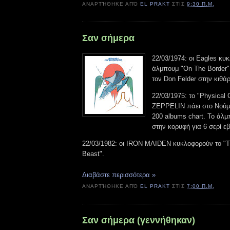
ΑΝΑΡΤΉΘΗΚΕ ΑΠΌ
EL PRAKT
ΣΤΙΣ
9:30 Π.Μ.
Σαν σήμερα
22/03/1974: οι Eagles κυ
άλμπουμ "On The Border"
τον Don Felder στην κιθά
22/03/1975: το "Physical 
ZEPPELIN πάει στο Νούμε
200 albums chart. Το άλμ
στην κορυφή για 6 σερί ε
22/03/1982: οι IRON MAIDEN κυκλοφορούν το "
Beast".
Διαβάστε περισσότερα »
ΑΝΑΡΤΉΘΗΚΕ ΑΠΌ
EL PRAKT
ΣΤΙΣ
7:00 Π.Μ.
Σαν σήμερα (γεννήθηκαν)