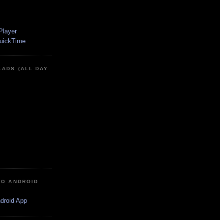
LADS (ALL DAY
IO ANDROID
ndroid App