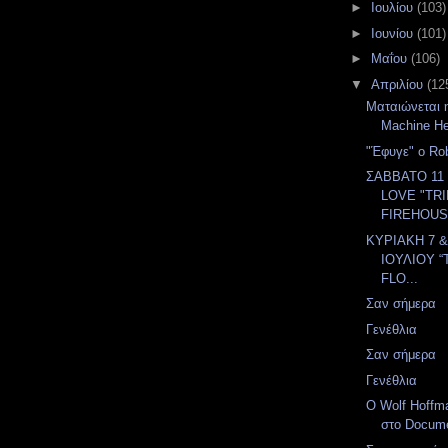
►
Ιουλίου
(103)
►
Ιουνίου
(101)
►
Μαΐου
(106)
▼
Απριλίου
(12
Ματαιώνεται 
Machine He
"Έφυγε" ο Ro
ΣΑΒΒΑΤΟ 11 
LOVE "TR
FIREHOUSE
ΚΥΡΙΑΚΗ 7 
ΙΟΥΛΙΟΥ “
FLO...
Σαν σήμερα
Γενέθλια
Σαν σήμερα
Γενέθλια
Ο Wolf Hoffm
στο Docume