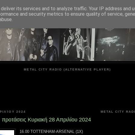
deliver its services and to analyze traffic. Your IP address and 
formance and security metrics to ensure quality of service, gen
METAL CITY
abuse.
METAL CITY RADIO (ALTERNATIVE PLAYER)
ΡΙΛΊΟΥ 2024
METAL CITY RAD
ς προτάσεις Κυριακή 28 Απριλίου 2024
16.00 TOTTENHAM-ARSENAL (1X)