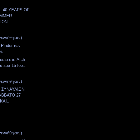
- 40 YEARS OF
AMMER
ON -...
γεννήθηκαν)
 Pinder των
es
orão στο Arch
υτέρα 15 Ιου...
γεννήθηκαν)
 ΣΥΝΑΥΛΙΩΝ
ΑΒΒΑΤΟ 27
ΚΑΙ...
γεννήθηκαν)