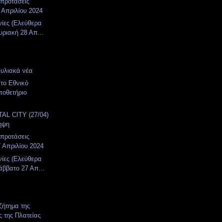
 προτάσεις
 Απριλίου 2024
νίες (Ελεύθερα
υριακή 28 Απ...
υλιακά νέα
 το Εθνικό
ποθετήριο
AL CITY (27/04)
ηψη
 προτάσεις
 Απριλίου 2024
νίες (Ελεύθερα
άββατο 27 Απ...
ζήτημα της
ς της Πλατείας