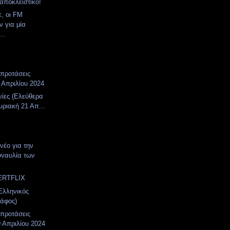
ποκλειστικό!
, οι FM
ν για μία
..
 προτάσεις
 Απριλίου 2024
νίες (Ελεύθερα
υριακή 21 Απ...
νέο για την
υναυλία των
ERTFLIX
Ελληνικός
ράφος)
 προτάσεις
 Απριλίου 2024