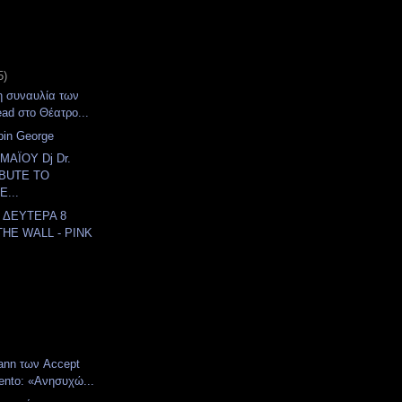
5)
η συναυλία των
ad στο Θέατρο...
bin George
ΜΑΪΟΥ Dj Dr.
IBUTE TO
...
& ΔΕΥΤΕΡΑ 8
THE WALL - PINK
ann των Accept
nto: «Ανησυχώ...