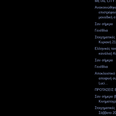
METAL CITY α
Ανακοινώθηκε
επιστρέφου
μοναδική σ.
Σαν σήμερα
Γενέθλια
Στοιχηματικές
Κυριακή 21
Ελληνικές ται
κανάλια) Κ
Σαν σήμερα
Γενέθλια
Αποκλειστικό 
αποψινή σ
Luci...
ΠΡΟΤΑΣΕΙΣ 
Σαν σήμερα (
Κινηματογ
Στοιχηματικές
Σάββατο 20