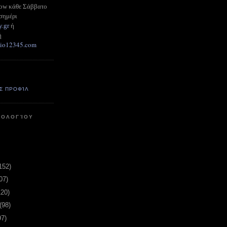
how κάθε Σάββατο
σημέρι
y.gr
ή
ή
adio12345.com
Σ ΠΡΟΦΊΛ
ΤΟΛΟΓΊΟΥ
152)
07)
120)
(98)
97)