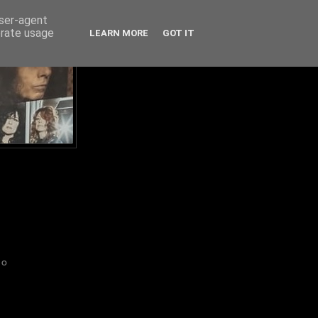
user-agent
erate usage
LEARN MORE
GOT IT
IO