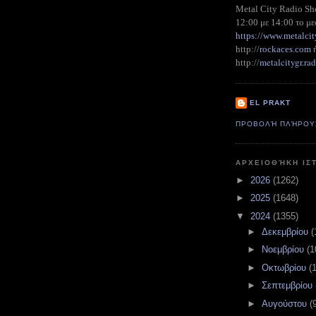
Metal City Radio S
12:00 με 14:00 το με
https://www.metalcit
http://
rockaces.com
metalcitygr.r
http://
EL PRAKT
ΠΡΟΒΟΛΉ ΠΛΉΡΟΥ
ΑΡΧΕΙΟΘΉΚΗ ΙΣ
►
2026
(1262)
►
2025
(1648)
▼
2024
(1355)
►
Δεκεμβρίου
(
►
Νοεμβρίου
(1
►
Οκτωβρίου
(
►
Σεπτεμβρίου
►
Αυγούστου
(