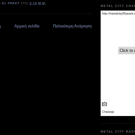
Ό
EL PRAKT
ΣΤΙΣ
3:19 Μ.Μ.
METAL CITY CHA
η
Αρχική σελίδα
Παλαιότερη Ανάρτηση
METAL CITY RAD