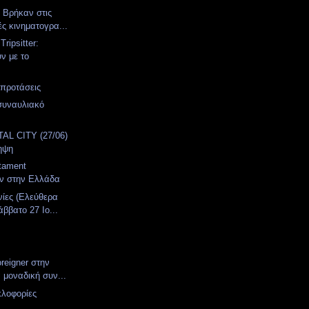
. Βρήκαν στις
ές κινηματογρα...
ripsitter:
ν με το
 προτάσεις
συναυλιακό
α
AL CITY (27/06)
ηψη
stament
υν στην Ελλάδα
νίες (Ελεύθερα
ββατο 27 Ιο...
oreigner στην
 μοναδική συν...
κλοφορίες