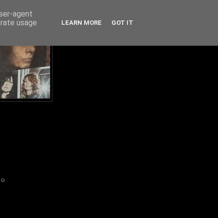
user-agent
erate usage
LEARN MORE
GOT IT
IO