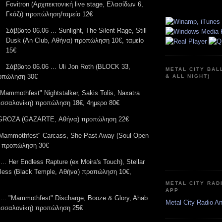
Fovitron (Αρχιτεκτονική live stage, Ελασίδων 6,
Γκάζι) προπώληση/ταμείο 12€
Σάββατο 06.06 ... Sunlight, The Silent Rage, Still
Dusk (An Club, Αθήνα) προπώληση 10€, ταμείο
15€
Σάββατο 06.06 ... Uli Jon Roth (BLOCK 33,
METAL CITY BAL
οπώληση 30€
& ALL NIGHT)
"Mammothfest" Nightstalker, Sakis Tolis, Naxatra
Θεσσαλονίκη) προπώληση 18€, 4ημερο 80€
.. GROZA (GAZARTE, Αθήνα) προπώληση 22€
 "Mammothfest" Carcass, She Past Away (Soul Open
) προπώληση 30€
.. Her Endless Rapture (ex Moira's Touch), Stellar
eless (Black Temple, Αθήνα) προπώληση 10€,
METAL CITY RAD
APP
... "Mammothfest" Discharge, Booze & Glory, Ahab
Metal City Radio A
Θεσσαλονίκη) προπώληση 25€