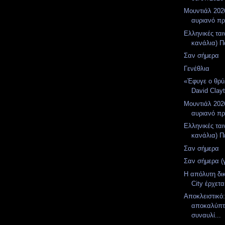
Μουντιάλ 2026
αυριανό π
Ελληνικές ται
κανάλια) Π
Σαν σήμερα
Γενέθλια
«Έφυγε ο θρύ
David Clay
Μουντιάλ 2026
αυριανό π
Ελληνικές ται
κανάλια) Πέ
Σαν σήμερα
Σαν σήμερα (
Η απόλυτη δι
City έρχετα
Αποκλειστικό
αποκαλύπτε
συναυλί...