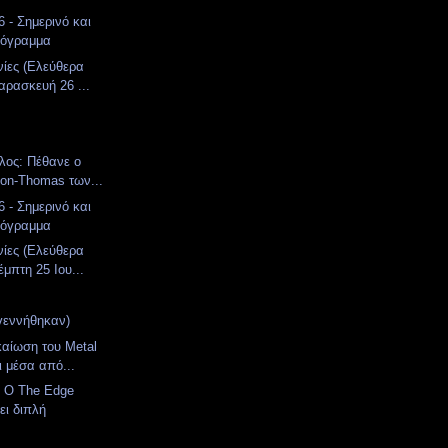
 - Σημερινό και
ρόγραμμα
νίες (Ελεύθερα
αρασκευή 26 ...
λος: Πέθανε ο
ton-Thomas των...
 - Σημερινό και
ρόγραμμα
νίες (Ελεύθερα
μπτη 25 Ιου...
γεννήθηκαν)
καίωση του Metal
ι μέσα από...
: Ο The Edge
ι διπλή