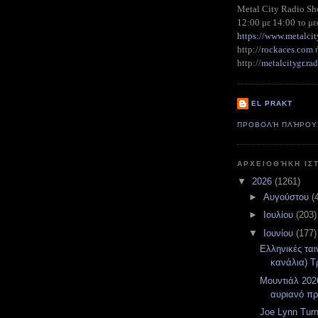
Metal City Radio S
12:00 με 14:00 το με
https://www.metalcit
http://
rockaces.com
metalcitygr.r
http://
EL PRAKT
ΠΡΟΒΟΛΉ ΠΛΉΡΟΥ
ΑΡΧΕΙΟΘΉΚΗ ΙΣ
▼
2026
(1261)
►
Αυγούστου
(
►
Ιουλίου
(203)
▼
Ιουνίου
(177)
Ελληνικές ται
κανάλια) Τρ
Μουντιάλ 2026
αυριανό π
Joe Lynn Turn