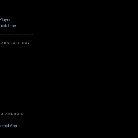
LADS (ALL DAY
IO ANDROID
ndroid App