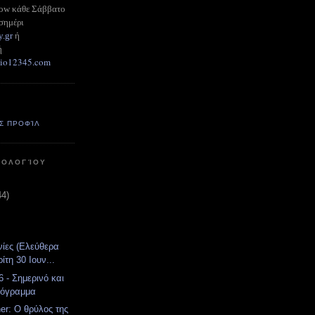
how κάθε Σάββατο
σημέρι
y.gr
ή
ή
adio12345.com
Σ ΠΡΟΦΊΛ
ΤΟΛΟΓΊΟΥ
44)
νίες (Ελεύθερα
ίτη 30 Ιουν...
 - Σημερινό και
ρόγραμμα
er: Ο θρύλος της