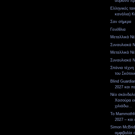
αυριανό π
Ελληνικές ται
κανάλια) Κυ
Σαν σήμερα
Γενέθλια
Μεταλλικά Νέα
Συναυλιακά Νέ
Μεταλλικά Νέα
Συναυλιακά Νέ
Σπάνια τέχνη 
του Σκότου
Blind Guardia
2027 και π
Νέο σκάνδαλ
Χασούρα ε
χιλιάδω...
Το Mammothfe
2027 – και 
Simon McBrid
αμφιβολία 