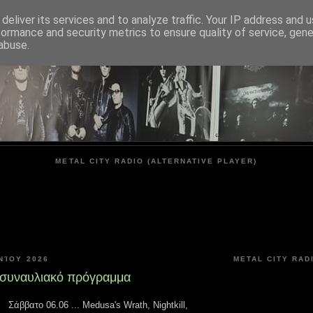
deliver its services and to analyze traffic. Your IP address and 
formance and security metrics to ensure quality of service, gen
METAL CITY
abuse.
METAL CITY RADIO (ALTERNATIVE PLAYER)
ΝΊΟΥ 2026
METAL CITY RAD
 συναυλιακό πρόγραμμα
Σάββατο 06.06 ... Medusa's Wrath, Nightkill,