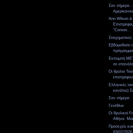
Σαν σήμερα..
Αμερικανικ
Ann Wilson & T
Επιστρέφου
"Consec...
Στοιχηματικές
Εβδομαδιαίο 
πρόγραμμ
Εκπομπή MET
σε επανάλ
Οι θρύλοι Te
επιστρέφο
Ελληνικές ται
κανάλια) Σά
Σαν σήμερα
Γενέθλια
Οι θρυλικοί F
Αθήνα: Μια
Προσεχείς κυ
03/07/2026