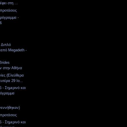
έφει στη ...
 προτάσεις
ρόγραμμα -
26
: Διπλό
 από Megadeth -
Brides
ν στην Αθήνα
νίες (Ελεύθερα
υτέρα 29 Ιο...
 - Σημερινό και
ρόγραμμα
γεννήθηκαν)
 προτάσεις
 - Σημερινό και