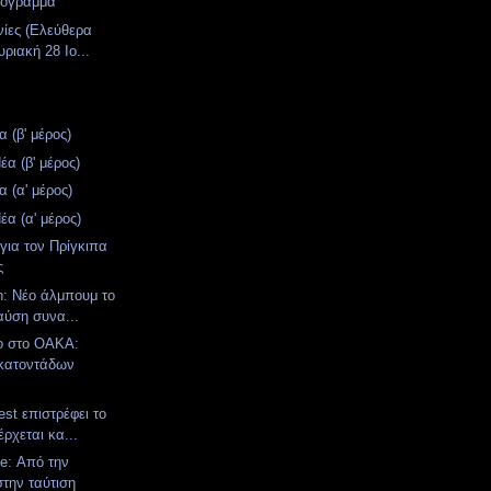
ρόγραμμα
νίες (Ελεύθερα
ριακή 28 Ιο...
 (β' μέρος)
α (β' μέρος)
 (α' μέρος)
α (α' μέρος)
για τον Πρίγκιπα
ς
n: Νέο άλμπουμ το
αύση συνα...
ο στο ΟΑΚΑ:
κατοντάδων
st επιστρέφει το
έρχεται κα...
e: Από την
στην ταύτιση