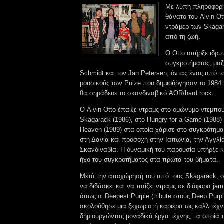
Με λύπη πληροφορη
θάνατο του Alvin Ot
ντράμερ των Skagar
από τη ζωή.
Ο Otto υπήρξε ιδρυτ
συγκροτήματος, μαζί
Schmidt και τον Jan Petersen, όντας ένας από τ
μουσικούς των Pulze που δημιούργησαν το 1984
θα σημάδευε το σκανδιναβικό AOR/hard rock.
Ο Alvin Otto έπαιξε ντραμς στο ομώνυμο ντεμπο
Skagarack (1986), στο Hungry for a Game (1988) 
Heaven (1989) στα οποία χάρισε στο συγκρότημ
στη Δανία και προσοχή στην Ιαπωνία, την Αγγλί
Σκανδιναβία. Η δυναμική του παρουσία υπήρξε κ
ήχο του συγκροτήματος στα πρώτα του βήματα.
Μετά την αποχώρησή του από τους Skagarack, ο 
να διδάσκει και να παίζει ντραμς σε διάφορα ja
όπως οι Deepest Purple (tribute στους Deep Purp
ακολούθησε μια ξεχωριστή καριέρα ως καλλιτέχν
δημιουργώντας μοναδικά έργα τέχνης, τα οποία