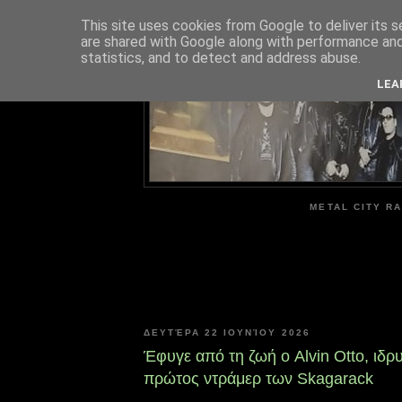
This site uses cookies from Google to deliver its s
are shared with Google along with performance and 
ME
statistics, and to detect and address abuse.
LEA
METAL CITY RA
ΔΕΥΤΈΡΑ 22 ΙΟΥΝΊΟΥ 2026
Έφυγε από τη ζωή ο Alvin Otto, ιδρυ
πρώτος ντράμερ των Skagarack