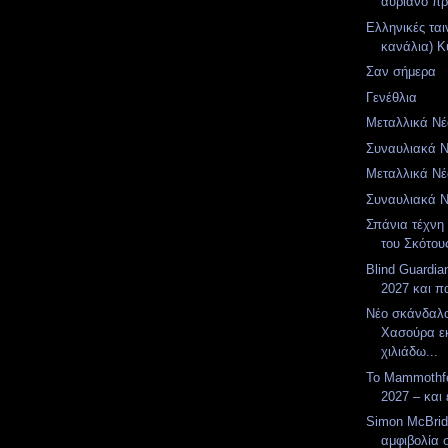
αυριανό π
Ελληνικές ται
κανάλια) Κυ
Σαν σήμερα
Γενέθλια
Μεταλλικά Νέα
Συναυλιακά Νέ
Μεταλλικά Νέα
Συναυλιακά Νέ
Σπάνια τέχνη 
του Σκότου
Blind Guardia
2027 και π
Νέο σκάνδαλ
Χασούρα ε
χιλιάδω...
Το Mammothfe
2027 – και 
Simon McBrid
αμφιβολία 