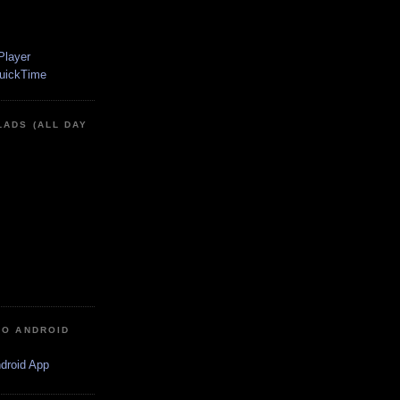
LADS (ALL DAY
IO ANDROID
ndroid App