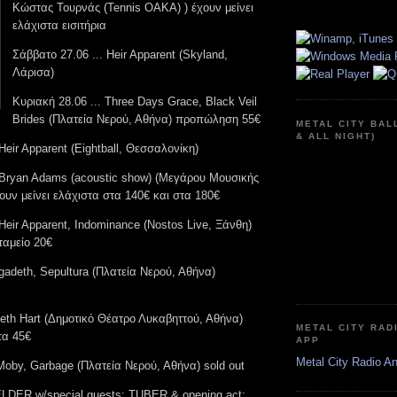
Κώστας Τουρνάς (Tennis OAKA) ) έχουν μείνει
ελάχιστα εισιτήρια
Σάββατο 27.06 ... Heir Apparent (Skyland,
Λάρισα)
Κυριακή 28.06 ... Three Days Grace, Black Veil
Brides (Πλατεία Νερού, Αθήνα) προπώληση 55€
METAL CITY BAL
& ALL NIGHT)
 Heir Apparent (Eightball, Θεσσαλονίκη)
. Bryan Adams (acoustic show) (Μεγάρου Μουσικής
υν μείνει ελάχιστα στα 140€ και στα 180€
 Heir Apparent, Indominance (Nostos Live, Ξάνθη)
αμείο 20€
egadeth, Sepultura (Πλατεία Νερού, Αθήνα)
Beth Hart (Δημοτικό Θέατρο Λυκαβηττού, Αθήνα)
METAL CITY RAD
α 45€
APP
Metal City Radio A
 Moby, Garbage (Πλατεία Νερού, Αθήνα) sold out
 ELDER w/special guests: TUBER & opening act: