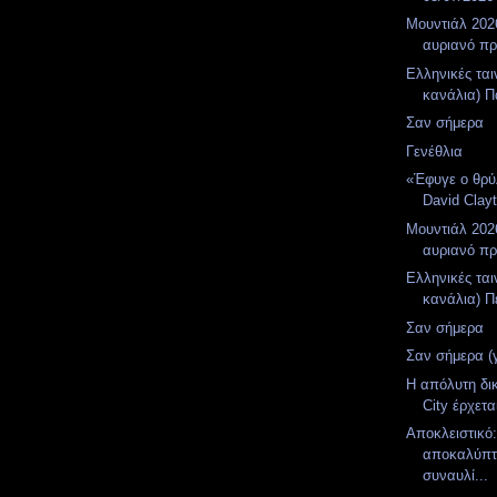
Μουντιάλ 2026
αυριανό π
Ελληνικές ται
κανάλια) Π
Σαν σήμερα
Γενέθλια
«Έφυγε ο θρύ
David Clay
Μουντιάλ 2026
αυριανό π
Ελληνικές ται
κανάλια) Πέ
Σαν σήμερα
Σαν σήμερα (
Η απόλυτη δι
City έρχετα
Αποκλειστικό
αποκαλύπτε
συναυλί...