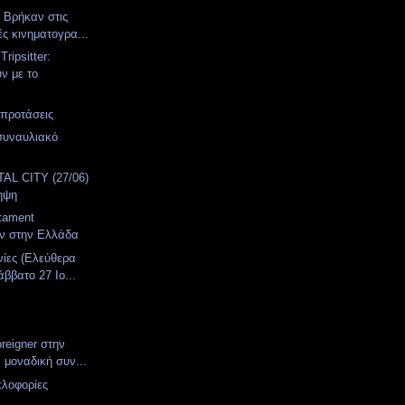
. Βρήκαν στις
ές κινηματογρα...
ripsitter:
ν με το
 προτάσεις
συναυλιακό
α
AL CITY (27/06)
ηψη
stament
υν στην Ελλάδα
νίες (Ελεύθερα
ββατο 27 Ιο...
oreigner στην
 μοναδική συν...
κλοφορίες