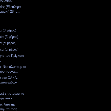
ρόγραμμα
νίες (Ελεύθερα
ριακή 28 Ιο...
 (β' μέρος)
α (β' μέρος)
 (α' μέρος)
α (α' μέρος)
για τον Πρίγκιπα
ς
n: Νέο άλμπουμ το
αύση συνα...
ο στο ΟΑΚΑ:
κατοντάδων
st επιστρέφει το
έρχεται κα...
e: Από την
στην ταύτιση