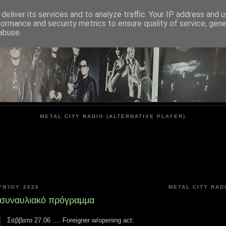
deliver its services and to analyze traffic. Your IP address and 
formance and security metrics to ensure quality of service, gen
METAL CITY
abuse.
METAL CITY RADIO (ALTERNATIVE PLAYER)
ΥΝΊΟΥ 2026
METAL CITY RAD
 συναυλιακό πρόγραμμα
Σάββατο 27.06 .... Foreigner w/opening act: