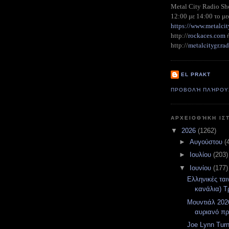
Metal City Radio S
12:00 με 14:00 το με
https://www.metalcit
http://
rockaces.com
metalcitygr.r
http://
EL PRAKT
ΠΡΟΒΟΛΉ ΠΛΉΡΟΥ
ΑΡΧΕΙΟΘΉΚΗ ΙΣ
▼
2026
(1262)
►
Αυγούστου
(
►
Ιουλίου
(203)
▼
Ιουνίου
(177)
Ελληνικές ται
κανάλια) Τρ
Μουντιάλ 2026
αυριανό π
Joe Lynn Turn