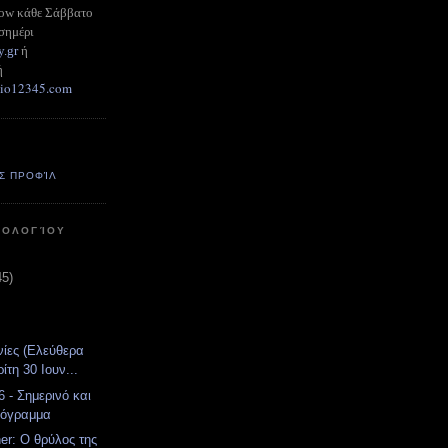
how κάθε Σάββατο
σημέρι
y.gr
ή
ή
adio12345.com
Σ ΠΡΟΦΊΛ
ΤΟΛΟΓΊΟΥ
45)
νίες (Ελεύθερα
ίτη 30 Ιουν...
 - Σημερινό και
ρόγραμμα
er: Ο θρύλος της