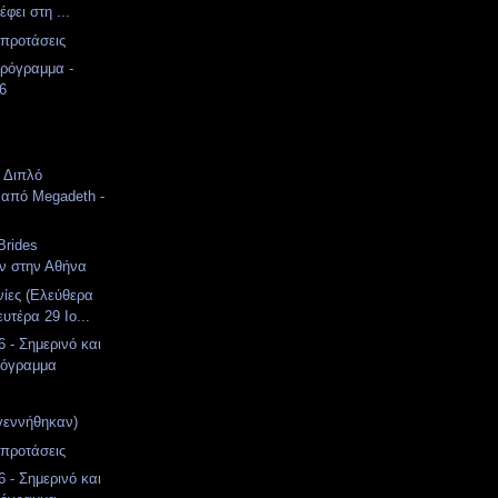
έφει στη ...
 προτάσεις
ρόγραμμα -
26
: Διπλό
 από Megadeth -
Brides
ν στην Αθήνα
νίες (Ελεύθερα
υτέρα 29 Ιο...
 - Σημερινό και
ρόγραμμα
γεννήθηκαν)
 προτάσεις
 - Σημερινό και