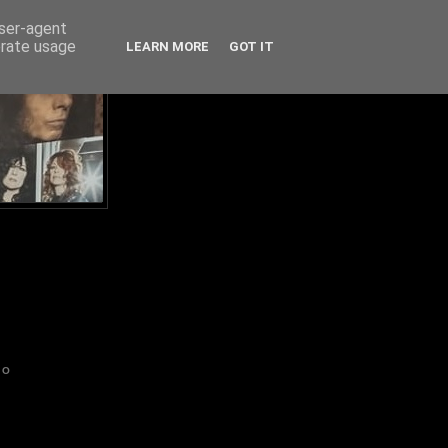
user-agent
erate usage
LEARN MORE
GOT IT
IO