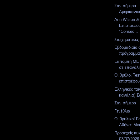
Σαν σήμερα..
Αμερικανικ
Ann Wilson & T
Επιστρέφου
"Consec...
Στοιχηματικές
Εβδομαδιαίο 
πρόγραμμ
Εκπομπή MET
σε επανάλ
Οι θρύλοι Te
επιστρέφο
Ελληνικές ται
κανάλια) Σά
Σαν σήμερα
Γενέθλια
Οι θρυλικοί F
Αθήνα: Μια
Προσεχείς κυ
03/07/2026