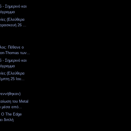
 - Σημερινό και
ρόγραμμα
νίες (Ελεύθερα
αρασκευή 26 ...
λος: Πέθανε ο
ton-Thomas των...
 - Σημερινό και
ρόγραμμα
νίες (Ελεύθερα
μπτη 25 Ιου...
γεννήθηκαν)
καίωση του Metal
ι μέσα από...
: Ο The Edge
ι διπλή