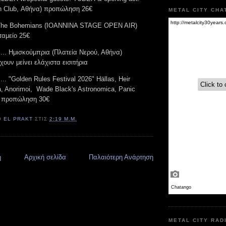
rch Club, Αθήνα) προπώληση 26€
METAL CITY CHA
. The Bohemians (IOANNINA STAGE OPEN AIR)
αμείο 25€
... Ημισκούμπρια (Πλατεία Νερού, Αθήνα)
υν μείνει ελάχιστα εισιτήρια
.. "Golden Rules Festival 2026" Hällas, Heir
ia, Anorimoi, Wade Black's Astronomica, Panic
t προπώληση 30€
Ό
EL PRAKT
ΣΤΙΣ
2:19 Μ.Μ.
η
Αρχική σελίδα
Παλαιότερη Ανάρτηση
METAL CITY RAD