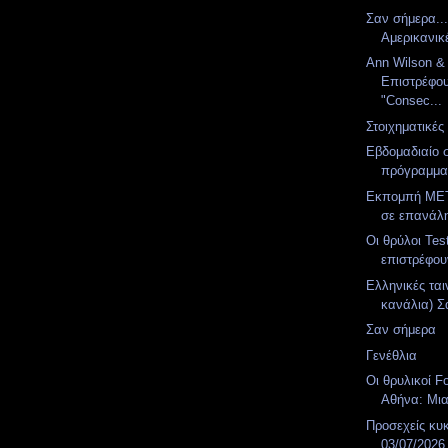
Σαν σήμερα..
Αμερικανικ
Ann Wilson & T
Επιστρέφου
"Consec...
Στοιχηματικές
Εβδομαδιαίο 
πρόγραμμ
Εκπομπή MET
σε επανάλ
Οι θρύλοι Te
επιστρέφο
Ελληνικές ται
κανάλια) Σά
Σαν σήμερα
Γενέθλια
Οι θρυλικοί F
Αθήνα: Μια
Προσεχείς κυ
03/07/2026