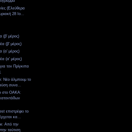
ρόγραμμα
νίες (Ελεύθερα
ριακή 28 Ιο...
 (β' μέρος)
α (β' μέρος)
 (α' μέρος)
α (α' μέρος)
για τον Πρίγκιπα
ς
n: Νέο άλμπουμ το
αύση συνα...
ο στο ΟΑΚΑ:
κατοντάδων
st επιστρέφει το
έρχεται κα...
e: Από την
στην ταύτιση