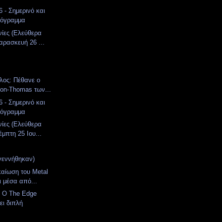
 - Σημερινό και
ρόγραμμα
νίες (Ελεύθερα
αρασκευή 26 ...
λος: Πέθανε ο
ton-Thomas των...
 - Σημερινό και
ρόγραμμα
νίες (Ελεύθερα
μπτη 25 Ιου...
γεννήθηκαν)
καίωση του Metal
ι μέσα από...
: Ο The Edge
ι διπλή