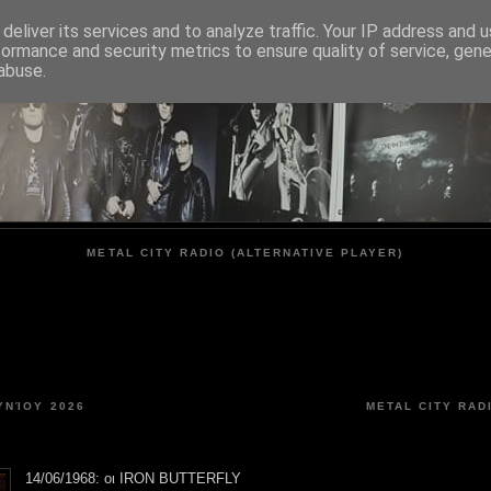
deliver its services and to analyze traffic. Your IP address and 
formance and security metrics to ensure quality of service, gen
METAL CITY
abuse.
METAL CITY RADIO (ALTERNATIVE PLAYER)
ΥΝΊΟΥ 2026
METAL CITY RAD
14/06/1968: οι IRON BUTTERFLY