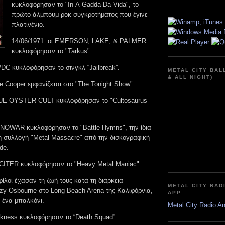
κυκλοφόρησαν το "In-A-Gadda-Da-Vida", το
πρώτο άλμπουμ ροκ συγκροτήματος που έγινε
πλατινένιο.
14/06/1971: οι EMERSON, LAKE, & PALMER
κυκλοφόρησαν το "Tarkus".
/DC κυκλοφόρησαν το σινγκλ “Jailbreak”.
METAL CITY BAL
& ALL NIGHT)
ce Cooper εμφανίζεται στο "The Tonight Show".
BLUE OYSTER CULT κυκλοφόρησαν το "Cultosaurus
ANOWAR κυκλοφόρησαν το "Battle Hymns", την ίδια
η συλλογή "Metal Massacre" από την δισκογραφική
de.
XCITER κυκλοφόρησαν το "Heavy Metal Maniac".
 φίλοι έχασαν τη ζωή τους κατά τη διάρκεια
METAL CITY RAD
zy Osbourne στο Long Beach Arena της Καλιφόρνια,
APP
 ένα μπαλκόνι.
Metal City Radio A
arkness κυκλοφόρησαν το “Death Squad”.