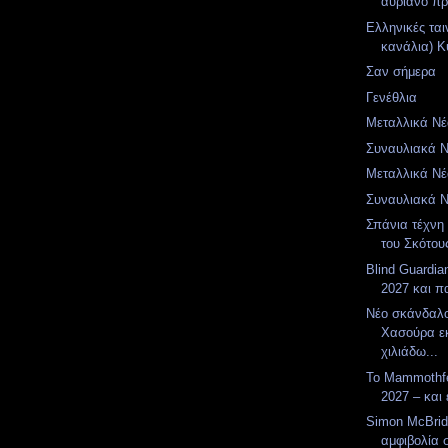
αυριανό π
Ελληνικές ται
κανάλια) Κυ
Σαν σήμερα
Γενέθλια
Μεταλλικά Νέα
Συναυλιακά Νέ
Μεταλλικά Νέα
Συναυλιακά Νέ
Σπάνια τέχνη 
του Σκότου
Blind Guardia
2027 και π
Νέο σκάνδαλ
Χασούρα ε
χιλιάδω...
Το Mammothfe
2027 – και 
Simon McBrid
αμφιβολία 