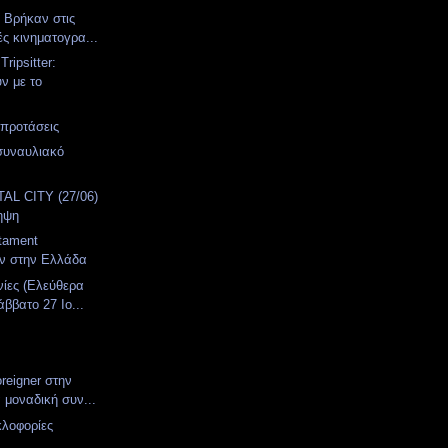
. Βρήκαν στις
ές κινηματογρα...
ripsitter:
ν με το
 προτάσεις
συναυλιακό
α
AL CITY (27/06)
ηψη
stament
υν στην Ελλάδα
νίες (Ελεύθερα
ββατο 27 Ιο...
oreigner στην
 μοναδική συν...
κλοφορίες