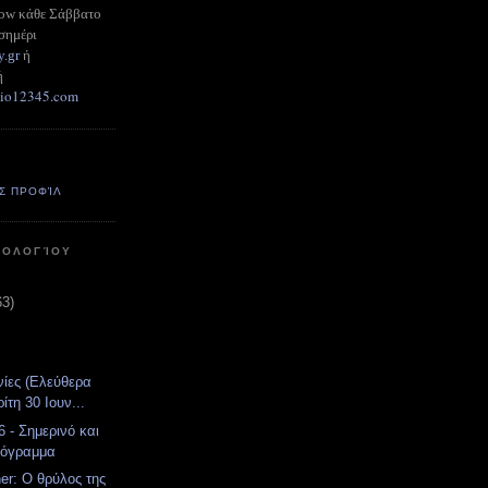
how κάθε Σάββατο
σημέρι
y.gr
ή
ή
adio12345.com
Σ ΠΡΟΦΊΛ
ΤΟΛΟΓΊΟΥ
63)
νίες (Ελεύθερα
ίτη 30 Ιουν...
 - Σημερινό και
ρόγραμμα
er: Ο θρύλος της