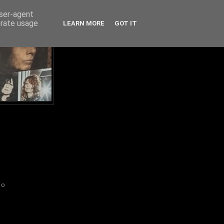
user-agent
erate usage
LEARN MORE
GOT IT
IO