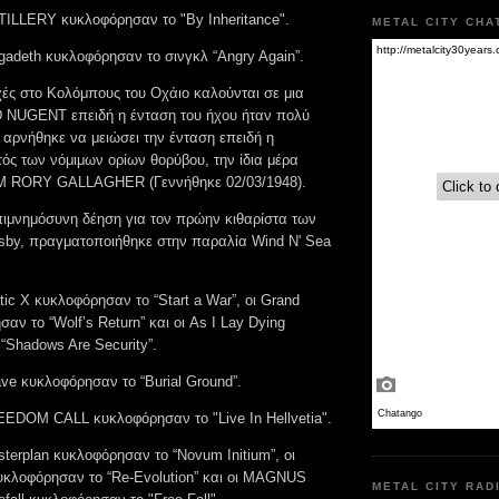
RTILLERY κυκλοφόρησαν το "By Inheritance".
METAL CITY CHA
gadeth κυκλοφόρησαν το σινγκλ “Angry Again”.
χές στο Κολόμπους του Οχάιο καλούνται σε μια
 NUGENT επειδή η ένταση του ήχου ήταν πολύ
 αρνήθηκε να μειώσει την ένταση επειδή η
ός των νόμιμων ορίων θορύβου, την ίδια μέρα
M RORY GALLAGHER (Γεννήθηκε 02/03/1948).
επιμνημόσυνη δέηση για τον πρώην κιθαρίστα των
sby, πραγματοποιήθηκε στην παραλία Wind N' Sea
atic X κυκλοφόρησαν το “Start a War”, οι Grand
ν το “Wolf’s Return” και οι As I Lay Dying
“Shadows Are Security”.
ave κυκλοφόρησαν το “Burial Ground”.
REEDOM CALL κυκλοφόρησαν το "Live In Hellvetia".
sterplan κυκλοφόρησαν το “Novum Initium”, οι
κλοφόρησαν το “Re-Evolution” και οι MAGNUS
METAL CITY RAD