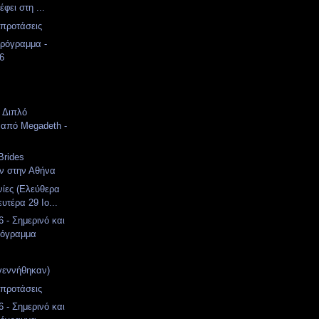
έφει στη ...
 προτάσεις
ρόγραμμα -
26
: Διπλό
 από Megadeth -
Brides
ν στην Αθήνα
νίες (Ελεύθερα
υτέρα 29 Ιο...
 - Σημερινό και
ρόγραμμα
γεννήθηκαν)
 προτάσεις
 - Σημερινό και