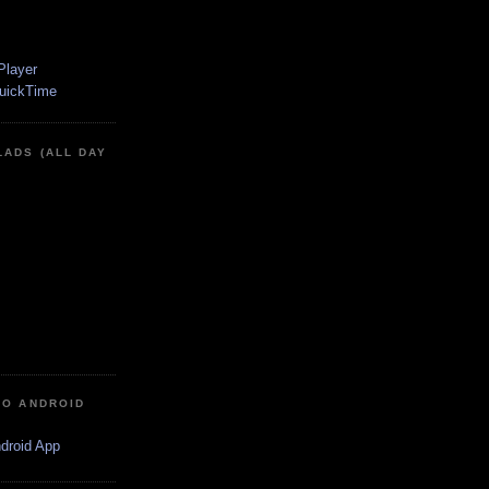
LADS (ALL DAY
IO ANDROID
ndroid App