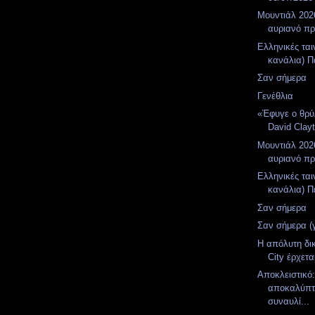
Μουντιάλ 2026
αυριανό π
Ελληνικές ται
κανάλια) Π
Σαν σήμερα
Γενέθλια
«Έφυγε ο θρύ
David Clay
Μουντιάλ 2026
αυριανό π
Ελληνικές ται
κανάλια) Πέ
Σαν σήμερα
Σαν σήμερα (
Η απόλυτη δι
City έρχετα
Αποκλειστικό
αποκαλύπτε
συναυλί...