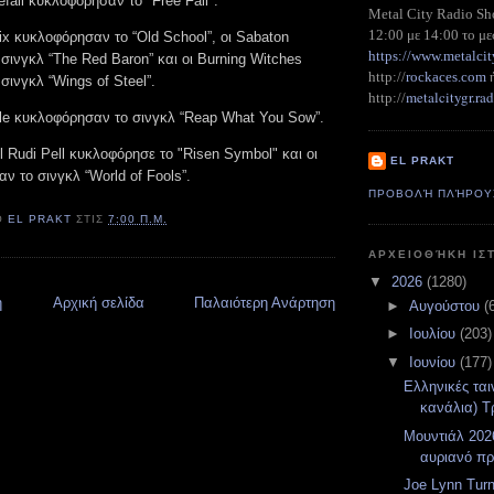
all κυκλοφόρησαν το "Free Fall".
Metal City Radio S
12:00 με 14:00 το με
lix κυκλοφόρησαν το “Old School”, οι Sabaton
https://www.metalcit
ινγκλ “The Red Baron” και οι Burning Witches
http://
rockaces.com
ινγκλ “Wings of Steel”.
metalcitygr.r
http://
vile κυκλοφόρησαν το σινγκλ “Reap What You Sow”.
l Rudi Pell κυκλοφόρησε το "Risen Symbol" και οι
EL PRAKT
ν το σινγκλ “World of Fools”.
ΠΡΟΒΟΛΉ ΠΛΉΡΟΥ
Ό
EL PRAKT
ΣΤΙΣ
7:00 Π.Μ.
ΑΡΧΕΙΟΘΉΚΗ ΙΣ
▼
2026
(1280)
η
Αρχική σελίδα
Παλαιότερη Ανάρτηση
►
Αυγούστου
(
►
Ιουλίου
(203)
▼
Ιουνίου
(177)
Ελληνικές ται
κανάλια) Τρ
Μουντιάλ 2026
αυριανό π
Joe Lynn Turn