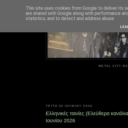
This site uses cookies from Google to deliver its s
are shared with Google along with performance and 
ME
statistics, and to detect and address abuse.
LEA
METAL CITY RA
ΤΡΊΤΗ 30 ΙΟΥΝΊΟΥ 2026
Ελληνικές ταινίες (Ελεύθερα κανάλια
Ιουνίου 2026