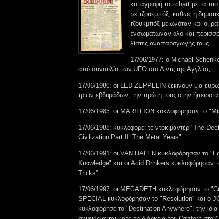
καταγραφή του chart με τα πι
σε τζουκμπόξ, καθώς η δημοτι
τζουκμπόξ μειωνόταν και οι ρα
ενσωμάτωναν όλο και περισσότ
λίστες αναπαραγωγής τους.
17/06/1977: ο Michael Schenke
από συναυλία των UFO στο Λιντς της Αγγλίας
17/06/1980: οι LED ZEPPELIN ξεκινούν μια ευρω
τριών εβδομάδων, την πρώτη τους στην ήπειρο α
17/06/1985: οι MARILLION κυκλοφόρησαν το "Mis
17/06/1988: κυκλοφορεί το ντοκιμαντέρ "The Dec
Civilization Part II: The Metal Years".
17/06/1991: οι VAN HALEN κυκλοφόρησαν το "For
Knowledge" και οι Acid Drinkers κυκλοφόρησαν το
Tricks”.
17/06/1997: οι MEGADETH κυκλοφόρησαν το "Cryp
SPECIAL κυκλοφόρησαν το "Resolution" και ο 
κυκλοφόρησε το "Destination Anywhere", την ίδι
σημειώνονται κατά τη διάρκεια του Ozzfest στο 