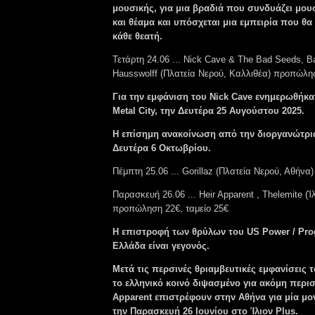
μουσικής, για μια βραδιά που συνδυάζει μουσ
και θέαμα και υπόσχεται μια εμπειρία που θα 
κάθε θεατή.
Τετάρτη 24.06 ... Nick Cave & The Bad Seeds, B
Hausswolff (Πλατεία Νερού, Καλλιθέα) προπώλη
Για την εμφάνιση του Nick Cave ενημερωθήκ
Metal City, την Δευτέρα 25 Αυγούστου 2025.
Η επίσημη ανακοίνωση από την διοργανώτρια 
Δευτέρα 6 Οκτωβρίου.
Πέμπτη 25.06 ... Gorillaz (Πλατεία Νερού, Αθήνα)
Παρασκευή 26.06 ... Heir Apparent , Thelemite (Ί
προπώληση 22€, ταμείο 25€
Η επιστροφή των θρύλων του US Power / Prog
Ελλάδα είναι γεγονός.
Μετά τις περσινές θριαμβευτικές εμφανίσεις
το ελληνικό κοινό διψασμένο για ακόμη περισ
Apparent επιστρέφουν στην Αθήνα για μία μο
την Παρασκευή 26 Ιουνίου στο Ίλιον Plus.