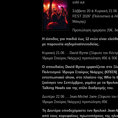
sold out
Σάββατο 20 & Κυριακή 21.06
FEST 2026" (Πολιτιστικό & Α
Μάκρης)
Προπώληση ημερήσιο 20€, δι
Η είσοδος για παιδιά έως 12 ετών είναι ελεύ
με παρουσία κηδεμόνα/συνοδείας.
Κυριακή 21.06 ... David Byrne (Ξέφωτο του Κέντ
Ίδρυμα Σταύρος Νιάρχος) προπώληση 45€ & 50€
Ο σπουδαίος David Byrne εμφανίζεται στο Ξ
Πολιτισμού Ίδρυμα Σταύρος Νιάρχος (ΚΠΙΣΝ) 
εντυπωσιακό show, στο πλαίσιο της Who Is t
ξεκίνησε τον Σεπτέμβριο, γεμάτο με τα θρυλι
Talking Heads και της σόλο διαδρομής του.
Δευτέρα 22.06 ... Jean-Michel Jarre (Ξέφωτο του
Ίδρυμα Σταύρος Νιάρχος) προπώληση 45€
Τη Δευτέρα υποδεχόμαστε τον θρυλικό Jean-Mi
από τους κορυφαίους πρωτοπόρους της ηλε