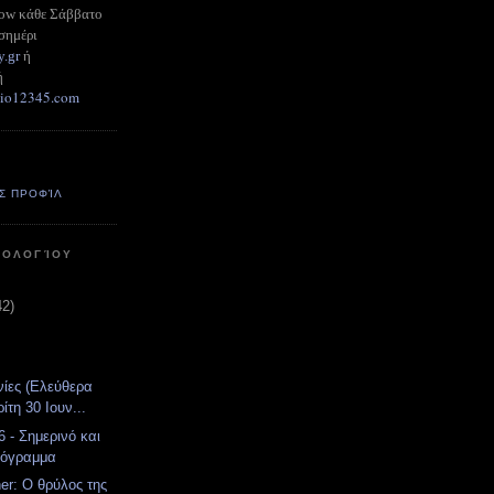
how κάθε Σάββατο
σημέρι
y.gr
ή
ή
adio12345.com
Σ ΠΡΟΦΊΛ
ΤΟΛΟΓΊΟΥ
42)
νίες (Ελεύθερα
ίτη 30 Ιουν...
 - Σημερινό και
ρόγραμμα
er: Ο θρύλος της