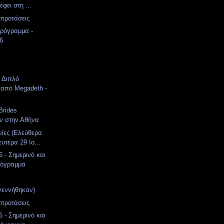
έφει στη ...
 προτάσεις
ρόγραμμα -
26
: Διπλό
 από Megadeth -
Brides
ν στην Αθήνα
νίες (Ελεύθερα
υτέρα 29 Ιο...
 - Σημερινό και
ρόγραμμα
γεννήθηκαν)
 προτάσεις
 - Σημερινό και