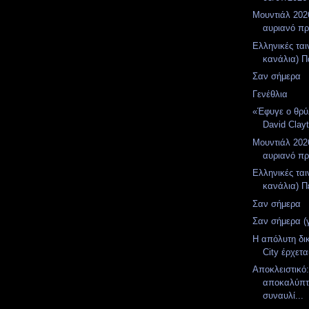
Μουντιάλ 2026
αυριανό π
Ελληνικές ται
κανάλια) Π
Σαν σήμερα
Γενέθλια
«Έφυγε ο θρύ
David Clay
Μουντιάλ 2026
αυριανό π
Ελληνικές ται
κανάλια) Πέ
Σαν σήμερα
Σαν σήμερα (
Η απόλυτη δι
City έρχετα
Αποκλειστικό
αποκαλύπτε
συναυλί...