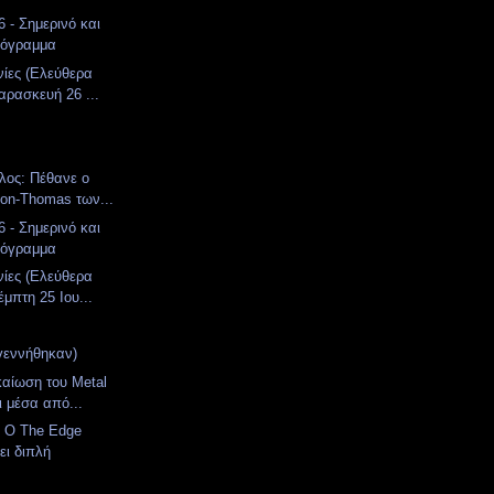
 - Σημερινό και
ρόγραμμα
νίες (Ελεύθερα
αρασκευή 26 ...
λος: Πέθανε ο
ton-Thomas των...
 - Σημερινό και
ρόγραμμα
νίες (Ελεύθερα
μπτη 25 Ιου...
γεννήθηκαν)
καίωση του Metal
ι μέσα από...
: Ο The Edge
ι διπλή