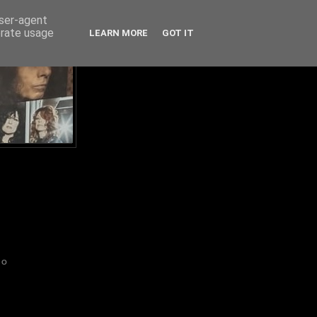
user-agent
erate usage
LEARN MORE
GOT IT
IO