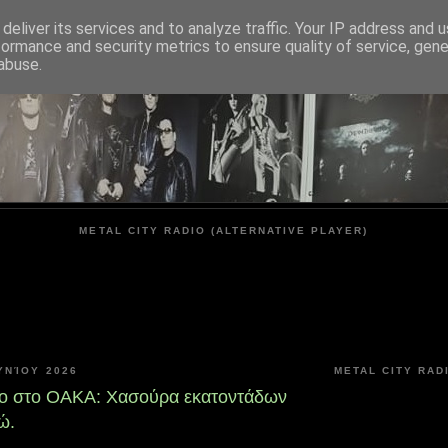
deliver its services and to analyze traffic. Your IP address and 
formance and security metrics to ensure quality of service, gen
METAL CITY
abuse.
METAL CITY RADIO (ALTERNATIVE PLAYER)
ΥΝΊΟΥ 2026
METAL CITY RAD
ο στο ΟΑΚΑ: Χασούρα εκατοντάδων
ώ.