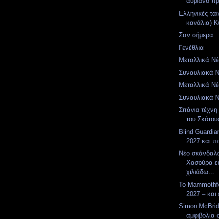
αυριανό π
Ελληνικές ται
κανάλια) Κυ
Σαν σήμερα
Γενέθλια
Μεταλλικά Νέα
Συναυλιακά Νέ
Μεταλλικά Νέα
Συναυλιακά Νέ
Σπάνια τέχνη 
του Σκότου
Blind Guardia
2027 και π
Νέο σκάνδαλ
Χασούρα ε
χιλιάδω...
Το Mammothfe
2027 – και 
Simon McBrid
αμφιβολία 