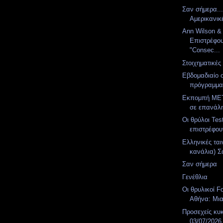
Σαν σήμερα..
Αμερικανικ
Ann Wilson & T
Επιστρέφου
"Consec...
Στοιχηματικές
Εβδομαδιαίο 
πρόγραμμ
Εκπομπή MET
σε επανάλ
Οι θρύλοι Te
επιστρέφο
Ελληνικές ται
κανάλια) Σά
Σαν σήμερα
Γενέθλια
Οι θρυλικοί F
Αθήνα: Μια
Προσεχείς κυ
03/07/2026