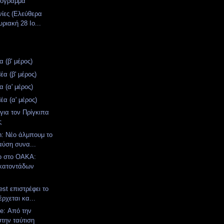
ρόγραμμα
νίες (Ελεύθερα
ριακή 28 Ιο...
 (β' μέρος)
α (β' μέρος)
 (α' μέρος)
α (α' μέρος)
για τον Πρίγκιπα
ς
n: Νέο άλμπουμ το
αύση συνα...
ο στο ΟΑΚΑ:
κατοντάδων
st επιστρέφει το
έρχεται κα...
e: Από την
στην ταύτιση