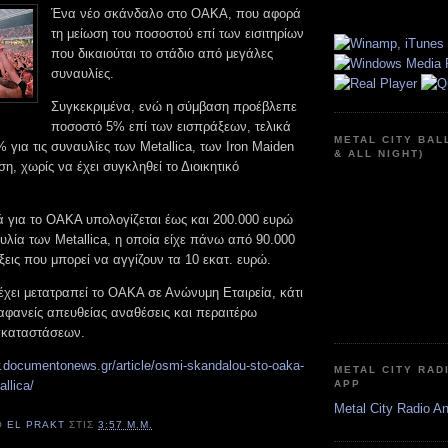
Ένα νέο σκάνδαλο στο ΟΑΚΑ, που αφορά
τη μείωση του ποσοστού επί των εισιτηρίων
που δικαιούται το στάδιο από μεγάλες
συναυλίες.
Συγκεκριμένα, ενώ η σύμβαση προέβλεπε
ποσοστό 5% επί των εισπράξεων, τελικά
METAL CITY BAL
για τις συναυλίες των Metallica, των Iron Maiden
& ALL NIGHT)
ση, χωρίς να έχει συγκληθεί το Διοικητικό
ά για το ΟΑΚΑ υπολογίζεται έως και 200.000 ευρώ
υλία των Metallica, η οποία είχε πάνω από 90.000
ξεις που μπορεί να αγγίζουν τα 10 εκατ. ευρώ.
 έχει μετατραπεί το ΟΑΚΑ σε Ανώνυμη Εταιρεία, κάτι
ιαφανείς απευθείας αναθέσεις και περαιτέρω
γκαταστάσεων.
.documentonews.gr/article/osmi-skandalou-sto-oaka-
METAL CITY RAD
llica/
APP
Metal City Radio A
Ό
EL PRAKT
ΣΤΙΣ
3:57 Μ.Μ.