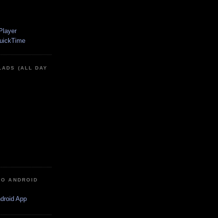
LADS (ALL DAY
IO ANDROID
ndroid App