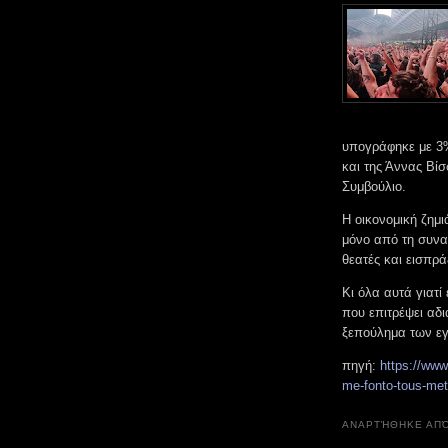
υπογράφηκε με 3% 
και της Άννας Βίσ
Συμβούλιο.
Η οικονομική ζημι
μόνο από τη συνα
θεατές και εισπρά
Κι όλα αυτά γιατί
που επιτρέψει αδ
ξεπούλημα των ε
πηγή:
https://www
me-fonto-tous-meta
ΑΝΑΡΤΉΘΗΚΕ ΑΠ