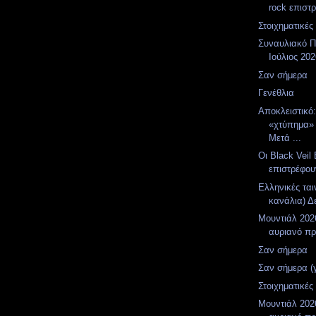
rock επιστρ
Στοιχηματικές
Συναυλιακό Π
Ιούλιος 20
Σαν σήμερα
Γενέθλια
Αποκλειστικό
«χτύπημα»
Μετά ...
Οι Black Veil 
επιστρέφου
Ελληνικές ται
κανάλια) Δε
Μουντιάλ 2026
αυριανό π
Σαν σήμερα
Σαν σήμερα (
Στοιχηματικές
Μουντιάλ 2026