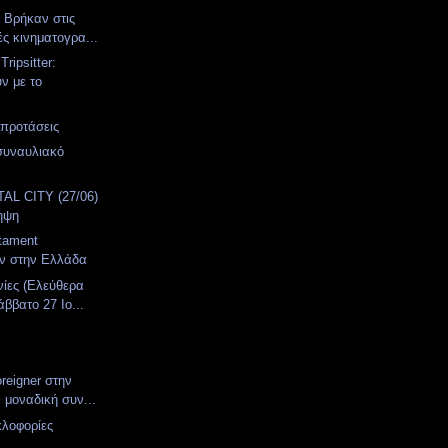
. Βρήκαν στις
ές κινηματογρα...
ripsitter:
ν με το
 προτάσεις
συναυλιακό
α
AL CITY (27/06)
ηψη
stament
υν στην Ελλάδα
νίες (Ελεύθερα
ββατο 27 Ιο...
oreigner στην
 μοναδική συν...
κλοφορίες