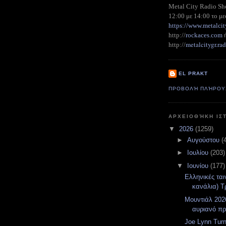
Metal City Radio S
12:00 με 14:00 το με
https://www.metalcit
http://
rockaces.com
metalcitygr.r
http://
EL PRAKT
ΠΡΟΒΟΛΉ ΠΛΉΡΟΥ
ΑΡΧΕΙΟΘΉΚΗ ΙΣ
▼
2026
(1259)
►
Αυγούστου
(
►
Ιουλίου
(203)
▼
Ιουνίου
(177)
Ελληνικές ται
κανάλια) Τρ
Μουντιάλ 2026
αυριανό π
Joe Lynn Turn