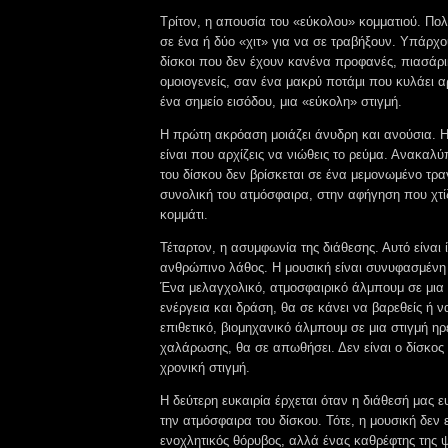
Τρίτον, η απουσία του «εύκολου» κομματιού. Πολλ
σε ένα ή δύο «χιτ» για να σε τραβήξουν. Υπάρχου
δίσκοι που δεν έχουν κανένα προφανές, πιασάρικ
ομοιογενείς, σαν ένα μακρύ ποτάμι που κυλάει α
ένα σημείο εισόδου, μια «εύκολη» στιγμή.
Η πρώτη ακρόαση μοιάζει άνυδρη και ανούσια. Η
είναι που αρχίζεις να νιώθεις το ρεύμα. Ανακαλύπ
του δίσκου δεν βρίσκεται σε ένα μεμονωμένο τρα
συνολική του ατμόσφαιρα, στην αφήγηση που χτίζ
κομμάτι.
Τέταρτον, η ασυμφωνία της διάθεσης. Αυτό είναι ί
ανθρώπινο λάθος. Η μουσική είναι συνυφασμένη
Ένα μελαγχολικό, ατμοσφαιρικό άλμπουμ σε μια
ενέργεια και δράση, θα σε κάνει να βαρεθείς ή ν
επιθετικό, βιομηχανικό άλμπουμ σε μια στιγμή ηρ
χαλάρωσης, θα σε απωθήσει. Δεν είναι ο δίσκος π
χρονική στιγμή.
Η δεύτερη ευκαιρία έρχεται όταν η διάθεσή μας ε
την ατμόσφαιρα του δίσκου. Τότε, η μουσική δεν ε
ενοχλητικός θόρυβος, αλλά ένας καθρέφτης της 