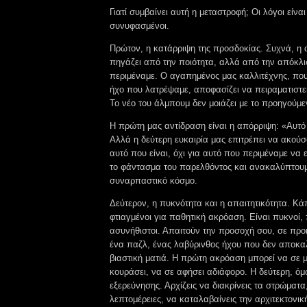
Γιατί συμβαίνει αυτή η μεταστροφή; Οι λόγοι είναι
συνυφασμένοι.
Πρώτον, η κατάρριψη της προσδοκίας. Συχνά, η
πηγάζει από την ποιότητα, αλλά από την απόκλ
περιμέναμε. Ο αγαπημένος μας καλλιτέχνης, που
ήχο που λατρέψαμε, αποφασίζει να πειραματιστεί
Το νέο του άλμπουμ δεν μοιάζει με το προηγούμ
Η πρώτη μας αντίδραση είναι η απόρριψη: «Αυτό δ
Αλλά η δεύτερη ευκαιρία μας επιτρέπει να ακούσ
αυτό που είναι, όχι για αυτό που περιμέναμε να 
το φάντασμα του παρελθόντος και ανακαλύπτουμ
συναρπαστικό κόσμο.
Δεύτερον, η πυκνότητα και η απαιτητικότητα. Κάπο
φτιαγμένοι για παθητική ακρόαση. Είναι πυκνοί,
ασυνήθιστοι. Απαιτούν την προσοχή σου, σε προ
ένα παζλ, ένας λαβύρινθος ήχου που δεν αποκαλ
βιαστική ματιά. Η πρώτη ακρόαση μπορεί να σε 
κουράσει, να σε αφήσει αδιάφορο. Η δεύτερη, όμω
εξερεύνησης. Αρχίζεις να διακρίνεις τα στρώματα
λεπτομέρειες, να καταλαβαίνεις την αρχιτεκτονικ