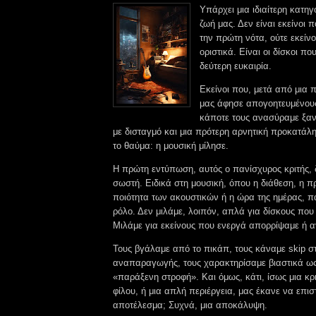
Υπάρχει μια ιδιαίτερη κατηγ
ζωή μας. Δεν είναι εκείνοι
την πρώτη νότα, ούτε εκείν
οριστικά. Είναι οι δίσκοι π
δεύτερη ευκαιρία.
Εκείνοι που, μετά από μια
μας άφησε απογοητευμένους
κάποτε τους ανασύραμε ξα
με δισταγμό και μια πρότερη αρνητική προκατάλη
το θαύμα: η μουσική μίλησε.
Η πρώτη εντύπωση, αυτός ο πανίσχυρος κριτής, 
σωστή. Ειδικά στη μουσική, όπου η διάθεση, η π
ποιότητα των ακουστικών ή η ώρα της ημέρας, πα
ρόλο. Δεν μιλάμε, λοιπόν, απλά για δίσκους που
Μιλάμε για εκείνους που ενεργά απορρίψαμε ή 
Τους βγάλαμε από το πικάπ, τους κάναμε skip σ
αναπαραγωγής, τους χαρακτηρίσαμε βιαστικά ως
«παράξενη στροφή». Και όμως, κάτι, ίσως μια κρι
φίλου, ή μια απλή περιέργεια, μας έκανε να επι
αποτέλεσμα; Συχνά, μια αποκάλυψη.