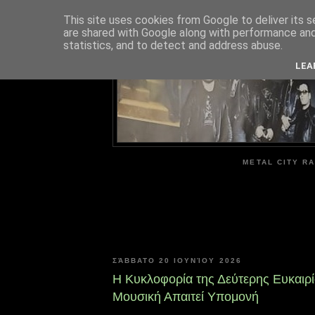
This site uses cookies from Google to deliver its s
are shared with Google along with performance and 
ME
statistics, and to detect and address abuse.
LEA
METAL CITY RA
ΣΆΒΒΑΤΟ 20 ΙΟΥΝΊΟΥ 2026
Η Κυκλοφορία της Δεύτερης Ευκαιρί
Μουσική Απαιτεί Υπομονή