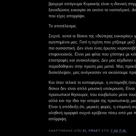
βροχερό απόγευμα Κυριακής είναι η ιδανική στιγ
ξαναδώσεις ευκαιρία σε εκείνο το νοσταλγικό, 
που είχες απορρίψει.
Το αποτέλεσμα;
Συχνά, αυτοί οι δίσκοι της «δεύτερης ευκαιρίας» γ
αγαπημένοι μας. Γιατί η σχέση που χτίζουμε μαζί 
πιο ουσιαστική. Δεν είναι ένας έρωτας κεραυνοβ
επιφανειακός. Είναι μια φιλία που χτίστηκε με κ
επιστροφές και ανακαλύψεις. Δεν μας κέρδισαν 
παραδόθηκαν στην πρώτη μας ματιά. Μας προκ
δυσκόλεψαν, μας ανάγκασαν να ακούσουμε πρα
Και όταν τελικά το καταφέραμε, η ανταμοιβή ήταν
δίσκοι δεν είναι απλά μουσική υπόκρουση. Είναι
προσωπικοί θησαυροί, που κουβαλούν μέσα τους ό
αλλά και την ίδια την ιστορία της προσωπικής μα
Είναι η απόδειξη ότι, μερικές φορές, η επιμονή αντ
αληθινή ομορφιά συχνά κρύβεται πίσω από μια π
απόρριψη.
ΑΝΑΡΤΉΘΗΚΕ ΑΠΌ
EL PRAKT
ΣΤΙΣ
7:48 Π.Μ.