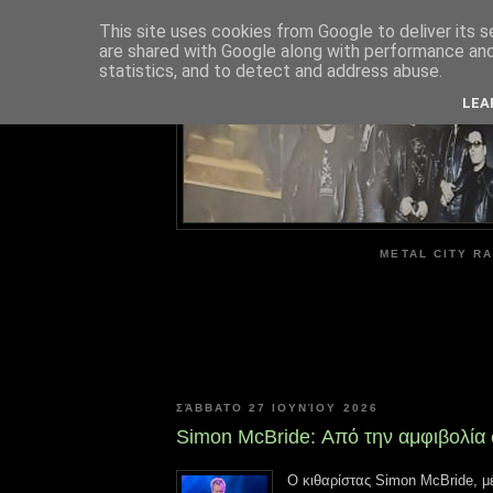
This site uses cookies from Google to deliver its s
are shared with Google along with performance and 
ME
statistics, and to detect and address abuse.
LEA
METAL CITY RA
ΣΆΒΒΑΤΟ 27 ΙΟΥΝΊΟΥ 2026
Simon McBride: Από την αμφιβολία 
Ο κιθαρίστας Simon McBride, μ