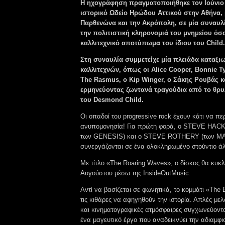
Η ηχογράφηση πραγματοποιήθηκε τον Ιούνιο 
ιστορικό Ωδείο Ηρώδου Αττικού στην Αθήνα, 
Παρθενώνα και την Ακρόπολη, σε μία συναυλ
την πολιτιστική κληρονομιά του μνημείου όσο
καλλιτεχνικό αποτύπωμα του ίδιου του Child.
Στη συναυλία συμμετείχε μία πλειάδα καταξι
καλλιτεχνών, όπως οι Alice Cooper, Bonnie Tyl
The Rasmus, ο Kip Winger, ο Σάκης Ρουβάς κα
ερμηνεύοντας ζωντανά τραγούδια από το θρυ
του Desmond Child.
Οι οπαδοί του progressive rock έχουν κάτι να πε
ανυπομονησία! Για πρώτη φορά, ο STEVE HAC
των GENESIS) και ο STEVE ROTHERY (των MA
συνεργάζονται σε ένα ολοκληρωμένο στούντιο ά
Με τίτλο «The Roaring Waves», ο δίσκος θα κυκλ
Αυγούστου μέσω της InsideOutMusic.
Αντί να βασίζεται σε φωνητικά, το κομμάτι «The
τις κιθάρες να αφηγηθούν την ιστορία. Απλές μελ
και κινηματογραφικές ατμόσφαιρες συγχωνεύοντ
ένα μαγευτικό έργο που αναδεικνύει την αδιαμφι