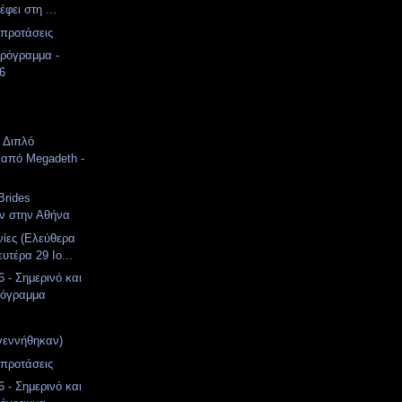
έφει στη ...
 προτάσεις
ρόγραμμα -
26
: Διπλό
 από Megadeth -
Brides
ν στην Αθήνα
νίες (Ελεύθερα
υτέρα 29 Ιο...
 - Σημερινό και
ρόγραμμα
γεννήθηκαν)
 προτάσεις
 - Σημερινό και