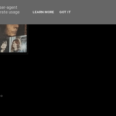
user-agent
erate usage
LEARN MORE
GOT IT
IO