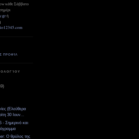
how κάθε Σάββατο
σημέρι
y.gr
ή
ή
adio12345.com
Σ ΠΡΟΦΊΛ
ΤΟΛΟΓΊΟΥ
49)
νίες (Ελεύθερα
ίτη 30 Ιουν...
 - Σημερινό και
ρόγραμμα
er: Ο θρύλος της