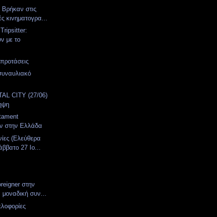
. Βρήκαν στις
ές κινηματογρα...
ripsitter:
ν με το
 προτάσεις
συναυλιακό
α
AL CITY (27/06)
ηψη
stament
υν στην Ελλάδα
νίες (Ελεύθερα
ββατο 27 Ιο...
oreigner στην
 μοναδική συν...
κλοφορίες