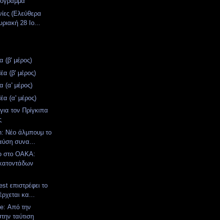
ρόγραμμα
νίες (Ελεύθερα
ριακή 28 Ιο...
 (β' μέρος)
α (β' μέρος)
 (α' μέρος)
α (α' μέρος)
για τον Πρίγκιπα
ς
n: Νέο άλμπουμ το
αύση συνα...
ο στο ΟΑΚΑ:
κατοντάδων
st επιστρέφει το
έρχεται κα...
e: Από την
στην ταύτιση