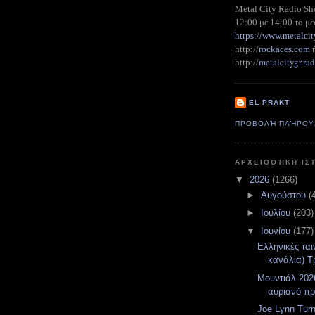
Metal City Radio S
12:00 με 14:00 το με
https://www.metalcit
http://
rockaces.com
metalcitygr.r
http://
EL PRAKT
ΠΡΟΒΟΛΉ ΠΛΉΡΟΥ
ΑΡΧΕΙΟΘΉΚΗ ΙΣ
▼
2026
(1266)
►
Αυγούστου
(
►
Ιουλίου
(203)
▼
Ιουνίου
(177)
Ελληνικές ται
κανάλια) Τρ
Μουντιάλ 2026
αυριανό π
Joe Lynn Turn