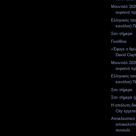
Μουντιάλ 2026
αυριανό π
Ελληνικές ται
κανάλια) Π
Σαν σήμερα
Γενέθλια
«Έφυγε ο θρύ
David Clay
Μουντιάλ 2026
αυριανό π
Ελληνικές ται
κανάλια) Πέ
Σαν σήμερα
Σαν σήμερα (
Η απόλυτη δι
City έρχετα
Αποκλειστικό
αποκαλύπτε
συναυλί...