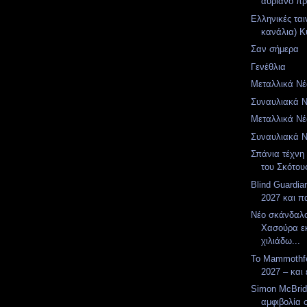
αυριανό π
Ελληνικές ται
κανάλια) Κυ
Σαν σήμερα
Γενέθλια
Μεταλλικά Νέα
Συναυλιακά Νέ
Μεταλλικά Νέα
Συναυλιακά Νέ
Σπάνια τέχνη 
του Σκότου
Blind Guardia
2027 και π
Νέο σκάνδαλ
Χασούρα ε
χιλιάδω...
Το Mammothfe
2027 – και 
Simon McBrid
αμφιβολία 