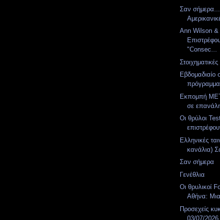
Σαν σήμερα..
Αμερικανικ
Ann Wilson & T
Επιστρέφου
"Consec...
Στοιχηματικές
Εβδομαδιαίο 
πρόγραμμ
Εκπομπή MET
σε επανάλ
Οι θρύλοι Te
επιστρέφο
Ελληνικές ται
κανάλια) Σά
Σαν σήμερα
Γενέθλια
Οι θρυλικοί F
Αθήνα: Μια
Προσεχείς κυ
03/07/2026