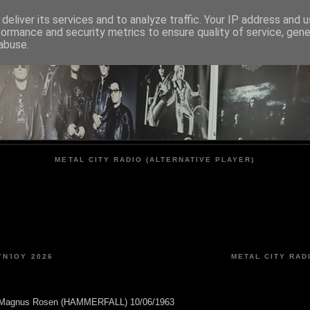
deliver its services and to analyze traffic. Your IP address and 
formance and security metrics to ensure quality of service, gen
METAL CITY
abuse.
METAL CITY RADIO (ALTERNATIVE PLAYER)
ΥΝΊΟΥ 2026
METAL CITY RAD
Magnus Rosen (HAMMERFALL) 10/06/1963