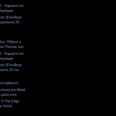
 - Σημερινό και
ρόγραμμα
νίες (Ελεύθερα
αρασκευή 26 ...
λος: Πέθανε ο
ton-Thomas των...
 - Σημερινό και
ρόγραμμα
νίες (Ελεύθερα
μπτη 25 Ιου...
γεννήθηκαν)
καίωση του Metal
ι μέσα από...
: Ο The Edge
ι διπλή