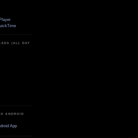
LADS (ALL DAY
IO ANDROID
ndroid App