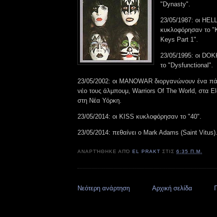
"Dynasty".
23/05/1987: οι H
κυκλοφόρησαν το "
Keys Part 1".
23/05/1995: οι DO
το "Dysfunctional".
23/05/2002: οι MANOWAR διοργανώνουν ένα πάρ
νέο τους άλμπουμ, Warriors Of The World, στα El
στη Νέα Υόρκη.
23/05/2014: οι KISS κυκλοφόρησαν το "40".
23/05/2014: πεθαίνει ο Mark Adams (Saint Vitus)
ΑΝΑΡΤΉΘΗΚΕ ΑΠΌ
EL PRAKT
ΣΤΙΣ
6:35 Π.Μ.
Νεότερη ανάρτηση
Αρχική σελίδα