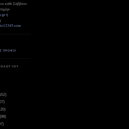
how κάθε Σάββατο
σημέρι
y.gr
ή
ή
adio12345.com
Σ ΠΡΟΦΊΛ
ΤΟΛΟΓΊΟΥ
152)
07)
120)
(98)
97)