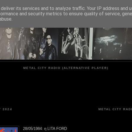
deliver its services and to analyze traffic. Your IP address and 
formance and security metrics to ensure quality of service, gen
METAL CITY
abuse.
METAL CITY RADIO (ALTERNATIVE PLAYER)
 2024
METAL CITY RAD
28/05/1984: η LITA FORD