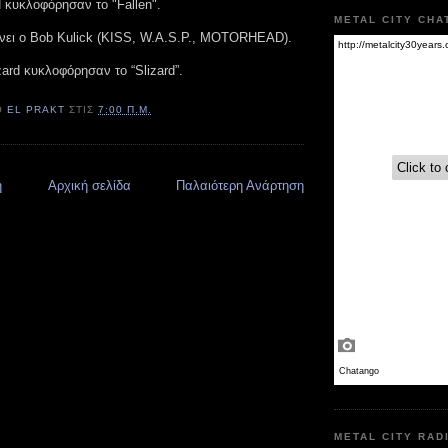
κυκλοφόρησαν το "Fallen".
METAL CITY CHA
ίνει ο Bob Kulick (KISS, W.A.S.P., MOTORHEAD).
izard κυκλοφόρησαν το “Slizard”.
Ό
EL PRAKT
ΣΤΙΣ
7:00 Π.Μ.
η
Αρχική σελίδα
Παλαιότερη Ανάρτηση
METAL CITY RAD