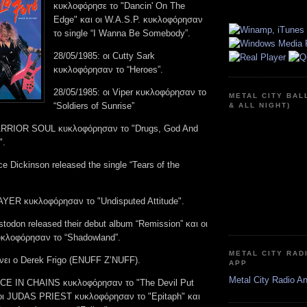
κυκλοφόρησε το "Dancin' On The
Edge" και οι W.A.S.P. κυκλοφόρησαν
το single “I Wanna Be Somebody”.
28/05/1985: οι Cutty Sark
κυκλοφόρησαν το “Heroes”.
28/05/1985: οι Viper κυκλοφόρησαν το
METAL CITY BAL
“Soldiers of Sunrise”
& ALL NIGHT)
WARRIOR SOUL κυκλοφόρησαν το "Drugs, God And
".
e Dickinson released the single “Tears of the
LAYER κυκλοφόρησαν το "Undisputed Attitude".
stodon released their debut album “Remission” και οι
κυκλοφόρησαν το “Shadowland”.
METAL CITY RAD
νει ο Derek Frigo (ENUFF Z’NUFF).
APP
Metal City Radio A
LICE IN CHAINS κυκλοφόρησαν το "The Devil Put
 οι JUDAS PRIEST κυκλοφόρησαν το "Epitaph" και