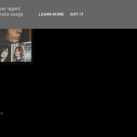
user-agent
erate usage
LEARN MORE
GOT IT
IO