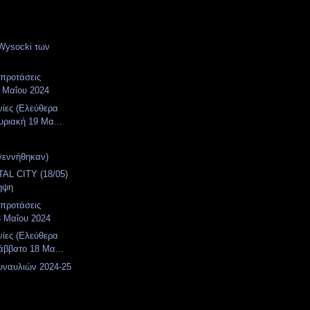
Wysocki των
 προτάσεις
 Μαΐου 2024
νίες (Ελεύθερα
υριακή 19 Μα...
γεννήθηκαν)
AL CITY (18/05)
ηψη
 προτάσεις
8 Μαΐου 2024
νίες (Ελεύθερα
άββατο 18 Μα...
υναυλιών 2024-25