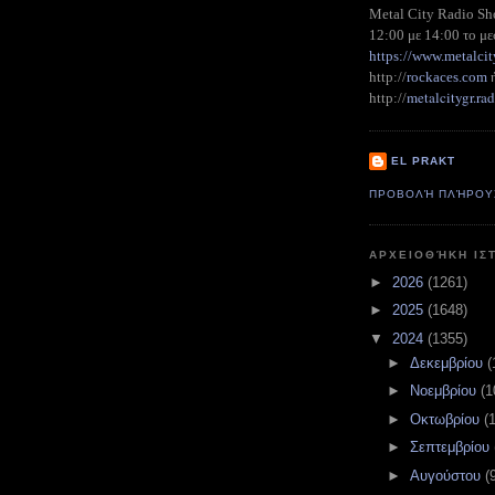
Metal City Radio S
12:00 με 14:00 το με
https://www.metalcit
http://
rockaces.com
metalcitygr.r
http://
EL PRAKT
ΠΡΟΒΟΛΉ ΠΛΉΡΟΥ
ΑΡΧΕΙΟΘΉΚΗ ΙΣ
►
2026
(1261)
►
2025
(1648)
▼
2024
(1355)
►
Δεκεμβρίου
(
►
Νοεμβρίου
(1
►
Οκτωβρίου
(
►
Σεπτεμβρίου
►
Αυγούστου
(