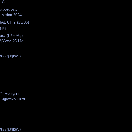
ΤΑ
 προτάσεις
5 Μαΐου 2024
AL CITY (25/05)
ηψη
νίες (Ελεύθερα
άββατο 25 Μα...
γεννήθηκαν)
4: Ανοίγει η
 Δημοτικό Θέατ...
γεννήθηκαν)