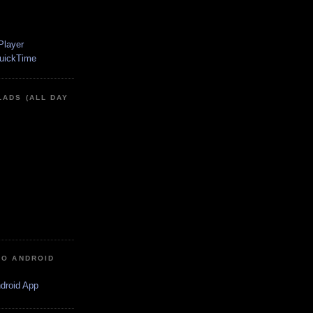
LADS (ALL DAY
IO ANDROID
ndroid App