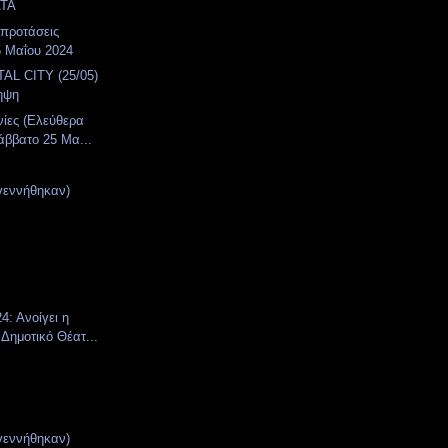
ΤΑ
 προτάσεις
5 Μαΐου 2024
AL CITY (25/05)
ηψη
νίες (Ελεύθερα
άββατο 25 Μα...
γεννήθηκαν)
4: Ανοίγει η
 Δημοτικό Θέατ...
γεννήθηκαν)