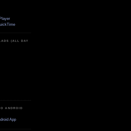
LADS (ALL DAY
IO ANDROID
ndroid App