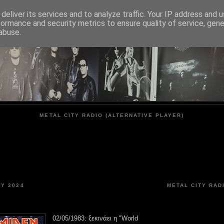
deliver its services and to analyze traffic. Your IP address and 
formance and security metrics to ensure quality of service, gen
METAL CITY
abuse.
METAL CITY RADIO (ALTERNATIVE PLAYER)
 2024
METAL CITY RAD
02/05/1983: ξεκινάει η "World