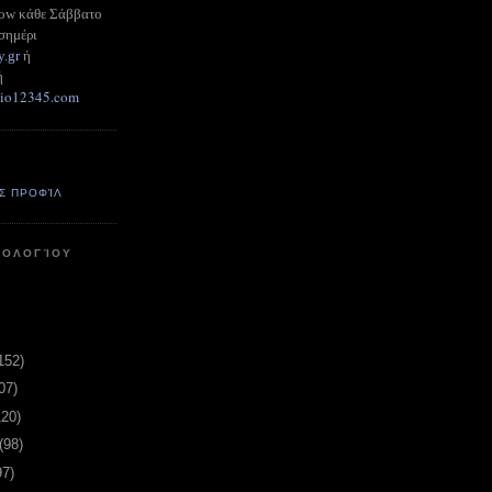
how κάθε Σάββατο
σημέρι
y.gr
ή
ή
adio12345.com
Σ ΠΡΟΦΊΛ
ΤΟΛΟΓΊΟΥ
152)
07)
120)
(98)
97)