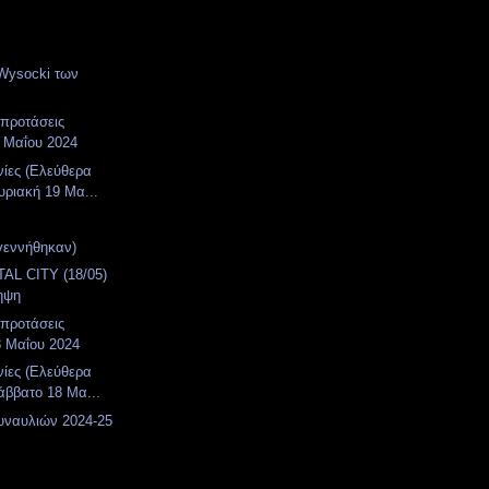
Wysocki των
 προτάσεις
 Μαΐου 2024
νίες (Ελεύθερα
υριακή 19 Μα...
γεννήθηκαν)
AL CITY (18/05)
ηψη
 προτάσεις
8 Μαΐου 2024
νίες (Ελεύθερα
άββατο 18 Μα...
υναυλιών 2024-25