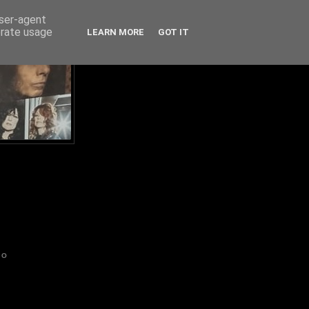
user-agent
erate usage
LEARN MORE
GOT IT
IO