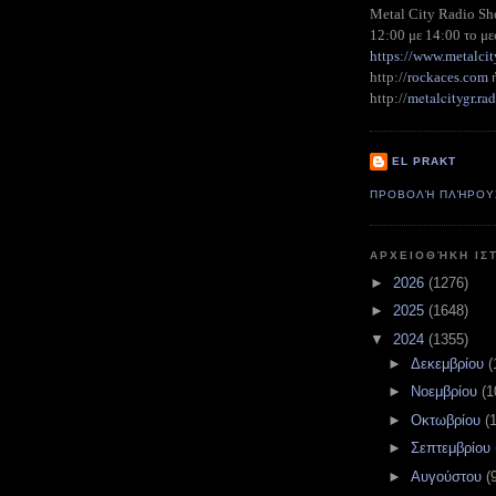
Metal City Radio S
12:00 με 14:00 το με
https://www.metalcit
http://
rockaces.com
metalcitygr.r
http://
EL PRAKT
ΠΡΟΒΟΛΉ ΠΛΉΡΟΥ
ΑΡΧΕΙΟΘΉΚΗ ΙΣ
►
2026
(1276)
►
2025
(1648)
▼
2024
(1355)
►
Δεκεμβρίου
(
►
Νοεμβρίου
(1
►
Οκτωβρίου
(
►
Σεπτεμβρίου
►
Αυγούστου
(