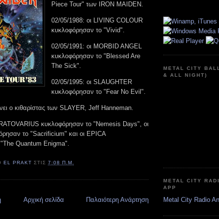
Piece Tour" των IRON MAIDEN.
02/05/1988: οι LIVING COLOUR
κυκλοφόρησαν το "Vivid".
02/05/1991: οι MORBID ANGEL
κυκλοφόρησαν το "Blessed Are
The Sick".
METAL CITY BAL
& ALL NIGHT)
02/05/1995: οι SLAUGHTER
κυκλοφόρησαν το "Fear No Evil".
ίνει ο κιθαρίστας των SLAYER, Jeff Hanneman.
TRATOVARIUS κυκλοφόρησαν το "Nemesis Days", οι
ησαν το "Sacrificium" και οι EPICA
 "The Quantum Enigma".
Ό
EL PRAKT
ΣΤΙΣ
7:08 Π.Μ.
METAL CITY RAD
APP
η
Αρχική σελίδα
Παλαιότερη Ανάρτηση
Metal City Radio A