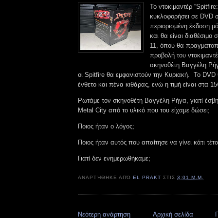
Το ντοκιμαντέρ “Spitfi
κυκλοφορήσει σε DVD 
περιορισμένη έκδοση μό
και θα είναι διαθέσιμο 
11, όπου θα πραγματοπο
προβολή του ντοκιμαντ
σκηνοθέτη Βαγγέλη Ρήγ
οι Spitfire θα εμφανιστούν την Κυριακή. Το DVD
ένθετο και πένα κιθάρας, ενώ η τιμή είναι στα 15
Ρωτάμε τον σκηνοθέτη Βαγγέλη Ρήγα, γιατί έσβη
Metal City από το υλικό που του είχαμε δώσει;
Ποιος ήταν ο λόγος;
Ποιος ήταν αυτός που απαίτησε να γίνει κάτι τέτο
Γιατί δεν ενημερωθήκαμε;
ΑΝΑΡΤΉΘΗΚΕ ΑΠΌ
EL PRAKT
ΣΤΙΣ
3:01 Μ.Μ.
Νεότερη ανάρτηση
Αρχική σελίδα