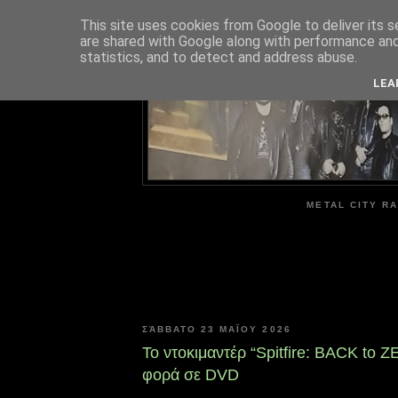
This site uses cookies from Google to deliver its s
are shared with Google along with performance and 
ME
statistics, and to detect and address abuse.
LEA
METAL CITY RA
ΣΆΒΒΑΤΟ 23 ΜΑΪ́ΟΥ 2026
To ντοκιμαντέρ “Spitfire: BACK to 
φορά σε DVD