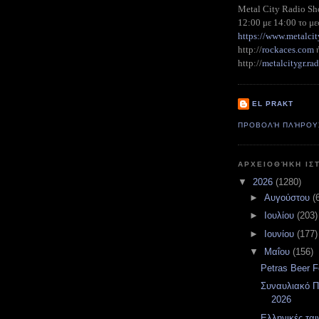
Metal City Radio S
12:00 με 14:00 το με
https://www.metalcit
http://
rockaces.com
metalcitygr.r
http://
EL PRAKT
ΠΡΟΒΟΛΉ ΠΛΉΡΟΥ
ΑΡΧΕΙΟΘΉΚΗ ΙΣ
▼
2026
(1280)
►
Αυγούστου
(
►
Ιουλίου
(203)
►
Ιουνίου
(177)
▼
Μαΐου
(156)
Petras Beer F
Συναυλιακό Π
2026
Ελληνικές ται