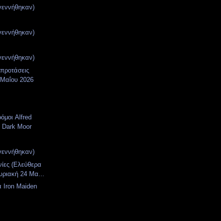
γεννήθηκαν)
γεννήθηκαν)
γεννήθηκαν)
 προτάσεις
 Μαΐου 2026
όμοι Alfred
 Dark Moor
γεννήθηκαν)
νίες (Ελεύθερα
υριακή 24 Μα...
 Iron Maiden