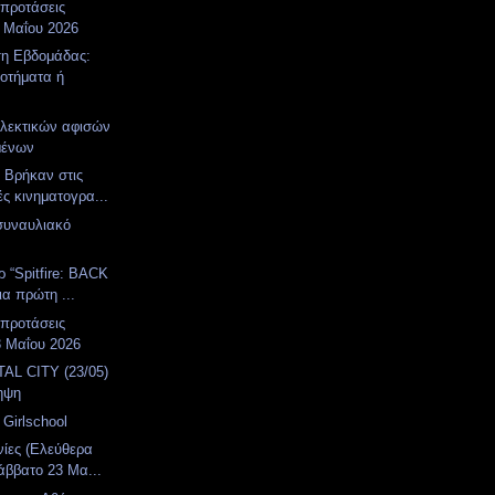
 προτάσεις
 Μαΐου 2026
η Εβδομάδας:
οτήματα ή
λεκτικών αφισών
ιμένων
. Βρήκαν στις
ές κινηματογρα...
συναυλιακό
α
ρ “Spitfire: BACK
ια πρώτη ...
 προτάσεις
3 Μαΐου 2026
AL CITY (23/05)
ηψη
Girlschool
νίες (Ελεύθερα
άββατο 23 Μα...