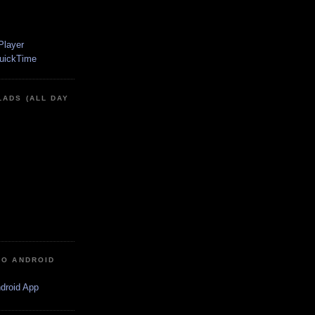
LADS (ALL DAY
IO ANDROID
ndroid App