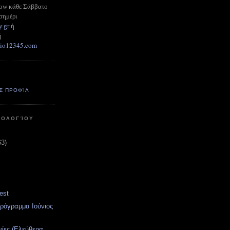
how κάθε Σάββατο
σημέρι
y.gr
ή
ή
adio12345.com
Σ ΠΡΟΦΊΛ
ΤΟΛΟΓΊΟΥ
63)
est
ρόγραμμα Ιούνιος
νίες (Ελεύθερα