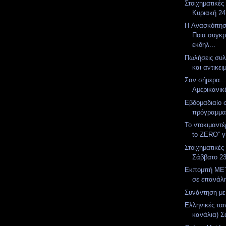
Στοιχηματικές
Κυριακή 24
H Ανασκόπησ
Ποια συγκρ
εκδηλ...
Πωλήσεις συλ
και αντικε
Σαν σήμερα..
Αμερικανικ
Εβδομαδιαίο 
πρόγραμμ
To ντοκιμαντέ
to ZERO” γ
Στοιχηματικές
Σάββατο 2
Εκπομπή MET
σε επανάλ
Συνάντηση με 
Ελληνικές ται
κανάλια) Σ