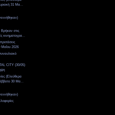
υριακή 31 Μα...
γεννήθηκαν)
. Βρήκαν στις
ές κινηματογρα...
 προτάσεις
0 Μαΐου 2026
συναυλιακό
α
AL CITY (30/05)
ηψη
νίες (Ελεύθερα
άββατο 30 Μα...
γεννήθηκαν)
κλοφορίες