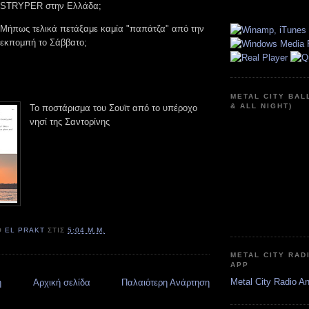
STRYPER στην Ελλάδα;
Μήπως τελικά πετάξαμε καμία "παπάτζα" από την
εκπομπή το Σάββατο;
METAL CITY BAL
& ALL NIGHT)
Το ποστάρισμα του Σουϊτ από το υπέροχο
νησί της Σαντορίνης
Ό
EL PRAKT
ΣΤΙΣ
5:04 Μ.Μ.
METAL CITY RAD
APP
Metal City Radio A
η
Αρχική σελίδα
Παλαιότερη Ανάρτηση