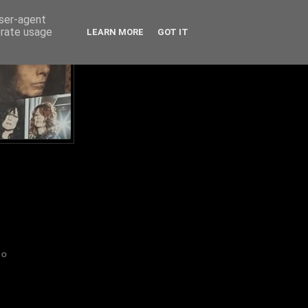
user-agent
erate usage
LEARN MORE
GOT IT
IO