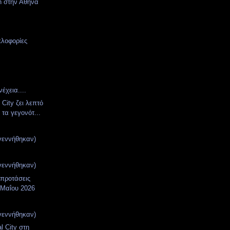
en στην Αθήνα
κλοφορίες
έχεια....
 City ζει λεπτό
 τα γεγονότ...
γεννήθηκαν)
γεννήθηκαν)
 προτάσεις
 Μαΐου 2026
γεννήθηκαν)
l City στη