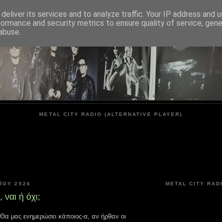
deliver its services and to analyze traffic. Your IP address and 
formance and security metrics to ensure quality of service, gen
METAL CITY
abuse.
METAL CITY RADIO (ALTERNATIVE PLAYER)
ΟΥ 2026
METAL CITY RAD
 ναι ή όχι;
Θα μας ενημερώσει κάποιος-α, αν ήρθαν οι