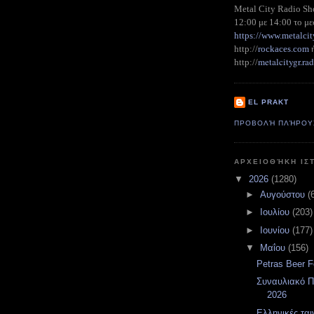
Metal City Radio S
12:00 με 14:00 το με
https://www.metalcit
http://
rockaces.com
metalcitygr.r
http://
EL PRAKT
ΠΡΟΒΟΛΉ ΠΛΉΡΟΥ
ΑΡΧΕΙΟΘΉΚΗ ΙΣ
▼
2026
(1280)
►
Αυγούστου
(
►
Ιουλίου
(203)
►
Ιουνίου
(177)
▼
Μαΐου
(156)
Petras Beer F
Συναυλιακό Π
2026
Ελληνικές ται