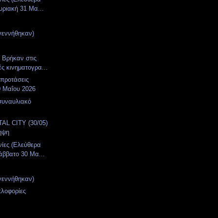
υριακή 31 Μα...
γεννήθηκαν)
. Βρήκαν στις
ές κινηματογρα...
 προτάσεις
0 Μαΐου 2026
συναυλιακό
α
AL CITY (30/05)
ηψη
νίες (Ελεύθερα
άββατο 30 Μα...
γεννήθηκαν)
κλοφορίες