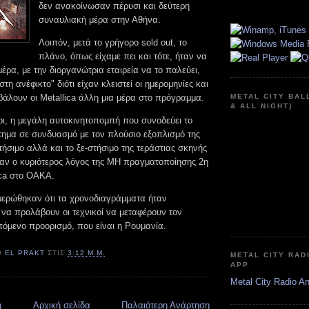
δεν ανακοίνωσαν πέρυσι και δεύτερη
συναυλιακή μέρα στην Αθήνα.
Λοιπόν, μετά το γρήγορο sold out, το
πλάνο, όπως είχαμε πει και τότε, ήταν να
μέρα, με την διοργανώτρια εταιρεία να το παλεύει,
τη ανέφικτο" διότι είχαν κλειστεί οι ημερομηνίες και
βάλουν οι Metallica άλλη μια μέρα στο πρόγραμμα.
METAL CITY BAL
& ALL NIGHT)
οι, η μεγάλη αυτοκινητοπομπή που συνοδεύει το
ημα σε συνδυασμό με τον πλούσιο εξοπλισμό της
τήσιμο αλλά και το ξε-στήσιμο της τεράστιας σκηνής
ταν ο κυριότερος λόγος της ΜΗ πραγματοποίησης 2η
ica στο ΟΑΚΑ.
μερώθηκαν ότι τα χρονοδιαγράμματα ήταν
 να προλάβουν οι τεχνικοί να μεταφέρουν τον
πόμενο προορισμό, που είναι η Ρουμανία.
Ό
EL PRAKT
ΣΤΙΣ
3:12 Μ.Μ.
METAL CITY RAD
APP
Metal City Radio A
η
Αρχική σελίδα
Παλαιότερη Ανάρτηση