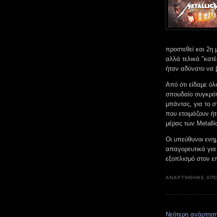
προστεθεί και 2η 
αλλά τελικά "κατέσ
ήταν αδύνατο να 
Από ότι είδαμε όλ
σπουδαίο συγκρότ
μπάντας, για το σ
που ετοιμάζουν ή
μέρας των Metall
Οι υπεύθυνοι ενη
απαγορευτικά για
εξοπλισμό στον ε
ΑΝΑΡΤΉΘΗΚΕ ΑΠ
Νεότερη ανάρτησ