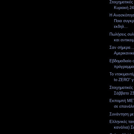
Στοιχηματικές
Κυριακή 24
H Ανασκόπησ
Ποια συγκρ
εκδηλ...
Πωλήσεις συλ
και αντικε
Σαν σήμερα..
Αμερικανικ
Εβδομαδιαίο 
πρόγραμμ
To ντοκιμαντέ
to ZERO” γ
Στοιχηματικές
Σάββατο 2
Εκπομπή MET
σε επανάλ
Συνάντηση με 
Ελληνικές ται
κανάλια) Σ