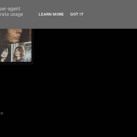
user-agent
erate usage
LEARN MORE
GOT IT
IO