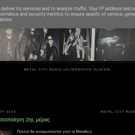
deliver its services and to analyze traffic. Your IP address and 
formance and security metrics to ensure quality of service, gen
METAL CITY
abuse.
METAL CITY RADIO (ALTERNATIVE PLAYER)
Υ 2026
METAL CITY RAD
τοποίηση 2ης μέρας
Πολλοί θα αναρωτιούνται γιατί οι Metallica