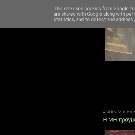
This site uses cookies from Google to 
are shared with Google along with per
statistics, and to detect and address 
ΣΆΒΒΑΤΟ 9 ΜΑΪ́Ο
Η ΜΗ πραγμα