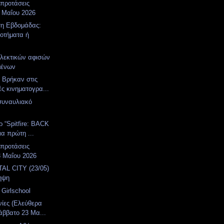
 προτάσεις
 Μαΐου 2026
η Εβδομάδας:
οτήματα ή
λεκτικών αφισών
ιμένων
. Βρήκαν στις
ές κινηματογρα...
συναυλιακό
α
ρ “Spitfire: BACK
ια πρώτη ...
 προτάσεις
3 Μαΐου 2026
AL CITY (23/05)
ηψη
Girlschool
νίες (Ελεύθερα
άββατο 23 Μα...