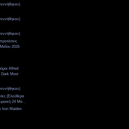
γεννήθηκαν)
γεννήθηκαν)
γεννήθηκαν)
 προτάσεις
 Μαΐου 2026
όμοι Alfred
 Dark Moor
γεννήθηκαν)
νίες (Ελεύθερα
υριακή 24 Μα...
 Iron Maiden