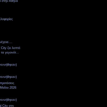
en στην Αθήνα
κλοφορίες
έχεια....
 City ζει λεπτό
 τα γεγονότ...
γεννήθηκαν)
γεννήθηκαν)
 προτάσεις
 Μαΐου 2026
γεννήθηκαν)
l City στη