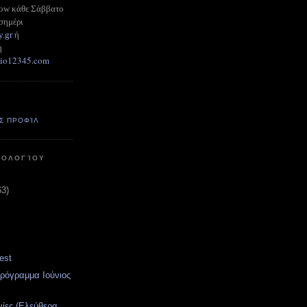
how κάθε Σάββατο
σημέρι
y.gr
ή
ή
adio12345.com
Σ ΠΡΟΦΊΛ
ΤΟΛΟΓΊΟΥ
63)
est
ρόγραμμα Ιούνιος
νίες (Ελεύθερα