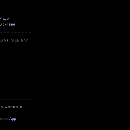
LADS (ALL DAY
IO ANDROID
ndroid App