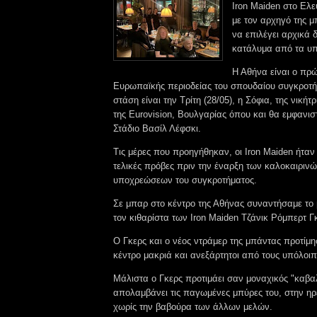
Iron Maiden στο Ελε
με τον αρχηγό της μ
να επιλέγει αρχικά 
κατάλυμα από τα υ
Η Αθήνα είναι ο πρώ
Ευρωπαϊκής περιοδείας του σπουδαίου συγκροτή
στάση είναι την Τρίτη (28/05), η Σόφια, της νικήτ
της Eurovision, Βουλγαρίας όπου και θα εμφανισ
Στάδιο Βασίλ Λέφσκι.
Τις μέρες που προηγήθηκαν, οι Iron Maiden ήταν σ
τελικές πρόβες πριν την έναρξη των καλοκαιρι
υποχρεώσεων του συγκροτήματος.
Σε μπαρ στο κέντρο της Αθήνας συναντήσαμε το 
τον κιθαρίστα των Iron Maiden Τζάνικ Ρόμπερτ 
Ο Γκερς και ο νέος ντράμερ της μπάντας προτίμη
κέντρο μακριά και ανεξάρτητοι από τους υπόλοι
Μάλιστα ο Γκερς προτιμάει σαν μοναχικός "καβα
απολαμβάνει τις παγωμένες μπύρες του, στην ηρ
χωρίς την βαβούρα των άλλων μελών.