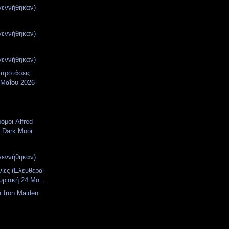
γεννήθηκαν)
γεννήθηκαν)
γεννήθηκαν)
 προτάσεις
 Μαΐου 2026
όμοι Alfred
 Dark Moor
γεννήθηκαν)
νίες (Ελεύθερα
υριακή 24 Μα...
 Iron Maiden