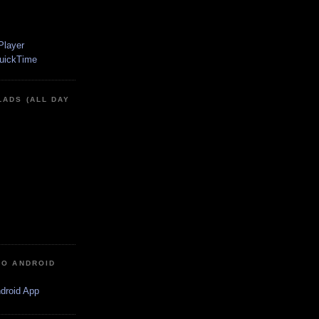
LADS (ALL DAY
IO ANDROID
ndroid App