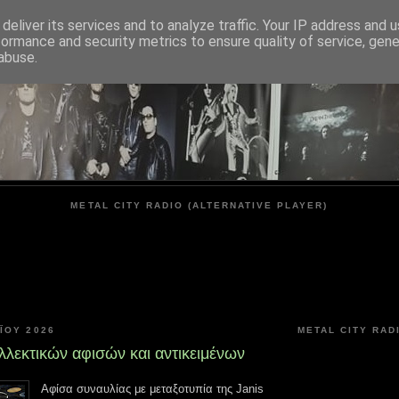
deliver its services and to analyze traffic. Your IP address and 
formance and security metrics to ensure quality of service, gen
METAL CITY
abuse.
METAL CITY RADIO (ALTERNATIVE PLAYER)
ΟΥ 2026
METAL CITY RAD
λεκτικών αφισών και αντικειμένων
Αφίσα συναυλίας με μεταξοτυπία της Janis