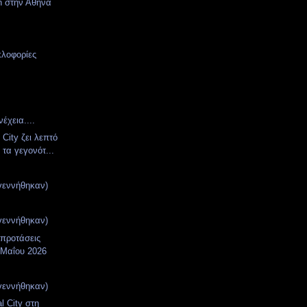
en στην Αθήνα
κλοφορίες
έχεια....
 City ζει λεπτό
 τα γεγονότ...
γεννήθηκαν)
γεννήθηκαν)
 προτάσεις
 Μαΐου 2026
γεννήθηκαν)
l City στη