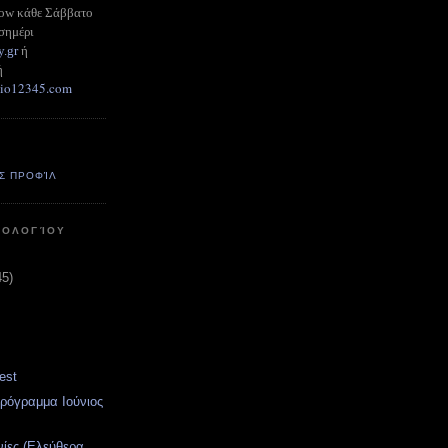
how κάθε Σάββατο
σημέρι
y.gr
ή
ή
adio12345.com
Σ ΠΡΟΦΊΛ
ΤΟΛΟΓΊΟΥ
45)
est
ρόγραμμα Ιούνιος
νίες (Ελεύθερα