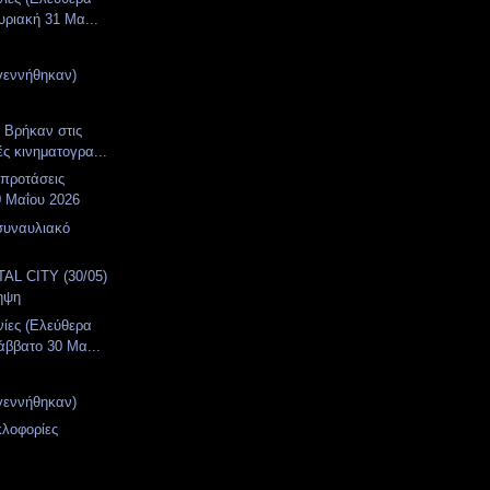
υριακή 31 Μα...
γεννήθηκαν)
. Βρήκαν στις
ές κινηματογρα...
 προτάσεις
0 Μαΐου 2026
συναυλιακό
α
AL CITY (30/05)
ηψη
νίες (Ελεύθερα
άββατο 30 Μα...
γεννήθηκαν)
κλοφορίες