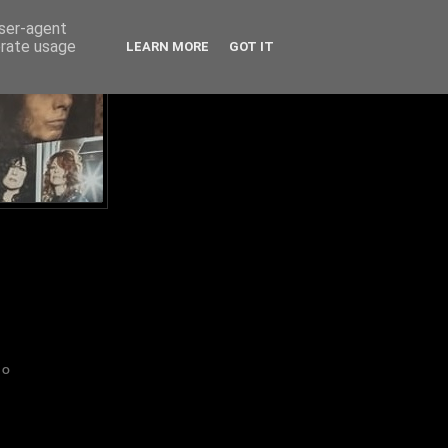
user-agent
erate usage
LEARN MORE
GOT IT
IO