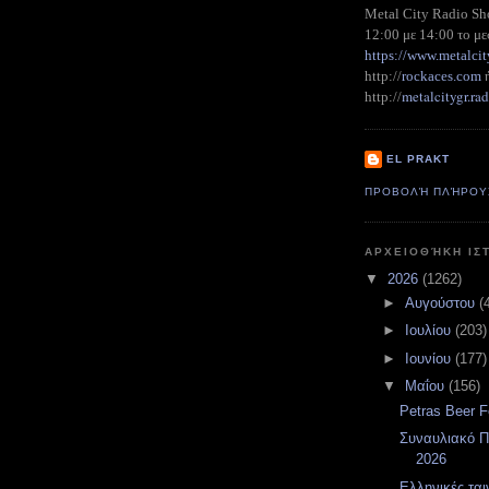
Metal City Radio S
12:00 με 14:00 το με
https://www.metalcit
http://
rockaces.com
metalcitygr.r
http://
EL PRAKT
ΠΡΟΒΟΛΉ ΠΛΉΡΟΥ
ΑΡΧΕΙΟΘΉΚΗ ΙΣ
▼
2026
(1262)
►
Αυγούστου
(
►
Ιουλίου
(203)
►
Ιουνίου
(177)
▼
Μαΐου
(156)
Petras Beer F
Συναυλιακό Π
2026
Ελληνικές ται