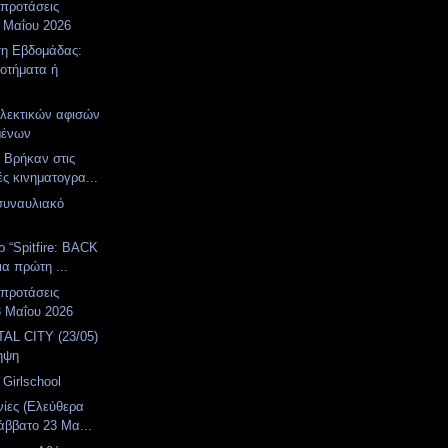
 προτάσεις
 Μαΐου 2026
η Εβδομάδας:
οτήματα ή
λεκτικών αφισών
ιμένων
. Βρήκαν στις
ές κινηματογρα...
συναυλιακό
α
ρ “Spitfire: BACK
ια πρώτη ...
 προτάσεις
3 Μαΐου 2026
AL CITY (23/05)
ηψη
Girlschool
νίες (Ελεύθερα
άββατο 23 Μα...