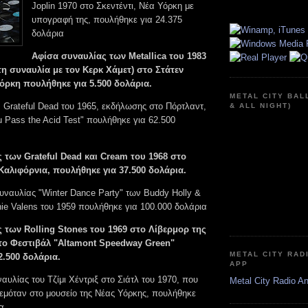
Joplin 1970 στο Σκεντέντι, Νέα Υόρκη με
υπογραφή της, πουλήθηκε για 24.375
δολάρια
Αφίσα συναυλίας των Metallica του 1983
τη συναυλία με τον Κερκ Χάμετ) στο Στάτεν
Υόρκη πουλήθηκε για 5.500 δολάρια.
METAL CITY BAL
 Grateful Dead του 1965, εκδήλωσης στο Πόρτλαντ,
& ALL NIGHT)
 Pass the Acid Test" πουλήθηκε για 62.500
 των Grateful Dead και Cream του 1968 στο
Καλιφόρνια, πουλήθηκε για 37.500 δολάρια.
υναυλίας "Winter Dance Party" των Buddy Holly &
chie Valens του 1959 πουλήθηκε για 100.000 δολάρια
 των Rolling Stones του 1969 στο Λίβερμορ της
 το Φεστιβάλ "Altamont Speedway Green"
METAL CITY RAD
2.500 δολάρια.
APP
αυλίας του Τζίμι Χέντριξ στο Σιάτλ του 1970, που
Metal City Radio A
μόταν στο μουσείο της Νέας Υόρκης, πουλήθηκε
α.