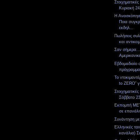
Στοιχηματικές
Κυριακή 24
H Ανασκόπησ
Ποια συγκρ
εκδηλ...
Πωλήσεις συλ
και αντικε
Σαν σήμερα..
Αμερικανικ
Εβδομαδιαίο 
πρόγραμμ
To ντοκιμαντέ
to ZERO” γ
Στοιχηματικές
Σάββατο 2
Εκπομπή MET
σε επανάλ
Συνάντηση με 
Ελληνικές ται
κανάλια) Σ