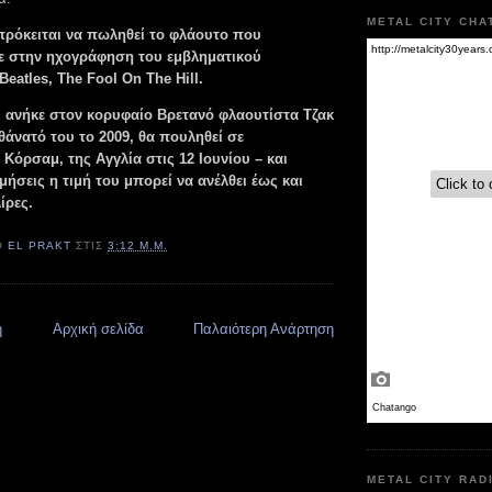
METAL CITY CHA
ρόκειται να πωληθεί το φλάουτο που
ε στην ηχογράφηση του εμβληματικού
eatles, The Fool On The Hill.
 ανήκε στον κορυφαίο Βρετανό φλαουτίστα Τζακ
θάνατό του το 2009, θα πουληθεί σε
Κόρσαμ, της Αγγλία στις 12 Ιουνίου – και
ήσεις η τιμή του μπορεί να ανέλθει έως και
ίρες.
Ό
EL PRAKT
ΣΤΙΣ
3:12 Μ.Μ.
η
Αρχική σελίδα
Παλαιότερη Ανάρτηση
METAL CITY RAD