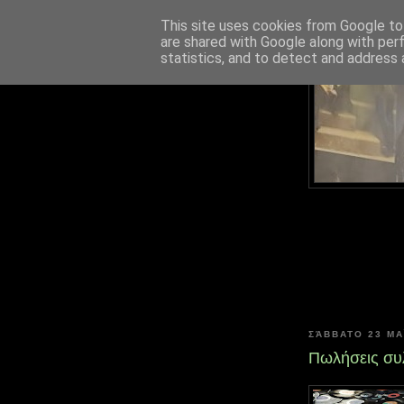
This site uses cookies from Google to 
are shared with Google along with per
statistics, and to detect and address 
ΣΆΒΒΑΤΟ 23 ΜΑΪ́
Πωλήσεις συλ