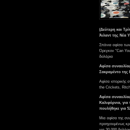
(Δεύτερη και Τρί
Άιλαντ της Νέα 
Σπάνια αφίσα των
Όρεγκον "Can You
δολάρια
Αφίσα συναυλίας
Σακραμέντο της 
Αφίσα ιστορικής σ
the Crickets, Rit
Αφίσα συναυλίας
Καλιφόρνια, για
πουλήθηκε για 5
Μια αφίσα της συν
προηγουμένως κρε
για 30.000 δολάρι