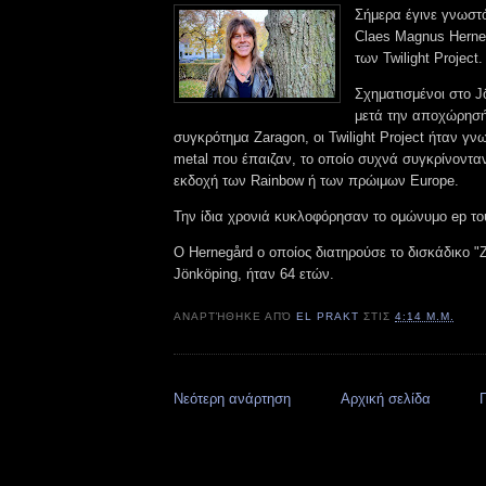
Σήμερα έγινε γνωστό
Claes Magnus Herne
των Twilight Project.
Σχηματισμένοι στο J
μετά την αποχώρησή
συγκρότημα Zaragon, οι Twilight Project ήταν γνω
metal που έπαιζαν, το οποίο συχνά συγκρίνονταν
εκδοχή των Rainbow ή των πρώιμων Europe.
Την ίδια χρονιά κυκλοφόρησαν το ομώνυμο ep του
Ο Hernegård ο οποίος διατηρούσε το δισκάδικο "
Jönköping, ήταν 64 ετών.
ΑΝΑΡΤΉΘΗΚΕ ΑΠΌ
EL PRAKT
ΣΤΙΣ
4:14 Μ.Μ.
Νεότερη ανάρτηση
Αρχική σελίδα