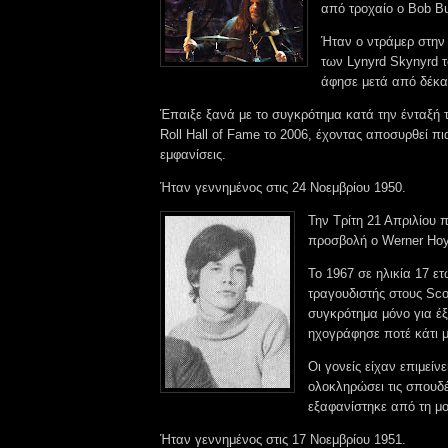
από τροχαίο ο Bob 
Ήταν ο ντράμερ στην 
των Lynyrd Skynyrd τ
άφησε μετά από δέκα
Έπαιξε ξανά με το συγκρότημα κατά την ένταξή 
Roll Hall of Fame το 2006, έχοντας αποσυρθεί πι
εμφανίσεις.
Ήταν γεννημένος στις 24 Νοεμβρίου 1950.
Την Τρίτη 21 Απριλίου
προσβολή ο Werner Hoy
Το 1967 σε ηλικία 17 ε
τραγουδιστής στους Scor
συγκρότημα μόνο για έξ
ηχογράφησε ποτέ κάτι μ
Οι γονείς είχαν επιμείνε
ολοκληρώσει τις σπουδέ
εξαφανίστηκε από τη μ
Ήταν γεννημένος στις 17 Νοεμβρίου 1951.