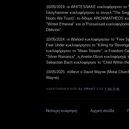
10/05/2019: οι WHITESNAKE κυκλοφόρησαν το "F
Gloryhammer κυκλοφόρησαν το σινγκλ “The Siege
Hoots We Trust)”, το δίδυμο ARCH/MATHEOS κ
"Winter Ethereal" και οι Possessed κυκλοφόρησαν
Oblivion”.
10/05/2024: οι Warlord κυκλοφόρησαν το "Free Spi
Feet Under κυκλοφόρησαν το "Killing for Revenge"
κυκλοφόρησαν το "Mean Streets", οι Freedom Ca
"Silver Romance", η Anette Olzon κυκλοφόρησε τ
Sebastian Bach κυκλοφόρησε το "Child Within th
10/05/2025: πέθανε ο David Wayne (Metal Churc
Wayne).
ΑΝΑΡΤΉΘΗΚΕ ΑΠΌ
EL PRAKT
ΣΤΙΣ
7:00 Π.Μ.
Νεότερη ανάρτηση
Αρχική σελίδα