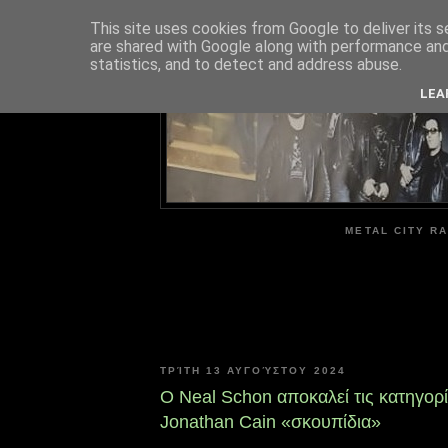
This site uses cookies from Google to deliver its s
are shared with Google along with performance and 
ME
statistics, and to detect and address abuse.
LEA
METAL CITY RA
ΤΡΊΤΗ 13 ΑΥΓΟΎΣΤΟΥ 2024
Ο Neal Schon αποκαλεί τις κατηγορί
Jonathan Cain «σκουπίδια»