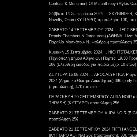
Confess & Monument Of Misanthropy (Mylos Θε
Σάββατο 14 Σεπτεμβρίου 2024 ... SKYBINDER, K
Novelty, Orion (KYTΤΑΡΟ) προπώληση 10€, ταμε
ΣΑΒΒΑΤΟ 14 ΣΕΠΤΕΜΒΡΙΟΥ 2024 ... JEFF BERLIN
Dennis Chambers & Jorge Vera) (ΑΘΗΝΑ΄ Live: Λ
Παραλία Μοσχάτου- Ν. Φαλήρου) προπώληση 3
Κυριακή 15 Σεπτεμβρίου 2024 ... NIGHTSTAL
(Τεχνόπολη Δήμου Αθηναίων) Πόρτες: 19.30 Προ
18€ (Ελεύθερη είσοδος για παιδιά μέχρι 10 ετών)
ΔΕΥΤΕΡΑ 16.09.2024 ... APOCALYPTICA-Plays Me
2024 (Δημοτικό Θέατρο Λυκαβηττού) 39€ (early bir
(προπώληση), 47€ (ταμείο)
ΠΑΡΑΣΚΕΥΗ 20 ΣΕΠΤΕΜΒΡΙΟΥ AURA NOIR (ol
THRASH) (ΚΥΤΤΑΡΟ) προπώληση 25€
ΣΑΒΒΑΤΟ 21 ΣΕΠΤΕΜΒΡΙΟΥ AURA NOIR (EIG
προπώληση 25€
ΣΑΒΒΑΤΟ 21 ΣΕΠΤΕΜΡΙΟΥ 2024 FIFTH ANGEL w/
(ΚΥΤΤΑΡΟ ΑΘΗΝΑ) 28€ (προπώληση), 30€ ταμε