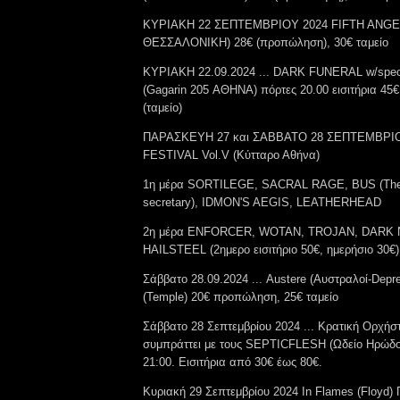
ΚΥΡΙΑΚΗ 22 ΣΕΠΤΕΜΒΡΙΟΥ 2024 FIFTH ANGE
ΘΕΣΣΑΛΟΝΙΚΗ) 28€ (προπώληση), 30€ ταμείο
ΚΥΡΙΑΚΗ 22.09.2024 ... DARK FUNERAL w/speci
(Gagarin 205 ΑΘΗΝΑ) πόρτες 20.00 εισιτήρια 45
(ταμείο)
ΠΑΡΑΣΚΕΥΗ 27 και ΣΑΒΒΑΤΟ 28 ΣΕΠΤΕΜΒΡΙΟΥ
FESTIVAL Vol.V (Κύτταρο Αθήνα)
1η μέρα SORTILEGE, SACRAL RAGE, BUS (Th
secretary), IDMON'S AEGIS, LEATHERHEAD
2η μέρα ENFORCER, WOTAN, TROJAN, DARK
HAILSTEEL (2ημερο εισιτήριο 50€, ημερήσιο 30€)
Σάββατο 28.09.2024 ... Austere (Αυστραλοί-Depre
(Temple) 20€ προπώληση, 25€ ταμείο
Σάββατο 28 Σεπτεμβρίου 2024 ... Κρατική Ορχή
συμπράττει με τους SEPTICFLESH (Ωδείο Ηρώδο
21:00. Εισιτήρια από 30€ έως 80€.
Κυριακή 29 Σεπτεμβρίου 2024 In Flames (Floyd