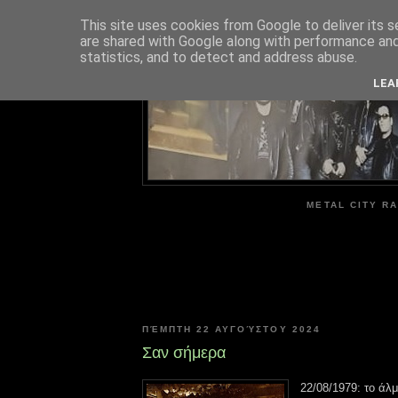
This site uses cookies from Google to deliver its s
are shared with Google along with performance and 
ME
statistics, and to detect and address abuse.
LEA
METAL CITY RA
ΠΈΜΠΤΗ 22 ΑΥΓΟΎΣΤΟΥ 2024
Σαν σήμερα
22/08/1979: το ά