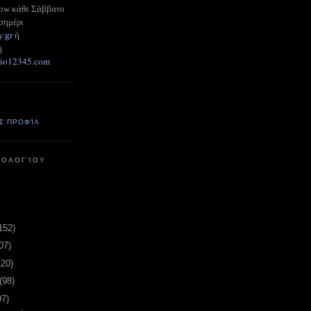
how κάθε Σάββατο
σημέρι
y.gr
ή
ή
adio12345.com
Σ ΠΡΟΦΊΛ
ΤΟΛΟΓΊΟΥ
152)
07)
120)
(98)
97)