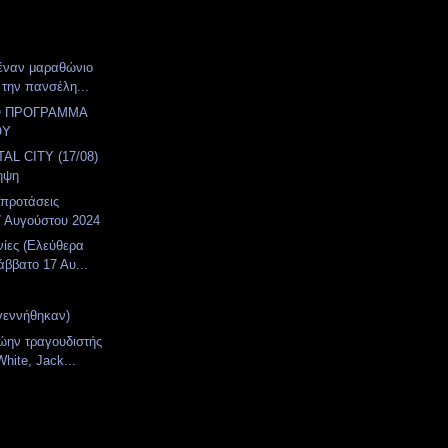
έναν μαραθώνιο
 την πανσέλη...
Ο ΠΡΟΓΡΑΜΜΑ
ΟΥ
AL CITY (17/08)
ηψη
 προτάσεις
7 Αυγούστου 2024
νίες (Ελεύθερα
άββατο 17 Αυ...
γεννήθηκαν)
ώην τραγουδιστής
hite, Jack...