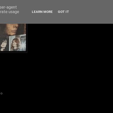
user-agent
erate usage
LEARN MORE
GOT IT
IO