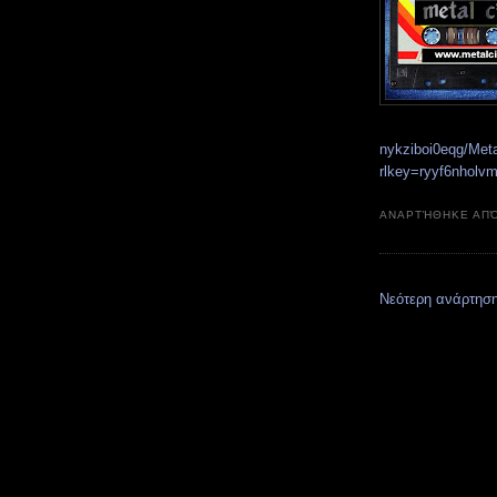
nykziboi0eqg/Met
rlkey=ryyf6nholv
ΑΝΑΡΤΉΘΗΚΕ ΑΠ
Νεότερη ανάρτησ