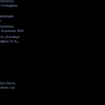
 προτάσεις
 Σεπτεμβρίου
πρόγραμμα
υ
 προτάσεις
1 Αυγούστου 2024
νίες (Ελεύθερα
άββατο 31 Αυ...
κήτας Δάνος,
σίστας των