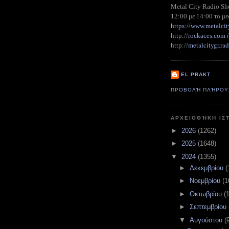
Metal City Radio S
12:00 με 14:00 το με
https://www.metalcit
http://
rockaces.com
metalcitygr.r
http://
EL PRAKT
ΠΡΟΒΟΛΉ ΠΛΉΡΟΥ
ΑΡΧΕΙΟΘΉΚΗ ΙΣ
►
2026
(1262)
►
2025
(1648)
▼
2024
(1355)
►
Δεκεμβρίου
(
►
Νοεμβρίου
(1
►
Οκτωβρίου
(
►
Σεπτεμβρίου
▼
Αυγούστου
(