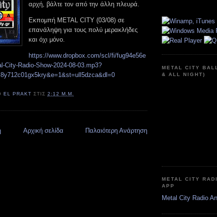
αρχή, βάλτε τον από την άλλη πλευρά.
Εκπομπή METAL CITY (03/08) σε
επανάληψη για τους πολύ μερακλήδες
και όχι μόνο.
https://www.dropbox.com/scl/fi/fug94e56e
al-City-Radio-Show-2024-08-03.mp3?
METAL CITY BAL
m8y712c01gx5kry&e=1&st=ull5dzca&dl=0
& ALL NIGHT)
Ό
EL PRAKT
ΣΤΙΣ
2:12 Μ.Μ.
η
Αρχική σελίδα
Παλαιότερη Ανάρτηση
METAL CITY RAD
APP
Metal City Radio A