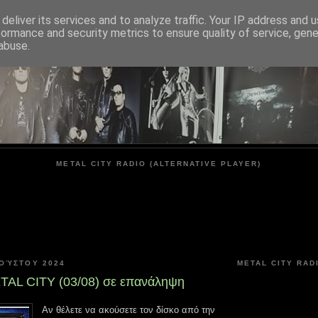
deliver its services and to analyze traffic. Your IP address and 
formance and security metrics to ensure quality of service, gen
METAL CITY
abuse.
METAL CITY RADIO (ALTERNATIVE PLAYER)
ΓΟΎΣΤΟΥ 2024
METAL CITY RAD
AL CITY (03/08) σε επανάληψη
Αν θέλετε να ακούσετε τον δίσκο από την