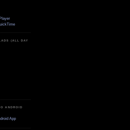
LADS (ALL DAY
IO ANDROID
ndroid App