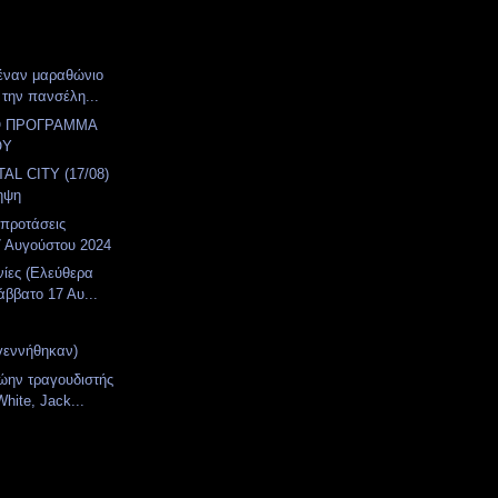
έναν μαραθώνιο
 την πανσέλη...
Ο ΠΡΟΓΡΑΜΜΑ
ΟΥ
AL CITY (17/08)
ηψη
 προτάσεις
7 Αυγούστου 2024
νίες (Ελεύθερα
άββατο 17 Αυ...
γεννήθηκαν)
ώην τραγουδιστής
hite, Jack...