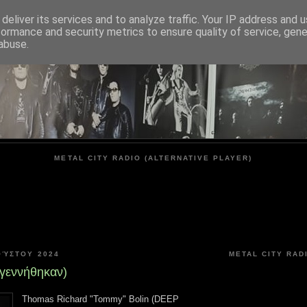
deliver its services and to analyze traffic. Your IP address and 
formance and security metrics to ensure quality of service, gen
METAL CITY
abuse.
METAL CITY RADIO (ALTERNATIVE PLAYER)
ΟΎΣΤΟΥ 2024
METAL CITY RAD
(γεννήθηκαν)
Thomas Richard "Tommy" Bolin (DEEP