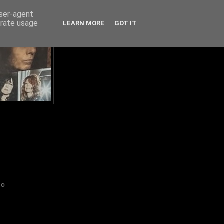
user-agent
erate usage
LEARN MORE
GOT IT
IO