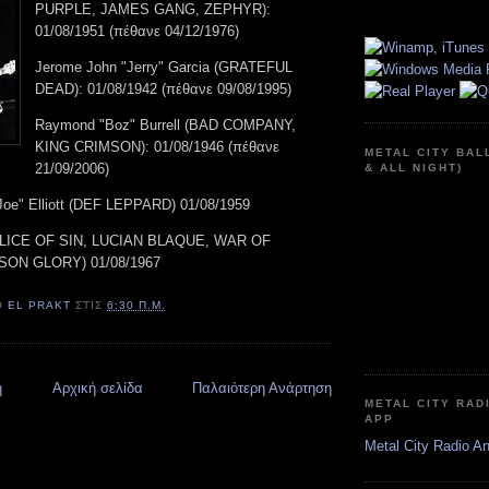
PURPLE, JAMES GANG, ZEPHYR):
01/08/1951 (πέθανε 04/12/1976)
Jerome John "Jerry" Garcia (GRATEFUL
DEAD): 01/08/1942 (πέθανε 09/08/1995)
Raymond "Boz" Burrell (BAD COMPANY,
KING CRIMSON): 01/08/1946 (πέθανε
METAL CITY BAL
21/09/2006)
& ALL NIGHT)
oe" Elliott (DEF LEPPARD) 01/08/1959
ALICE OF SIN, LUCIAN BLAQUE, WAR OF
ON GLORY) 01/08/1967
Ό
EL PRAKT
ΣΤΙΣ
6:30 Π.Μ.
η
Αρχική σελίδα
Παλαιότερη Ανάρτηση
METAL CITY RAD
APP
Metal City Radio A