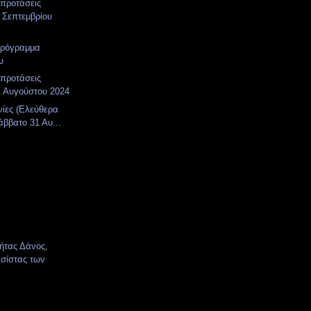
 προτάσεις
 Σεπτεμβρίου
πρόγραμμα
υ
 προτάσεις
1 Αυγούστου 2024
νίες (Ελεύθερα
άββατο 31 Αυ...
κήτας Δάνος,
σίστας των