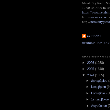
Metal City Radio S
12:00 με 14:00 το με
https://www.metalcit
http://
rockaces.com
metalcitygr.r
http://
EL PRAKT
ΠΡΟΒΟΛΉ ΠΛΉΡΟΥ
ΑΡΧΕΙΟΘΉΚΗ ΙΣ
►
2026
(1258)
►
2025
(1648)
▼
2024
(1355)
►
Δεκεμβρίου
(
►
Νοεμβρίου
(1
►
Οκτωβρίου
(
►
Σεπτεμβρίου
▼
Αυγούστου
(