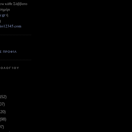
how κάθε Σάββατο
σημέρι
y.gr
ή
ή
adio12345.com
Σ ΠΡΟΦΊΛ
ΤΟΛΟΓΊΟΥ
152)
07)
120)
(98)
97)