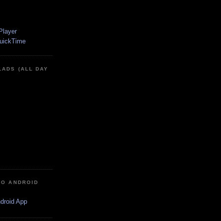
LADS (ALL DAY
IO ANDROID
ndroid App