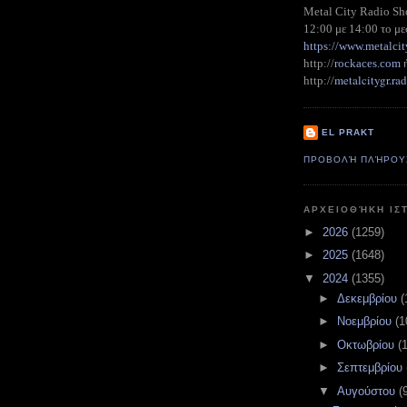
Metal City Radio S
12:00 με 14:00 το με
https://www.metalcit
http://
rockaces.com
metalcitygr.r
http://
EL PRAKT
ΠΡΟΒΟΛΉ ΠΛΉΡΟΥ
ΑΡΧΕΙΟΘΉΚΗ ΙΣ
►
2026
(1259)
►
2025
(1648)
▼
2024
(1355)
►
Δεκεμβρίου
(
►
Νοεμβρίου
(1
►
Οκτωβρίου
(
►
Σεπτεμβρίου
▼
Αυγούστου
(