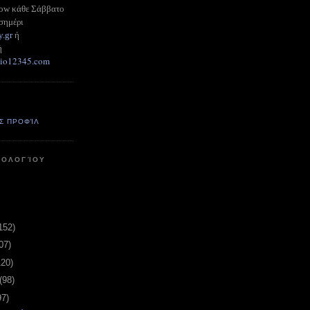
how κάθε Σάββατο
σημέρι
y.gr
ή
ή
adio12345.com
Σ ΠΡΟΦΊΛ
ΤΟΛΟΓΊΟΥ
152)
07)
120)
(98)
97)