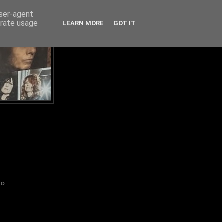
user-agent
erate usage
LEARN MORE
GOT IT
IO