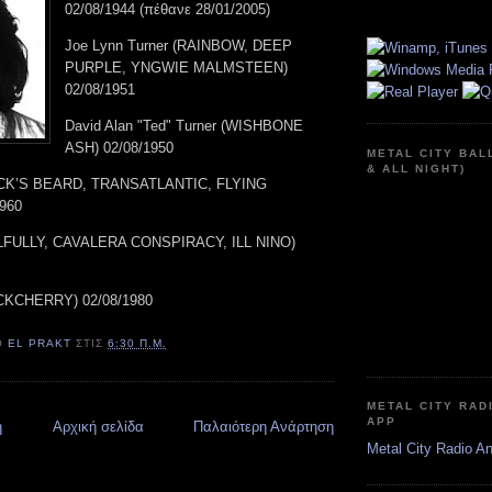
02/08/1944 (πέθανε 28/01/2005)
Joe Lynn Turner (RAINBOW, DEEP
PURPLE, YNGWIE MALMSTEEN)
02/08/1951
David Alan "Ted" Turner (WISHBONE
ASH) 02/08/1950
METAL CITY BAL
& ALL NIGHT)
OCK’S BEARD, TRANSATLANTIC, FLYING
960
ULFULLY, CAVALERA CONSPIRACY, ILL NINO)
CKCHERRY) 02/08/1980
Ό
EL PRAKT
ΣΤΙΣ
6:30 Π.Μ.
METAL CITY RAD
APP
η
Αρχική σελίδα
Παλαιότερη Ανάρτηση
Metal City Radio A