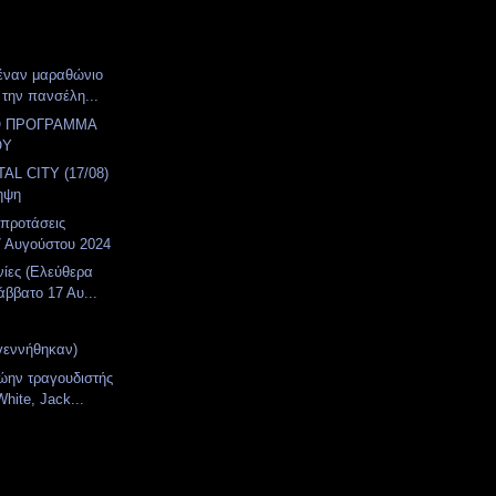
έναν μαραθώνιο
 την πανσέλη...
Ο ΠΡΟΓΡΑΜΜΑ
ΟΥ
AL CITY (17/08)
ηψη
 προτάσεις
7 Αυγούστου 2024
νίες (Ελεύθερα
άββατο 17 Αυ...
γεννήθηκαν)
ώην τραγουδιστής
hite, Jack...