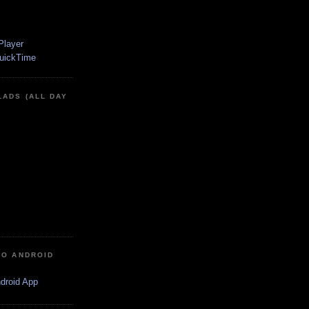
LADS (ALL DAY
IO ANDROID
ndroid App