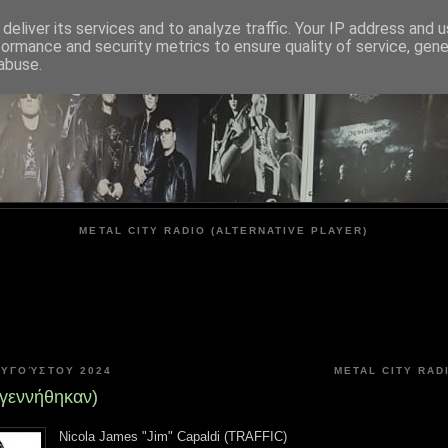
deliver its services and to analyze traffic. Your IP address and 
formance and security metrics to ensure quality of service, gen
METAL CITY
abuse.
METAL CITY RADIO (ALTERNATIVE PLAYER)
ΑΥΓΟΎΣΤΟΥ 2024
METAL CITY RAD
(γεννήθηκαν)
Nicola James "Jim" Capaldi (TRAFFIC)