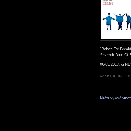
"Babez For Break
Seventh Date Of B
06/08/2013: οι N
ΑΝΑΡΤΉΘΗΚΕ ΑΠ
Νεότερη ανάρτησ