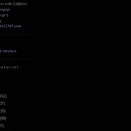
how κάθε Σάββατο
σημέρι
y.gr
ή
ή
adio12345.com
Σ ΠΡΟΦΊΛ
ΤΟΛΟΓΊΟΥ
152)
07)
120)
(98)
97)