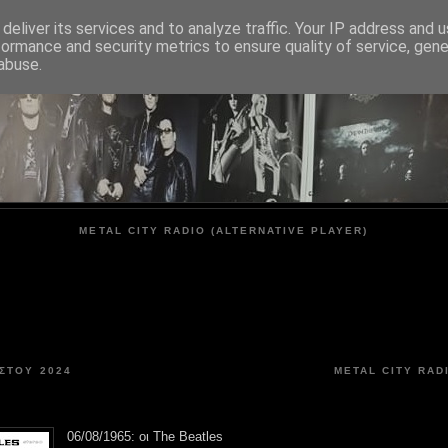
deliver its services and to analyze traffic. Your IP address and 
formance and security metrics to ensure quality of service, gen
METAL CITY
abuse.
METAL CITY RADIO (ALTERNATIVE PLAYER)
ΣΤΟΥ 2024
METAL CITY RAD
06/08/1965: οι The Beatles