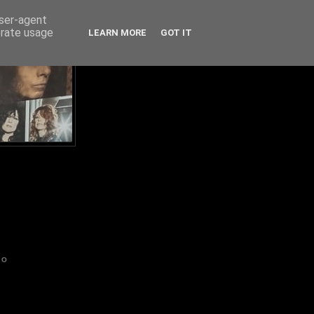
user-agent
erate usage
LEARN MORE
GOT IT
IO