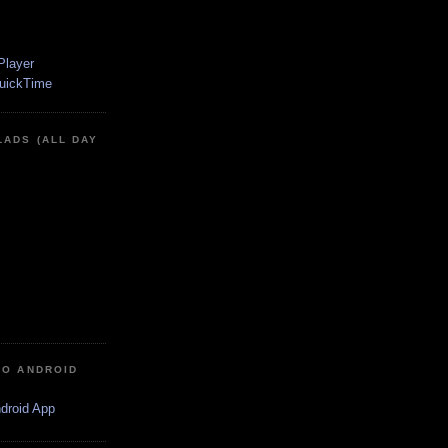
LADS (ALL DAY
IO ANDROID
ndroid App