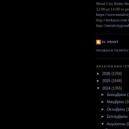
Metal City Radio S
12:00 με 14:00 το με
https://www.metalcit
http://
rockaces.com
metalcitygr.r
http://
EL PRAKT
ΠΡΟΒΟΛΉ ΠΛΉΡΟΥ
ΑΡΧΕΙΟΘΉΚΗ ΙΣ
►
2026
(1258)
►
2025
(1648)
▼
2024
(1355)
►
Δεκεμβρίου
(
►
Νοεμβρίου
(1
►
Οκτωβρίου
(
►
Σεπτεμβρίου
▼
Αυγούστου
(