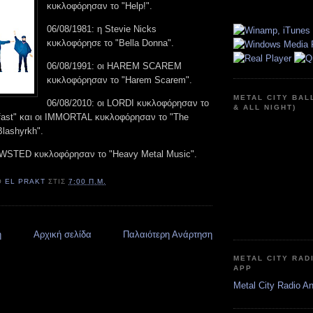
κυκλοφόρησαν το "Help!".
06/08/1981: η Stevie Nicks
κυκλοφόρησε το "Bella Donna".
06/08/1991: οι HAREM SCAREM
κυκλοφόρησαν το "Harem Scarem".
METAL CITY BAL
06/08/2010: οι LORDI κυκλοφόρησαν το
& ALL NIGHT)
fast" και οι IMMORTAL κυκλοφόρησαν το "The
lashyrkh".
EWSTED κυκλοφόρησαν το "Heavy Metal Music".
Ό
EL PRAKT
ΣΤΙΣ
7:00 Π.Μ.
η
Αρχική σελίδα
Παλαιότερη Ανάρτηση
METAL CITY RAD
APP
Metal City Radio A