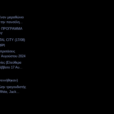
έναν μαραθώνιο
 την πανσέλη...
Ο ΠΡΟΓΡΑΜΜΑ
ΟΥ
AL CITY (17/08)
ηψη
 προτάσεις
7 Αυγούστου 2024
νίες (Ελεύθερα
άββατο 17 Αυ...
γεννήθηκαν)
ώην τραγουδιστής
hite, Jack...