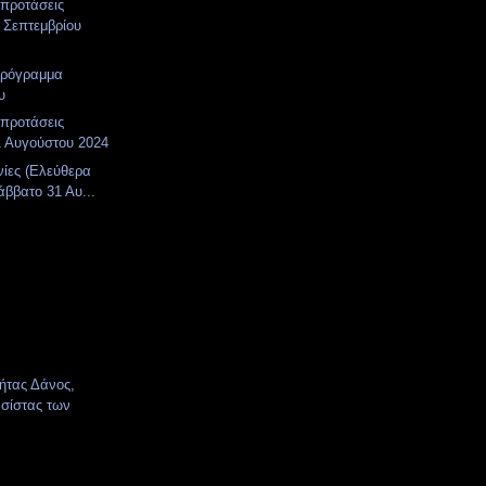
 προτάσεις
 Σεπτεμβρίου
πρόγραμμα
υ
 προτάσεις
1 Αυγούστου 2024
νίες (Ελεύθερα
άββατο 31 Αυ...
κήτας Δάνος,
σίστας των