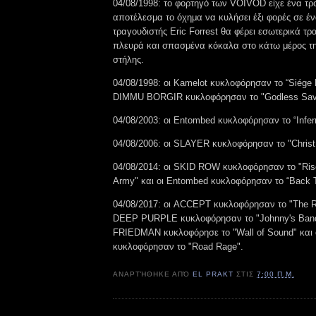
04/08/1998: το φορτηγό των VOIVOD είχε ένα τρ
αποτέλεσμα το όχημα να κυλήσει έξι φορές σε έ
τραγουδιστής Eric Forrest θα φέρει εσωτερικά τ
πλευρά και σπασμένα κόκαλα στο κάτω μέρος τη
στήλης.
04/08/1998: οι Kamelot κυκλοφόρησαν το “Siége P
DIMMU BORGIR κυκλοφόρησαν το "Godless Sav
04/08/2003: οι Entombed κυκλοφόρησαν το “Infer
04/08/2006: οι SLAYER κυκλοφόρησαν το "Christ I
04/08/2014: οι SKID ROW κυκλοφόρησαν το "Ris
Army" και οι Entombed κυκλοφόρησαν το “Back T
04/08/2017: οι ACCEPT κυκλοφόρησαν το "The Ri
DEEP PURPLE κυκλοφόρησαν το "Johnny's Ban
FRIEDMAN κυκλοφόρησε το "Wall of Sound" και
κυκλοφόρησαν το "Road Rage".
ΑΝΑΡΤΉΘΗΚΕ ΑΠΌ
EL PRAKT
ΣΤΙΣ
7:00 Π.Μ.