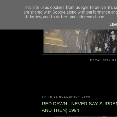
This site uses cookies from Google to deliver its s
are shared with Google along with performance and 
ME
statistics, and to detect and address abuse.
LEA
METAL CITY RA
ΤΡΊΤΗ 11 ΝΟΕΜΒΡΊΟΥ 2008
RED DAWN - NEVER SAY SURR
AND THEN) 1994