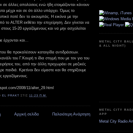
ι σε άλλες απολύσεις ενώ ήδη ετοιμάζονται κάνουν
τα μέχρι και σε ότι άλλο υπάρχει. Όμως το
ικό ποτέ δεν το ακουμπάς. Η εικόνα με την
ό το ALTER εκθέτει την επιχείρηση. Δεν γίνεται να
 στους 15-20 εργαζόμενους και να μην ασχολείται
ε έρχονται και...
METAL CITY BAL
& ALL NIGHT)
που θα προκαλέσουν καταιγίδα αντιδράσεων.
ανάλι του Γ.Κουρή τι ίδια στιγμή που με τον γιο του
ιχειρήσεις του, από την άλλη προχωράει σε μαζικές
 ρε παιδιά. Κρετίνοι δεν είμαστε και θα στηρίξουμε
ς εργαζόμενους.
ogspot.com/2008/11/alter_29.html
Ό
EL PRAKT
ΣΤΙΣ
11:23 Π.Μ.
METAL CITY RAD
η
Αρχική σελίδα
Παλαιότερη Ανάρτηση
APP
Metal City Radio A