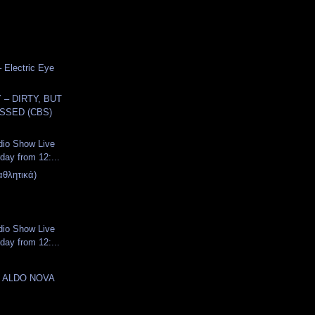
– Electric Eye
– DIRTY, BUT
SSED (CBS)
dio Show Live
day from 12:...
αθλητικά)
dio Show Live
day from 12:...
- ALDO NOVA