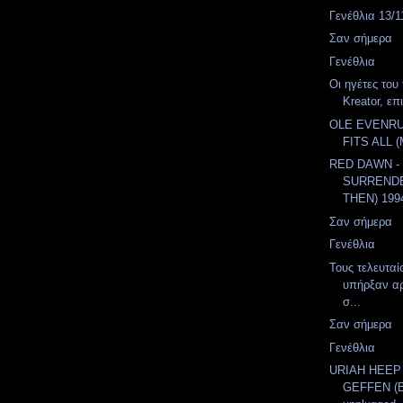
Γενέθλια 13/1
Σαν σήμερα
Γενέθλια
Οι ηγέτες του 
Kreator, επ
OLE EVENRU
FITS ALL 
RED DAWN -
SURREND
THEN) 199
Σαν σήμερα
Γενέθλια
Τους τελευταί
υπήρξαν αρ
σ...
Σαν σήμερα
Γενέθλια
URIAH HEEP 
GEFFEN (Βl