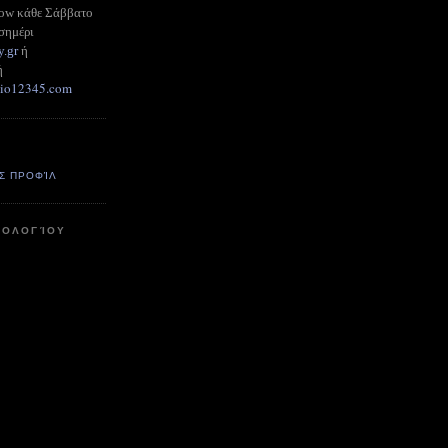
how κάθε Σάββατο
σημέρι
y.gr
ή
ή
adio12345.com
Σ ΠΡΟΦΊΛ
ΤΟΛΟΓΊΟΥ