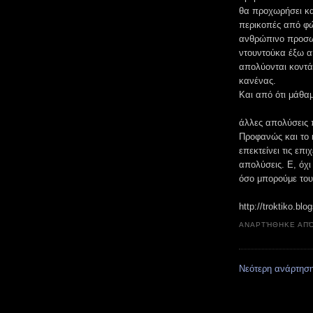
θα προχωρήσει κα
περικοπές από φώ
ανθρώπινο προσωπ
ντουντούκα έξω απ
απολύονται κοντά
κανένας.
Και από ότι μάθαμ
άλλες απολύσεις 
Προφανώς και το κ
επεκτείνει τις επ
απολύσεις. Ε, όχι
όσο μπορούμε του
http://troktiko.bl
ΑΝΑΡΤΉΘΗΚΕ ΑΠ
Νεότερη ανάρτησ