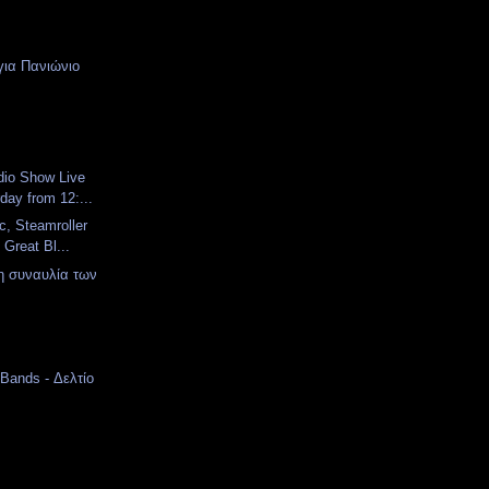
 για Πανιώνιο
dio Show Live
day from 12:...
ic, Steamroller
 Great Bl...
η συναυλία των
 Bands - Δελτίο