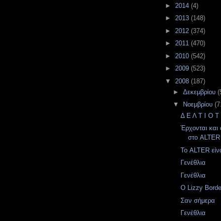
►
2014
(4)
►
2013
(148)
►
2012
(374)
►
2011
(470)
►
2010
(542)
►
2009
(523)
▼
2008
(187)
►
Δεκεμβρίου
(
▼
Νοεμβρίου
(7
Δ Ε Λ Τ Ι Ο Τ
Έρχονται και
στο ALTER
Το ALTER είν
Γενέθλια
Γενέθλια
Ο Lizzy Bord
Σαν σήμερα
Γενέθλια