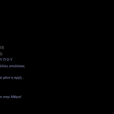
53)
1)
 Υ Π Ο Υ
 άλλες απολύσεις
αι μόνο η αρχή…
en στην Αθήνα!