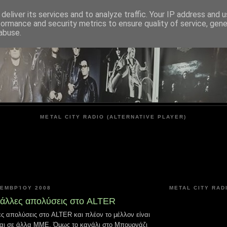
deliver its services and to analyze traffic. Your IP address and 
formance and security metrics to ensure quality of service, gen
METAL CITY
abuse.
METAL CITY RADIO (ALTERNATIVE PLAYER)
ΟΕΜΒΡΊΟΥ 2008
METAL CITY RAD
 άλλες απολύσεις στο ALTER
ες απολύσεις στο ALTER και πλέον το μέλλον είναι
 και σε άλλα ΜΜΕ. Όμως το κανάλι στο Μπουρνάζι