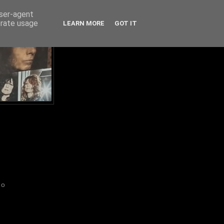
user-agent
erate usage
LEARN MORE
GOT IT
IO