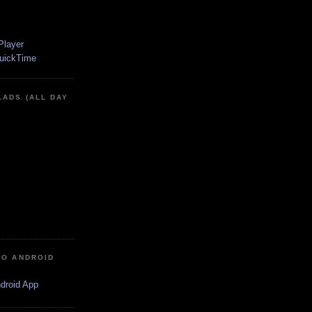
LADS (ALL DAY
IO ANDROID
ndroid App