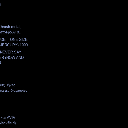
1
thrash metal,
ιστρέφουν σ...
DE – ONE SIZE
(MERCURY) 1990
 NEVER SAY
ER (NOW AND
4
ους μήνες
κετές διαφωνίες
και AVIV
ackfield)