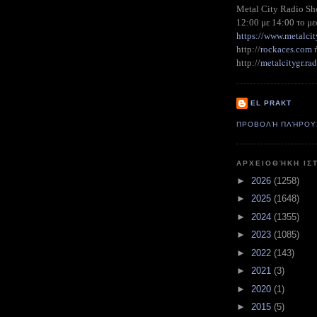
Metal City Radio S
12:00 με 14:00 το με
https://www.metalcit
http://
rockaces.com
metalcitygr.r
http://
EL PRAKT
ΠΡΟΒΟΛΉ ΠΛΉΡΟΥ
ΑΡΧΕΙΟΘΉΚΗ ΙΣ
►
2026
(1258)
►
2025
(1648)
►
2024
(1355)
►
2023
(1085)
►
2022
(143)
►
2021
(3)
►
2020
(1)
►
2015
(5)