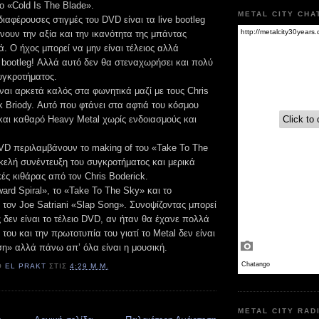
ο «Cold Is The Blade».
METAL CITY CHA
διαφέρουσες στιγμές του DVD είναι τα live bootleg
νουν την αξία και την ικανότητα της μπάντας
. Ο ήχος μπορεί να μην είναι τέλειος αλλά
αι bootleg! Αλλά αυτό δεν θα στεναχωρήσει και πολύ
υγκροτήματος.
ίναι αρκετά καλός στα φωνητικά μαζί με τους Chris
k Briody. Αυτό που φτάνει στα αφτιά του κόσμου
 και καθαρό Heavy Metal χωρίς ενδοιασμούς και
DVD περιλαμβάνουν το making of του «Take To The
κελή συνέντευξη του συγκροτήματος και μερικά
κές κιθάρας από τον Chris Boderick.
ard Spiral», το «Take To The Sky» και το
τον Joe Satriani «Slap Song». Συνοψίζοντας μπορεί
 δεν είναι το τέλειο DVD, αν ήταν θα έχανε πολλά
του και την πρωτοτυπία του γιατί το Metal δεν είναι
ση» αλλά πάνω απ’ όλα είναι η μουσική.
Ό
EL PRAKT
ΣΤΙΣ
4:29 Μ.Μ.
METAL CITY RAD