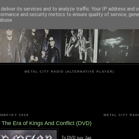
deliver its services and to analyze traffic. Your IP address and 
formance and security metrics to ensure quality of service, gen
METAL CITY
abuse.
METAL CITY RADIO (ALTERNATIVE PLAYER)
ΕΜΒΡΊΟΥ 2008
METAL CITY RAD
 The Era of Kings And Conflict (DVD)
Το DVD των Jag