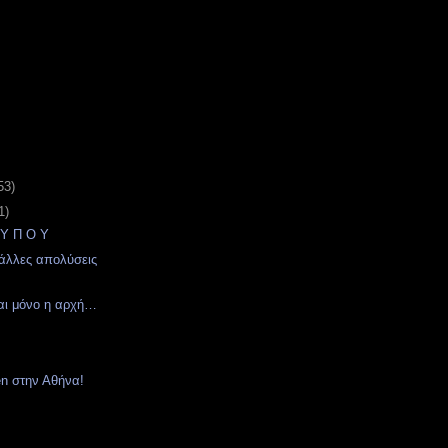
53)
1)
 Υ Π Ο Υ
 άλλες απολύσεις
αι μόνο η αρχή…
en στην Αθήνα!