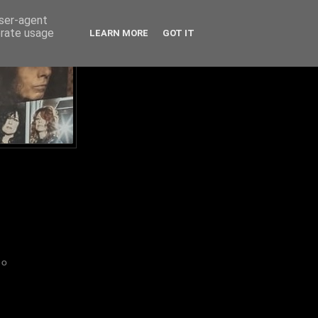
user-agent
erate usage
LEARN MORE
GOT IT
IO