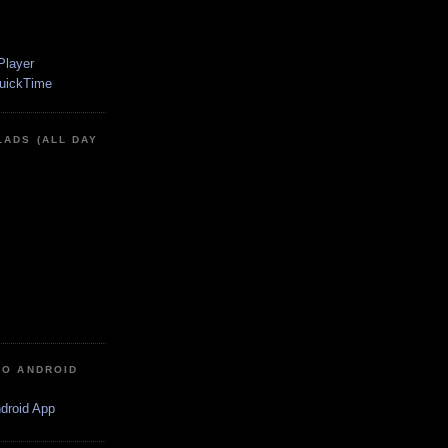
LADS (ALL DAY
IO ANDROID
ndroid App