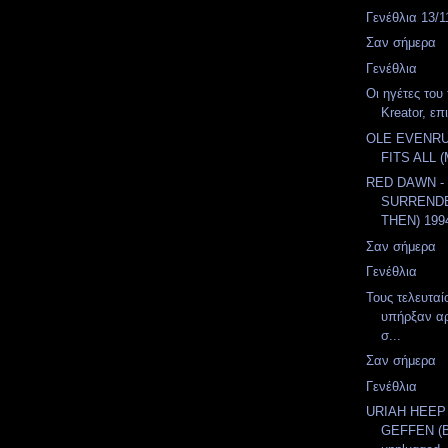
Γενέθλια 13/1
Σαν σήμερα
Γενέθλια
Οι ηγέτες του 
Kreator, επ
OLE EVENRU
FITS ALL 
RED DAWN -
SURREND
THEN) 199
Σαν σήμερα
Γενέθλια
Τους τελευταί
υπήρξαν αρ
σ...
Σαν σήμερα
Γενέθλια
URIAH HEEP 
GEFFEN (Βl