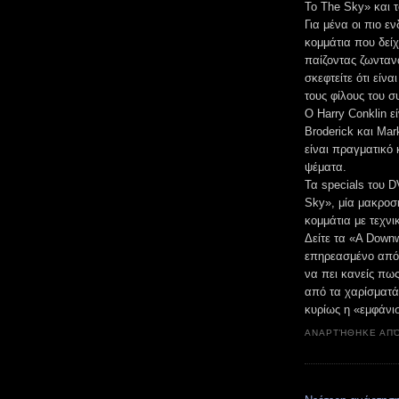
To The Sky» και τ
Για μένα οι πιο εν
κομμάτια που δείχ
παίζοντας ζωντανά
σκεφτείτε ότι είν
τους φίλους του σ
Ο Harry Conklin ε
Broderick και Mar
είναι πραγματικό
ψέματα.
Τα specials του 
Sky», μία μακροσ
κομμάτια με τεχνι
Δείτε τα «A Downw
επηρεασμένο από 
να πει κανείς πως
από τα χαρίσματά 
κυρίως η «εμφάνι
ΑΝΑΡΤΉΘΗΚΕ ΑΠ