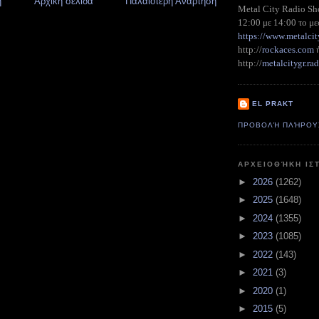
η
Αρχική σελίδα
Παλαιότερη Ανάρτηση
Metal City Radio S
12:00 με 14:00 το με
https://www.metalcit
http://
rockaces.com
metalcitygr.r
http://
EL PRAKT
ΠΡΟΒΟΛΉ ΠΛΉΡΟΥ
ΑΡΧΕΙΟΘΉΚΗ ΙΣ
►
2026
(1262)
►
2025
(1648)
►
2024
(1355)
►
2023
(1085)
►
2022
(143)
►
2021
(3)
►
2020
(1)
►
2015
(5)