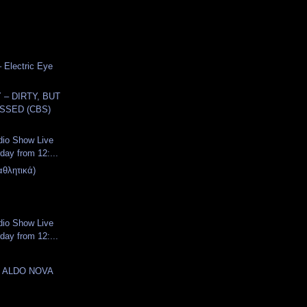
– Electric Eye
– DIRTY, BUT
SSED (CBS)
dio Show Live
day from 12:...
αθλητικά)
dio Show Live
day from 12:...
- ALDO NOVA