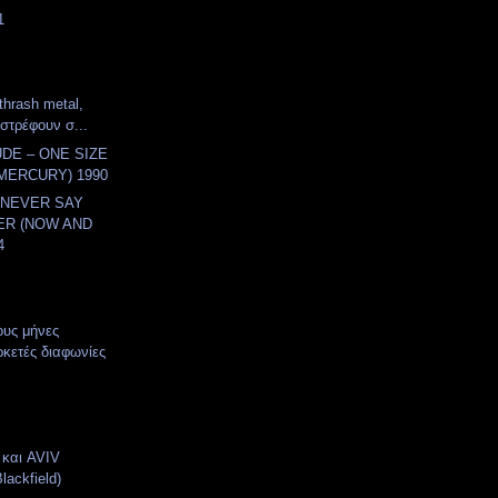
1
thrash metal,
ιστρέφουν σ...
DE – ONE SIZE
(MERCURY) 1990
 NEVER SAY
ER (NOW AND
4
ους μήνες
κετές διαφωνίες
και AVIV
ackfield)