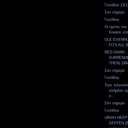
Γενέθλια 13/1
Σαν σήμερα
Γενέθλια
Οι ηγέτες του 
Kreator, επ
OLE EVENRU
FITS ALL 
RED DAWN -
SURREND
THEN) 199
Σαν σήμερα
Γενέθλια
Τους τελευταί
υπήρξαν αρ
σ...
Σαν σήμερα
Γενέθλια
URIAH HEEP 
GEFFEN (Βl