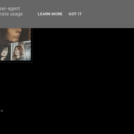
user-agent
erate usage
LEARN MORE
GOT IT
IO