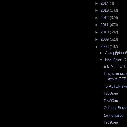
►
2014
(4)
►
2013
(148)
►
2012
(374)
►
2011
(470)
►
2010
(542)
►
2009
(523)
▼
2008
(187)
►
Δεκεμβρίου
(
▼
Νοεμβρίου
(7
Δ Ε Λ Τ Ι Ο Τ
Έρχονται και
στο ALTER
Το ALTER είν
Γενέθλια
Γενέθλια
Ο Lizzy Bord
Σαν σήμερα
Γενέθλια