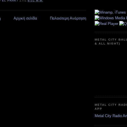
Ό
EL PRAKT
ΣΤΙΣ
6:01 Μ.Μ.
η
Αρχική σελίδα
Παλαιότερη Ανάρτηση
METAL CITY BAL
& ALL NIGHT)
METAL CITY RAD
APP
Metal City Radio A