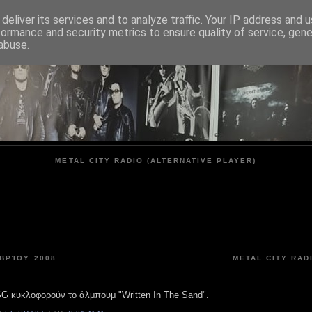
deliver its services and to analyze traffic. Your IP address and 
formance and security metrics to ensure quality of service, gen
METAL CITY
abuse.
METAL CITY RADIO (ALTERNATIVE PLAYER)
ΒΡΊΟΥ 2008
METAL CITY RAD
SG κυκλοφορούν το άλμπουμ "Written In The Sand".