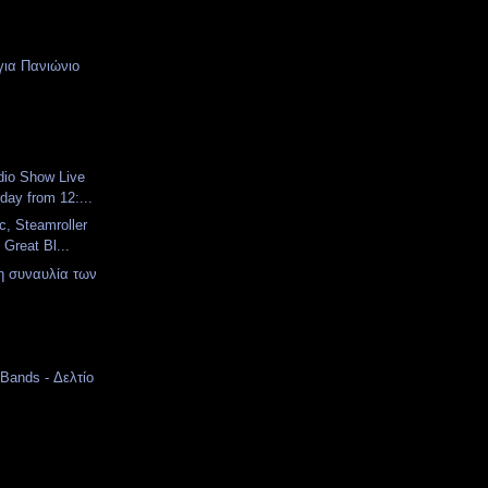
 για Πανιώνιο
dio Show Live
day from 12:...
ic, Steamroller
 Great Bl...
η συναυλία των
 Bands - Δελτίο