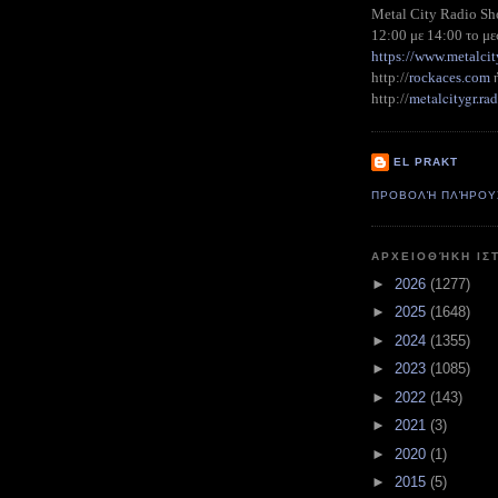
Metal City Radio S
12:00 με 14:00 το με
https://www.metalcit
http://
rockaces.com
metalcitygr.r
http://
EL PRAKT
ΠΡΟΒΟΛΉ ΠΛΉΡΟΥ
ΑΡΧΕΙΟΘΉΚΗ ΙΣ
►
2026
(1277)
►
2025
(1648)
►
2024
(1355)
►
2023
(1085)
►
2022
(143)
►
2021
(3)
►
2020
(1)
►
2015
(5)