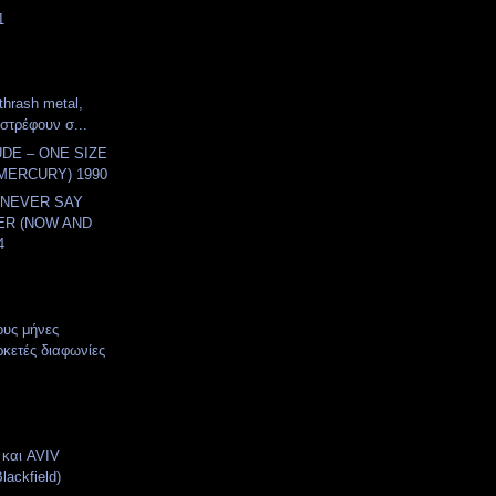
1
thrash metal,
ιστρέφουν σ...
DE – ONE SIZE
(MERCURY) 1990
 NEVER SAY
ER (NOW AND
4
ους μήνες
κετές διαφωνίες
και AVIV
ackfield)