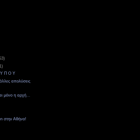
53)
1)
 Υ Π Ο Υ
 άλλες απολύσεις
αι μόνο η αρχή…
en στην Αθήνα!