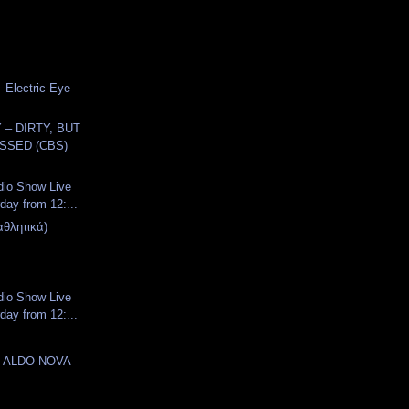
– Electric Eye
– DIRTY, BUT
SSED (CBS)
dio Show Live
day from 12:...
αθλητικά)
dio Show Live
day from 12:...
- ALDO NOVA