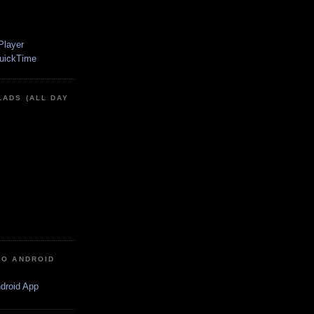
LADS (ALL DAY
IO ANDROID
ndroid App