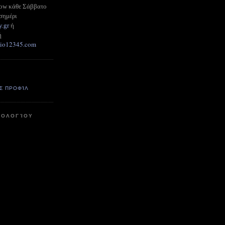
how κάθε Σάββατο
σημέρι
y.gr
ή
ή
adio12345.com
Σ ΠΡΟΦΊΛ
ΤΟΛΟΓΊΟΥ