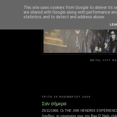
This site uses cookies from Google to deliver its s
are shared with Google along with performance and 
ME
statistics, and to detect and address abuse.
LEA
METAL CITY RA
ΤΡΊΤΗ 25 ΝΟΕΜΒΡΊΟΥ 2008
Σαν σήμερα
25/11/1966: Οι THE JIMI HENDRIX EXPERIENCE
Λονδίνο, το ντεμπούτο τους στο Bag O' Nails club