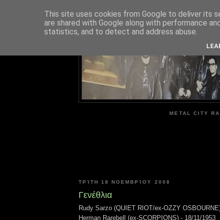
This site uses cookies from Google to deliver its s
are shared with Google along with performance and 
ME
statistics, and to detect and address abuse.
LEA
METAL CITY RA
ΤΡΊΤΗ 18 ΝΟΕΜΒΡΊΟΥ 2008
Γενέθλια
Rudy Sarzo (QUIET RIOT/ex-OZZY OSBOURNE) 
Herman Rarebell (ex-SCORPIONS) - 18/11/1953