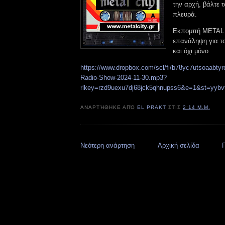
την αρχή, βάλτε 
πλευρά.
Εκπομπή METAL C
επανάληψη για τ
και όχι μόνο.
https://www.dropbox.com/scl/fi/b78yc7utsoaabtyr
Radio-Show-2024-11-30.mp3?
rlkey=rzd9uexu7dj68jck5qhnupss6&e=1&st=yyb
ΑΝΑΡΤΉΘΗΚΕ ΑΠΌ
EL PRAKT
ΣΤΙΣ
2:14 Μ.Μ.
Νεότερη ανάρτηση
Αρχική σελίδα