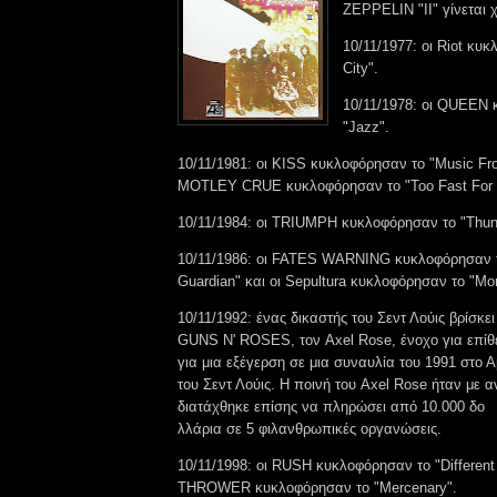
ZEPPELIN "II" γίνεται 
10/11/1977: οι Riot κυ
City".
10/11/1978: οι QUEEN 
"Jazz".
10/11/1981: οι KISS κυκλοφόρησαν το "Music Fro
MOTLEY CRUE κυκλοφόρησαν το "Too Fast For 
10/11/1984: οι TRIUMPH κυκλοφόρησαν το "Thun
10/11/1986: οι FATES WARNING κυκλοφόρησαν 
Guardian" και οι Sepultura κυκλοφόρησαν το "Mor
10/11/1992: ένας δικαστής του Σεντ Λούις βρίσκε
GUNS N' ROSES, τον Axel Rose, ένοχο για επίθε
για μια εξέγερση σε μια συναυλία του 1991 στο Α
του Σεντ Λούις. Η ποινή του Axel Rose ήταν με 
διατάχθηκε επίσης να πληρώσει από 10.000 δο
λλάρια σε 5 φιλανθρωπικές οργανώσεις.
10/11/1998: οι RUSH κυκλοφόρησαν το "Different
THROWER κυκλοφόρησαν το "Mercenary".