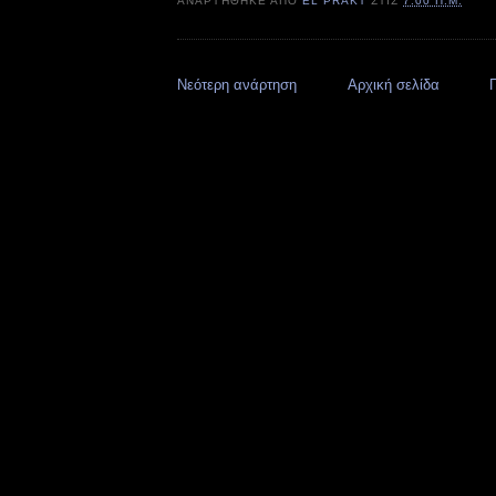
ΑΝΑΡΤΉΘΗΚΕ ΑΠΌ
EL PRAKT
ΣΤΙΣ
7:00 Π.Μ.
Νεότερη ανάρτηση
Αρχική σελίδα