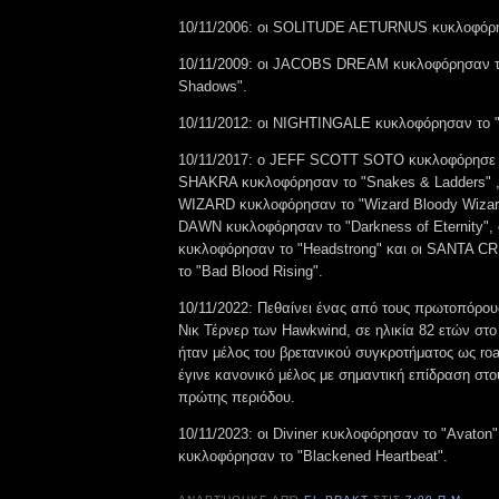
10/11/2006: οι SOLITUDE AETURNUS κυκλοφόρη
10/11/2009: οι JACOBS DREAM κυκλοφόρησαν τ
Shadows".
10/11/2012: οι NIGHTINGALE κυκλοφόρησαν το "R
10/11/2017: ο JEFF SCOTT SOTO κυκλοφόρησε το 
SHAKRA κυκλοφόρησαν το "Snakes & Ladders" 
WIZARD κυκλοφόρησαν το "Wizard Bloody Wiza
DAWN κυκλοφόρησαν το "Darkness of Eternity"
κυκλοφόρησαν το "Headstrong" και οι SANTA C
το "Bad Blood Rising".
10/11/2022: Πεθαίνει ένας από τους πρωτοπόρους
Νικ Τέρνερ των Hawkwind, σε ηλικία 82 ετών στο 
ήταν μέλος του βρετανικού συγκροτήματος ως ro
έγινε κανονικό μέλος με σημαντική επίδραση στο
πρώτης περιόδου.
10/11/2023: οι Diviner κυκλοφόρησαν το "Avaton"
κυκλοφόρησαν το "Blackened Heartbeat".