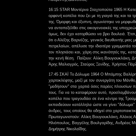
16:15 STAR Μοντέρνα Σταχτοπούτα 1965 Η Κατερ
ορφανή κοπέλα που ζει με τη γιαγιά της και τα τ
της. Όμορφη και έξυπνη, αγωνίστηκε να μορφωθε
να ανταπεξέλθει στις οικογενειακές της υποχρεώ
όμως, δεν έχει κατορθώσει να βρει δουλειά. Έτσι
ότι ο Αλέξης Βαρνέζης, γενικός διευθυντής μιας μ
πετρελαίων, απέλυσε την ιδιαιτέρα γραμματέα το
τον πλησιάσει και, χάρη στις ικανότητές της, κατ
την κενή θέση. Παίζουν: Αλίκη Βουγιουκλάκη, 
Άρης Μαλιαγρός, Σταύρος Ξενίδης, Χρήστος Πάρ
17:45 ΣΚΑΪ Το Δόλωμα 1964 Ο Μπάμπης Βαλέρη
χαρτοκλέφτης, μαζί με τον συνεργάτη του Μάνθο
"μαδήσουν" στα χαρτιά όσες παρέες πλουσίων π
τους. Για να το καταφέρουν αυτό, προσλαμβάνουν
κοπέλα που τραγουδάει σε ένα κέντρο της Τρού
εκπαιδεύουν κατάλληλα ώστε να γίνει "δόλωμα" 
άνδρες, τους οποίους θα οδηγεί στο χαρτοπαικτικ
Πρωταγωνιστούν: Αλίκη Βουγιουκλάκη, Αλέκος Α
Ηλιόπουλος, Βαγγέλης Βουλγαρίδης, Ανδρέας Μ
Δημήτρης Νικολαΐδης.