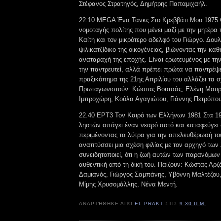
Στέφανος Στρατηγός, Δημήτρης Παπαμιχαήλ.
22:10 MEGA Ένα Τανκς Στο Κρεββάτι Μου 1975 
νομοταγής πολίτης που μένει μαζί με την μητέρα 
Καίτη και τον μικρότερο αδελφό του Γιώργο. Δουλ
ψιλικατζίδικο της οικογένειας, βιώνοντας την καθ
αναταραχή της εποχής. Είναι ερωτευμένος με την
την παντρευτεί, αλλά πρέπει πρώτα να παντρέψε
πραξικόπημα της 21ης Απριλίου του αλλάζει τα σ
Πρωταγωνιστούν: Κώστας Βουτσάς, Ελένη Μαυρ
Ιμπροχώρη, Κούλα Αγαγιώτου, Γιάννης Πετρόπου
22.40 ΕΡΤ3 Τον Καιρό των Ελλήνων 1981 Στα 19
ληστών απάγει έναν νεαρό αστό και καταφεύγει 
περιμένοντας τα λύτρα για την απελευθέρωσή το
αναπτύσσει μια σχέση φιλίας με τον αρχηγό των
συνειδητοποιεί, ότι η ζωή αυτών των παρανόμων 
αυθεντική από τη δική του. Παίζουν: Κώστας Αρζ
Δαμιανός, Γιώργος Σαμπάνης, Υβόννη Μαλτέζου,
Μίμης Χρυσομάλλης, Νένα Μεντή.
ΑΝΑΡΤΉΘΗΚΕ ΑΠΌ
EL PRAKT
ΣΤΙΣ
9:30 Π.Μ.