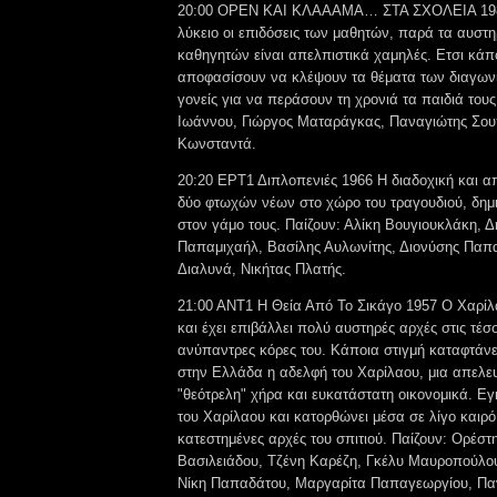
20:00 OPEN ΚΑΙ ΚΛΑΑΑΜΑ… ΣΤΑ ΣΧΟΛΕΙΑ 1984 
λύκειο οι επιδόσεις των μαθητών, παρά τα αυστ
καθηγητών είναι απελπιστικά χαμηλές. Ετσι κάπ
αποφασίσουν να κλέψουν τα θέματα των διαγωνισ
γονείς για να περάσουν τη χρονιά τα παιδιά τους
Ιωάννου, Γιώργος Ματαράγκας, Παναγιώτης Σου
Κωνσταντά.
20:20 ΕΡΤ1 Διπλοπενιές 1966 Η διαδοχική και α
δύο φτωχών νέων στο χώρο του τραγουδιού, δημ
στον γάμο τους. Παίζουν: Αλίκη Βουγιουκλάκη, 
Παπαμιχαήλ, Βασίλης Αυλωνίτης, Διονύσης Παπ
Διαλυνά, Νικήτας Πλατής.
21:00 ANT1 Η Θεία Από Το Σικάγο 1957 Ο Χαρίλα
και έχει επιβάλλει πολύ αυστηρές αρχές στις τέσ
ανύπαντρες κόρες του. Κάποια στιγμή καταφτάνε
στην Ελλάδα η αδελφή του Χαρίλαου, μια απελ
"θεότρελη" χήρα και ευκατάστατη οικονομικά. Εγκ
του Χαρίλαου και κατορθώνει μέσα σε λίγο καιρό
κατεστημένες αρχές του σπιτιού. Παίζουν: Ορέσ
Βασιλειάδου, Τζένη Καρέζη, Γκέλυ Μαυροπούλου
Νίκη Παπαδάτου, Μαργαρίτα Παπαγεωργίου, Παν