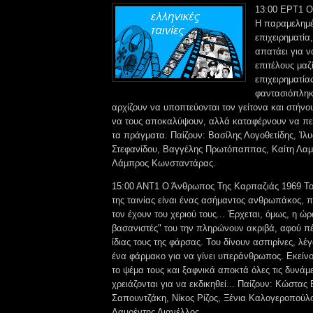
13:00 ΕΡΤ1 Ο
Η παραμελημέ
επιχειρηματία,
απατάει για ν
επιτέλους μαζί
επιχειρηματία
φαντασιόπληκτ
αρχίζουν να υποπτεύονται τον γείτονα και στήνο
να τους αποκαλύψουν, αλλά καταφέρνουν να πε
τα πράγματα. Παίζουν: Βασίλης Λογοθετίδης, Ίλ
Στεφανίδου, Βαγγέλης Πρωτόπαππας, Καίτη Λα
Λάμπρος Κωνσταντάρας.
15:00 ANT1 Ο Άνθρωπος Της Καρπαζιάς 1969 Τ
της ταινίας είναι ένας ασήμαντος ανθρωπάκος, πο
τον έχουν του χεριού τους... Έρχεται, όμως, η ώρ
βασανιστές" του την πληρώνουν ακριβά, αφού π
ίδιας τους της φάρσας. Του δίνουν ασπιρίνες, λέγο
ένα φάρμακο για να γίνει υπεράνθρωπος. Εκείνο
το ψέμα τους και ξαφνικά αποκτά όλες τις δυνάμε
χρειάζονται για να εκδικηθεί... Παίζουν: Κώστα
Σαπουντζάκη, Νίκος Ρίζος, Ξένια Καλογεροπούλο
Λαυρέντης Διανέλλος.