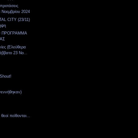
 προτάσεις
 Νοεμβρίου 2024
AL CITY (23/11)
ηψη
Ο ΠΡΟΓΡΑΜΜΑ
ΑΣ
νίες (Ελεύθερα
άββατο 23 Νο...
Shout!
γεννήθηκαν)
θεοί πείθονται...