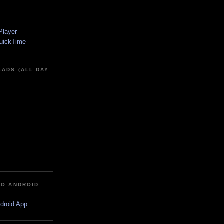
LADS (ALL DAY
IO ANDROID
ndroid App