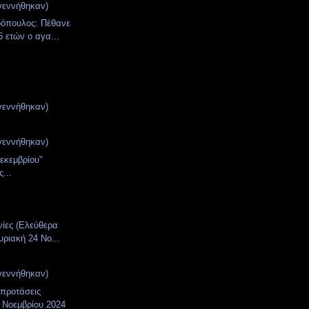
γεννήθηκαν)
όπουλος: Πέθανε
6 ετών ο αγα...
γεννήθηκαν)
γεννήθηκαν)
Δεκεμβρίου"
...
νίες (Ελεύθερα
υριακή 24 Νο...
γεννήθηκαν)
 προτάσεις
 Νοεμβρίου 2024