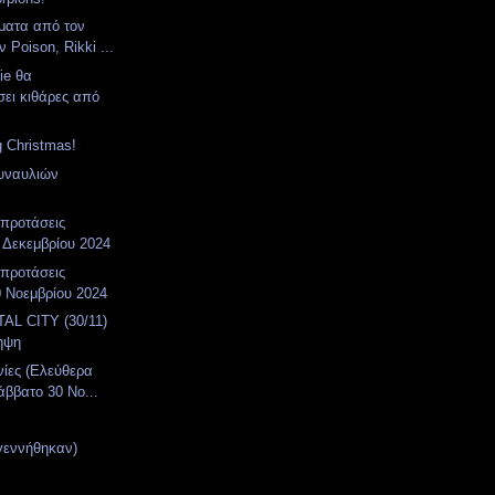
ματα από τον
 Poison, Rikki ...
tie θα
ει κιθάρες από
g Christmas!
υναυλιών
 προτάσεις
 Δεκεμβρίου 2024
 προτάσεις
 Νοεμβρίου 2024
AL CITY (30/11)
ηψη
νίες (Ελεύθερα
άββατο 30 Νο...
γεννήθηκαν)