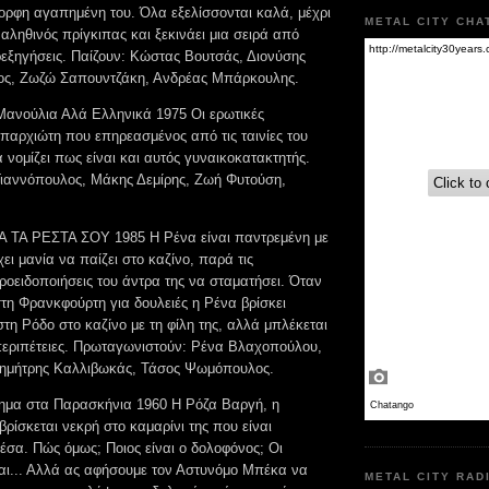
μορφη αγαπημένη του. Όλα εξελίσσονται καλά, μέχρι
METAL CITY CHA
αληθινός πρίγκιπας και ξεκινάει μια σειρά από
ρεξηγήσεις. Παίζουν: Κώστας Βουτσάς, Διονύσης
ς, Ζωζώ Σαπουντζάκη, Ανδρέας Μπάρκουλης.
ανούλια Αλά Ελληνικά 1975 Οι ερωτικές
επαρχιώτη που επηρεασμένος από τις ταινίες του
νομίζει πως είναι και αυτός γυναικοκατακτητής.
Γιαννόπουλος, Μάκης Δεμίρης, Ζωή Φυτούση,
 ΤΑ ΡΕΣΤΑ ΣΟΥ 1985 Η Ρένα είναι παντρεμένη με
χει μανία να παίζει στο καζίνο, παρά τις
ροειδοποιήσεις του άντρα της να σταματήσει. Όταν
στη Φρανκφούρτη για δουλειές η Ρένα βρίσκει
στη Ρόδο στο καζίνο με τη φίλη της, αλλά μπλέκεται
εριπέτειες. Πρωταγωνιστούν: Ρένα Βλαχοπούλου,
ημήτρης Καλλιβωκάς, Τάσος Ψωμόπουλος.
ημα στα Παρασκήνια 1960 Η Ρόζα Βαργή, η
ρίσκεται νεκρή στο καμαρίνι της που είναι
έσα. Πώς όμως; Ποιος είναι ο δολοφόνος; Οι
αι... Αλλά ας αφήσουμε τον Αστυνόμο Μπέκα να
METAL CITY RAD