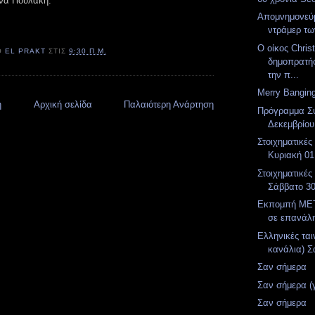
να Γιουλάκη.
Απομνημονεύ
ντράμερ των
Ο οίκος Chris
Ό
EL PRAKT
ΣΤΙΣ
9:30 Π.Μ.
δημοπρατήσ
την π...
Merry Bangin
η
Αρχική σελίδα
Παλαιότερη Ανάρτηση
Πρόγραμμα Σ
Δεκεμβρίου
Στοιχηματικές
Κυριακή 01
Στοιχηματικές
Σάββατο 30
Εκπομπή MET
σε επανάλ
Ελληνικές ται
κανάλια) Σ
Σαν σήμερα
Σαν σήμερα (
Σαν σήμερα