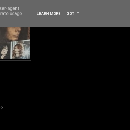
user-agent
erate usage
LEARN MORE
GOT IT
IO