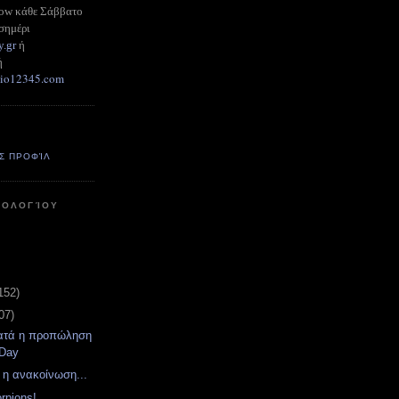
how κάθε Σάββατο
σημέρι
y.gr
ή
ή
adio12345.com
Σ ΠΡΟΦΊΛ
ΤΟΛΟΓΊΟΥ
152)
07)
νατά η προπώληση
 Day
 η ανακοίνωση...
rpions!