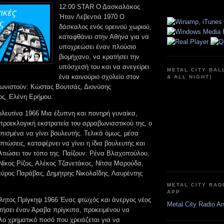
12:00 STAR Ο Δασκαλάκος
Ήταν Λεβεντιά 1970 Ο
δάσκαλος ενός ορεινού χωριού,
καταφθάνει στην Αθήνα για να
υποχρεώσει έναν πλούσιο
βιομήχανο, να κρατήσει την
υπόσχεσή του και να ανεγείρει
METAL CITY BAL
ένα καινούριο σχολείο στον
& ALL NIGHT)
ωνιστούν: Κώστας Βουτσάς, Διονύσης
ς, Ελένη Ερήμου.
λευτίνα 1966 Μια έξυπνη και πονηρή γυναίκα,
προεκλογική εκστρατεία του αρραβωνιαστικού της, ο
πισμένα να γίνει βουλευτής. Τελικά όμως, μέσα
τώσεις, καταφέρνει να γίνει η ίδια βουλευτής και
λτιώσει τον τόπο της. Παίζουν: Ρένα Βλαχοπούλου,
 Νίκος Ρίζος, Αλέκος Τζανετάκος, Νίτσα Μαρούδα,
αύρος Παράβας, Δημήτρης Νικολαΐδης, Λαυρέντης
METAL CITY RAD
APP
ητος Πρίγκηψ 1966 Ένας φτωχός και άνεργος νέος
Metal City Radio A
τήσει έναν Άραβα πρίγκιπα, προκειμένου να
λο χρηματικό ποσό που χρειάζεται για να