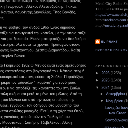
ο και να αποκαλύψει τον δολοφόνο, όπως εκείνος
Metal City Radio S
λίκη Γεωργούλη, Αλέκος Αλεξανδράκης, Γκίκας
12:00 με 14:00 το με
Κοντού, Λαυρέντης Διανέλλος, Τίτος Βανδής,
https://www.metalcit
ας.
http://
rockaces.com
metalcitygr.r
http://
ή να φοβήται τον άνδρα 1965 Ένας δημόσιος
ίζει να παντρευτεί την κοπέλα, με την οποία συζεί
ι για μια δεκαετία. Εκείνη αποφασίζει να διεκδικήσει
EL PRAKT
ι στερήσει όλα αυτά τα χρόνια. Πρωταγωνιστούν:
ργος Κωνσταντίνου, Δέσπω Διαμαντίδου, Καίτη
ΠΡΟΒΟΛΉ ΠΛΉΡΟΥ
ατερίνα Γώγου.
ρ Γκομένιος 1982 Ο Μένιος είναι ένας αμετανόητος
ΑΡΧΕΙΟΘΉΚΗ ΙΣ
ες κατακτήσεις στο βιογραφικό του. Κάποια στιγμή
►
2026
(1258)
ικοκυρευτεί και παντρεύεται τη Σούλα. Παραδόξως,
►
2025
(1648)
ου μικρό τον φώναζαν "Γκομένιο" για ευνόητους
▼
2024
(1355)
έρνει να αποδείξει τις ικανότητες του στη Σούλα,
ιλη ακόμα και μετά το μήνα του μέλιτος. Από τη
►
Δεκεμβρίου
(
 του Μένιου και από την άλλη οι πιέσεις της
▼
Νοεμβρίου
(1
θέλει εγγονάκι, τον οδηγούν στο μοναστήρι του
Συνεχίζει δυ
ίνεται στυλίτης μοναχός. Εκεί με τη χάρη του Θεού,
των Green
ες γυναίκες, που ζητούν την "ευλογία" του...
Κοντοζυγώνει
ς Μουστάκας , Σωτήρης Τζεβελέκος , Αλίκη
60 χρόνια Sco