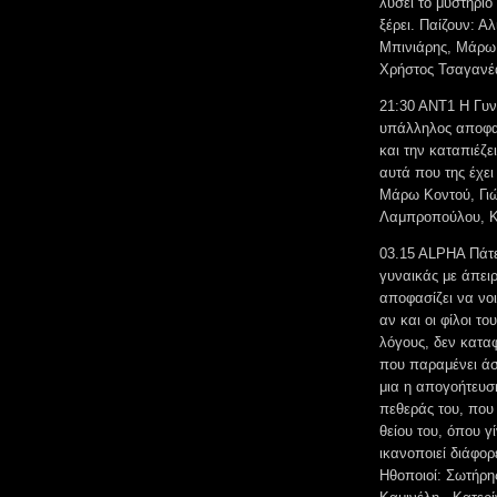
λύσει το μυστήρι
ξέρει. Παίζουν: Α
Μπινιάρης, Μάρω 
Χρήστος Τσαγανέ
21:30 ΑΝΤ1 Η Γυν
υπάλληλος αποφασ
και την καταπιέζε
αυτά που της έχε
Μάρω Κοντού, Γιώ
Λαμπροπούλου, Κ
03.15 ALPHA Πάτε
γυναικάς με άπειρ
αποφασίζει να νο
αν και οι φίλοι τ
λόγους, δεν καταφ
που παραμένει άσπ
μια η απογοήτευση
πεθεράς του, που 
θείου του, όπου γ
ικανοποιεί διάφορ
Ηθοποιοί: Σωτήρη