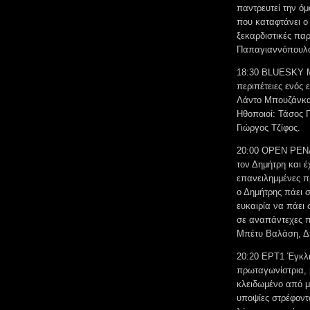
παντρευτεί την ό
που καταφτάνει ο 
ξεκαρδιστικές πα
Παπαγιαννόπουλο
18:30 BLUESKY Μ
περιπέτειες ενός 
Λάντο Μπουζάνκα 
Ηθοποιοί: Τάσος 
Γιώργος Τζίφος.
20:00 OPEN ΡΕΝΑ
τον Δημήτρη και έ
επανειλημμένες π
ο Δημήτρης πάει 
ευκαιρία να πάει 
σε αναπάντεχες π
Μπέτυ Βαλάση, Δ
20:20 ΕΡΤ1 Έγκλ
πρωταγωνίστρια, β
κλειδωμένο από μ
υποψίες στρέφοντ