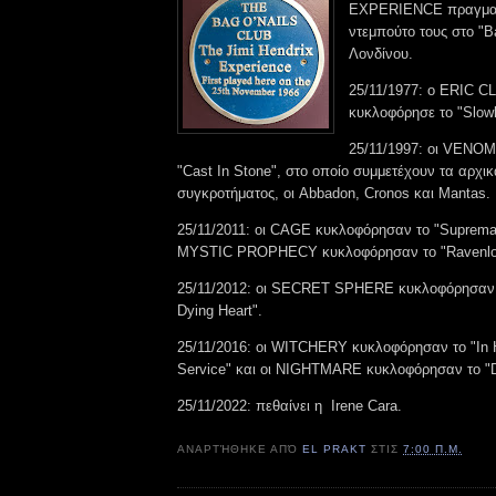
EXPERIENCE πραγματ
ντεμπούτο τους στο "Ba
Λονδίνου.
25/11/1977: ο ERIC 
κυκλοφόρησε το "Slow
25/11/1997: οι VENO
"Cast In Stone", στο οποίο συμμετέχουν τα αρχικ
συγκροτήματος, οι Abbadon, Cronos και Mantas.
25/11/2011: οι CAGE κυκλοφόρησαν το "Supremac
MYSTIC PROPHECY κυκλοφόρησαν το "Ravenlo
25/11/2012: οι SECRET SPHERE κυκλοφόρησαν το
Dying Heart".
25/11/2016: οι WITCHERY κυκλοφόρησαν το "In Hi
Service" και οι NIGHTMARE κυκλοφόρησαν το "
25/11/2022: πεθαίνει η Irene Cara.
ΑΝΑΡΤΉΘΗΚΕ ΑΠΌ
EL PRAKT
ΣΤΙΣ
7:00 Π.Μ.