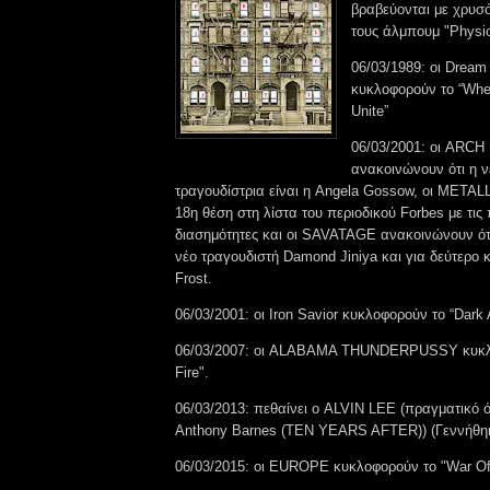
βραβεύονται με χρυσό
τους άλμπουμ "Physica
06/03/1989: οι Dream
κυκλοφορούν το “Wh
Unite”
06/03/2001: οι ARC
ανακοινώνουν ότι η ν
τραγουδίστρια είναι η Angela Gossow, οι METAL
18η θέση στη λίστα του περιοδικού Forbes με τις 
διασημότητες και οι SAVATAGE ανακοινώνουν ό
νέο τραγουδιστή Damond Jiniya και για δεύτερο 
Frost.
06/03/2001: οι Iron Savior κυκλοφορούν το “Dark 
06/03/2007: οι ALABAMA THUNDERPUSSY κυκλ
Fire".
06/03/2013: πεθαίνει ο ALVIN LEE (πραγματικό
Anthony Barnes (TEN YEARS AFTER)) (Γεννήθηκ
06/03/2015: οι EUROPE κυκλοφορούν το "War Of